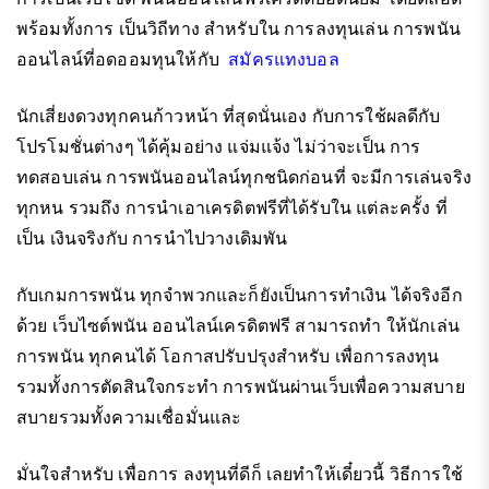
พร้อมทั้งการ เป็นวิถีทาง สำหรับใน การลงทุนเล่น การพนัน
ออนไลน์ที่อดออมทุนให้กับ
สมัครแทงบอล
นักเสี่ยงดวงทุกคนก้าวหน้า ที่สุดนั่นเอง กับการใช้ผลดีกับ
โปรโมชั่นต่างๆ ได้คุ้มอย่าง แจ่มแจ้ง ไม่ว่าจะเป็น การ
ทดสอบเล่น การพนันออนไลน์ทุกชนิดก่อนที่ จะมีการเล่นจริง
ทุกหน รวมถึง การนำเอาเครดิตฟรีที่ได้รับใน แต่ละครั้ง ที่
เป็น เงินจริงกับ การนำไปวางเดิมพัน
กับเกมการพนัน ทุกจำพวกและก็ยังเป็นการทำเงิน ได้จริงอีก
ด้วย เว็บไซต์พนัน ออนไลน์เครดิตฟรี​ สามารถทำ ให้นักเล่น
การพนัน ทุกคนได้ โอกาสปรับปรุงสำหรับ เพื่อการลงทุน
รวมทั้งการตัดสินใจกระทำ การพนันผ่านเว็บเพื่อความสบาย
สบายรวมทั้งความเชื่อมั่นและ
มั่นใจสำหรับ เพื่อการ ลงทุนที่ดีก็ เลยทำให้เดี๋ยวนี้ วิธีการใช้