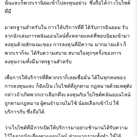
นั้นและก็พวกเรานิยมเข้าไปลงทุนอย่าง ซึ่งถือได้ว่า เว็บไซต์
ที่มี
มาตรฐานสำหรับใน การให้บริการที่ดี ได้รับการยินยอม รับ
จากนักเล่นการพนันออนไลน์ทั้งหลายแหล่ที่ชอบนิยมเข้ามา
ลงทุนด้วยลักษณะของ การลงทุนที่มีความ มากมายแล้ว ก็
พวกเราก็จะ ได้รับความสบาย สบายในทุกๆครั้งของการ
ลงทุนรวมทั้งมีมาตรฐานสำหรับ
เพื่อการให้บริการที่ดีพวกเราก็เลยเชื่อมั่น ได้ในทุกหนของ
การลงทุนและ ก็ยังเป็น เว็บไซต์ที่ถูกตาม กฎหมายด้วยเหตุดัง
กล่าวถ้าเกิดพวกเราเลือกที่จะลงทุนกับเว็บไซต์พนันออนไลน์
ถูกตามกฎหมาย ผู้คนจำนวนไม่ใช้ น้อยเลือกเข้าไป ใช้
บริการกับ ซึ่งถือได้
ว่าเว็บไซต์ที่มีการเปิดให้บริการมาอย่างช้านานได้รับความ
ไว้ใจจากนักเสี่ยงดวงออนไลน์ ส่วนมากรวมทั้งทำ ให้ได้