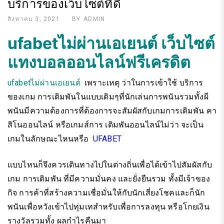
บริการของเว็บไซต์ที่ดี
สิงหาคม 3, 2021
BY
ADMIN
ufabetไม่ผ่านเอเยนต์ เว็บไซต์
แทงบอลออนไลน์ฟรีเครดิต​
ufabetไม่ผ่านเอเยนต์
เพราะเหตุ ว่าในการเข้าใช้ บริการ
ของเกม การเดิมพันในแบบเดิมๆที่นักเล่นการพนันรวมทั้งผี
พนันมีความต้องการที่ต้องการจะสัมผัสกับเกมการเดิมพัน คา
สิโนออนไลน์ หรือเกมส์การ เดิมพันออนไลน์ไม่ว่า จะเป็น
เกมในลักษณะไหนหรือ
UFABET
แบบไหนก็จึงควรเดินทางไปในต่างถิ่นเพื่อได้เข้าไปสัมผัสกับ
เกม การเดิมพัน ที่มีความมั่นคง และยั่งยืนรวม ทั้งมีเจ้าของ
กิจ การค้าที่สร้างความเชื่อมั่นให้กับนักเสี่ยงโชคและก็นัก
พนันเพื่อหวังเข้าไปทุ่มเทสำหรับเพื่อการลงทุน หรือโกยเงิน
รางวัลรวมทั้ง ผลกำไรคืนมา