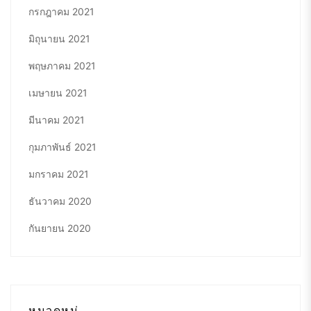
กรกฎาคม 2021
มิถุนายน 2021
พฤษภาคม 2021
เมษายน 2021
มีนาคม 2021
กุมภาพันธ์ 2021
มกราคม 2021
ธันวาคม 2020
กันยายน 2020
หมวดหมู่