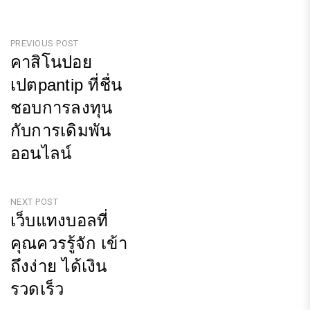
เมนู
PREVIOUS POST
คาสิโนปอย
นำทาง
เปตpantip ที่ชื่น
เรื่อง
ชอบการลงทุน
กับการเดิมพัน
ออนไลน์
Previous
Post
NEXT POST
เว็บแทงบอลที่
คุณควรรู้จัก เข้า
ถึงง่าย ได้เงิน
รวดเร็ว
Next