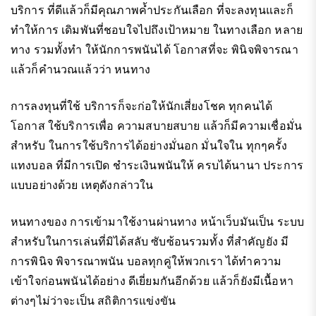
บริการ ที่ดีแล้วก็มีคุณภาพค้ำประกันเลือก ที่จะลงทุนและก็
ทำให้การ เดิมพันที่ชอบใจไปถึงเป้าหมาย ในทางเลือก หลาย
ทาง รวมทั้งทำ ให้นักการพนันได้ โอกาสที่จะ พินิจพิจารณา
แล้วก็คำนวณแล้วว่า หนทาง
การลงทุนที่ใช้ บริการก็จะก่อให้นักเสี่ยงโชค ทุกคนได้
โอกาส ใช้บริการเพื่อ ความสบายสบาย แล้วก็มีความเชื่อมั่น
สำหรับ ในการใช้บริการได้อย่างมั่นอก มั่นใจใน ทุกๆครั้ง
แทงบอล ที่มีการเปิด ชำระเงินพนันให้ ครบได้นานา ประการ
แบบอย่างด้วย เหตุดังกล่าวใน
หนทางของ การเข้ามาใช้งานผ่านทาง หน้าเว็บมันเป็น ระบบ
สำหรับในการเล่นที่มิได้สลับ ซับซ้อนรวมทั้ง ที่สำคัญยัง มี
การพินิจ พิจารณาพนัน บอลทุกคู่ให้พวกเรา ได้ทำความ
เข้าใจก่อนพนันได้อย่าง ดีเยี่ยมกันอีกด้วย แล้วก็ยังมีเนื้อหา
ต่างๆไม่ว่าจะเป็น สถิติการแข่งขัน