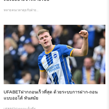
หลายคนเวลาคุยกับฝ่าย...
UFABETฝากถอนเร็วที่สุด ด้วยระบบการฝาก-ถอน
แบบออโต้ ทันสมัย
UFABETฝากถอนเร็วที่ส...