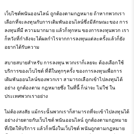
เว็บไซต์พนันออนไลน์ ถูกต้องตามกฎหมาย ถ้าหากพวกเรา
เลือกที่จะลงทุนกับการเดิมพันออนไลน์ซึ่งมีลักษณะของ การ
ลงทุนที่มี ความมากมาย แล้วก็ทุกหน ของการลงทุนพวก เรา
ก็หวังที่กำลังจะได้ผลกำไรจากการลงทุนแต่ละครั้งแล้วก็ยัง
อยากได้รับความ
สบายสบายสำหรับ การลงทุน พวกเราก็เลยจะ ต้องเลือกใช้
บริการของเว็บไซต์ ที่ดีในทุกๆครั้ง ของการลงทุนเพื่อการ
เดิมพันออนไลน์ของพวกเรา สามารถเลือกเข้าไปลงทุนได้
อย่าง ถูกต้องตาม กฎหมายซึ่ง ในที่นี้ ก็น่าจะ ไม่ใช่ ใน
ประเทศพวกเราอย่าง
ไม่ต้องสงสัย แม้กระนั้นพวกเราก็สามารถที่จะเข้าไปลงทุนได้
อย่างง่ายดายกับเว็บไซต์ พนันออนไลน์ ถูกต้องตามกฎหมาย
ที่เปิดให้บริการ แล้วก็หนึ่งในเว็บไซต์ พนันถูกตามกฎหมาย