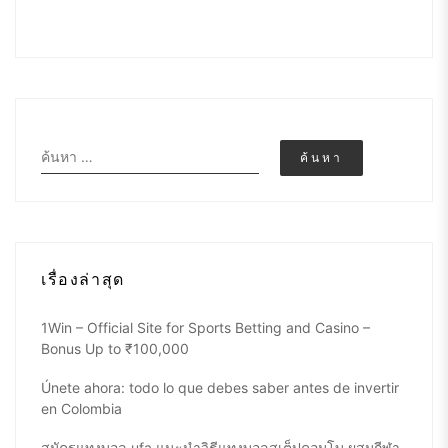
ค้นหา
สำหรับ:
เรื่องล่าสุด
1Win – Official Site for Sports Betting and Casino –
Bonus Up to ₹100,000
Únete ahora: todo lo que debes saber antes de invertir
en Colombia
สมัครแทงบอล ufa แนะนำวิธีแทงบอลสเต็ปคอมโบ ผสมกีฬา