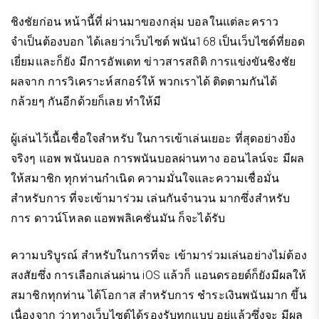
ชิงชัยก่อน หน้านี้ที่ ผ่านมาของกลุ่ม บอลในแต่ละคราว
จำเป็นต้องบอก ได้เลยว่าเว็บไซต์ พนัน168 เป็นเว็บไซต์ที่ยอด
เยี่ยมและก็ยัง มีการอัพเดท ข่าวสารสถิติ การแข่งขันชิงชัย
ผลจาก การวิเคราะห์สกอร์ให้ พวกเราได้ ติดตามกันได้
กล้วยๆ กันอีกด้วยก็เลย ทำให้มี
ผู้เล่นไว้เนื้อเชื่อใจสำหรับ ในการเข้าเล่นเยอะ ที่สุดอย่างยิ่ง
จริงๆ แอพ พนันบอล การพนันบอลผ่านทาง ออนไลน์จะ มีผล
ให้สมาชิก ทุกท่านกำเนิด ความมั่นใจและความเชื่อมั่น
สำหรับการ ที่จะเข้ามาร่วม เล่นกันจำนวน มากซึ่งสำหรับ
การ ดาวน์โหลด แอพพลิเคชั่นมัน ก็จะได้รับ
ความบริบูรณ์ สำหรับในการที่จะ เข้ามาร่วมเล่นอย่างไม่ต้อง
สงสัยซึ่ง การเลือกเล่นผ่าน iOS แล้วก็ แอนดรอยด์ก็ยังมีผลให้
สมาชิกทุกท่าน ได้โอกาส สำหรับการ ชำระเงินพนันมาก ขึ้น
เนื่องจาก ว่าทางเว็บไซต์ได้รองรับทุกแบบ อยู่แล้วซึ่งจะ มีผล