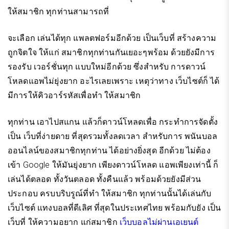
ให้สมาชิก ทุกท่านสามารถที่
จะเลือก เล่นได้ทุก แพลตฟอร์มอีกด้วย เป็นเว็บที่ สร้างความ
ถูกจิตใจ ให้แก่ สมาชิกทุกท่านกันเยอะๆพร้อม ด้วยยังมีการ
รองรับ เวอร์ชั่นทุก แบบใหม่อีกด้วย ซึ่งสำหรับ การดาวน์
โหลดแอพไม่ยุ่งยาก อะไรเลยเพราะ เหตุว่าทาง เว็บไซต์ก็ ได้
มีการให้คิวอาร์รหัสเพื่อทำ ให้สมาชิก
ทุกท่าน เอาไปสแกน แล้วก็ดาวน์โหลดเพื่อ กระทำการจัดตั้ง
เป็น เว็บที่ง่ายดาย ที่สุดรวมทั้งลดเวลา สำหรับการ พนันบอล
ออนไลน์ของสมาชิกทุกท่าน ได้อย่างยิ่งสุด อีกด้วย ไม่ต้อง
เข้า Google ให้มันยุ่งยาก เพียงดาวน์โหลด แอพเพียงเท่านี้ ก็
เล่นได้ตลอด ทั้งวันตลอด ทั้งคืนแล้ว พร้อมด้วยยังมีส่วน
ประกอบ ครบบริบรูณ์ที่ทำ ให้สมาชิก ทุกท่านนั้นได้เล่นกับ
เว็บไซต์ แทงบอลที่ดีเลิศ ที่สุดในประเทศไทย พร้อมกับยัง เป็น
เว็บที่ ให้ความอยาก แก่สมาชิก
เว็บบอลไม่ผ่านเอเยนต์