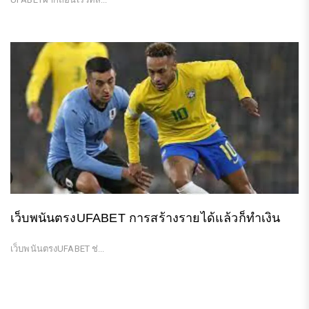
เว็บพนันตรงUFABET การสร้างรายได้แล้วก็ทำเงิน
เว็บพนันตรงUFABET ช่...