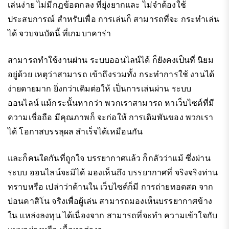
เล่นง่าย ไม่มีกฎข้อตกลง ที่ยุ่งยากและ ไม่จำต้องใช้
ประสบการณ์ สำหรับเพื่อ การเล่นก็ สามารถที่จะ กระทำเล่น
ได้ จวบจนบัดนี้ ที่เกมบาคาร่า
สามารถทำใช้งานผ่าน ระบบออนไลน์ได้ ก็ยังคงเป็นที่ นิยม
อยู่ด้วย เหตุว่าสามารถ เข้าถึงรวมทั้ง กระทำการใช้ งานได้
ง่ายดายมาก ยิ่งกว่าเดิมต่อให้ เป็นการเล่นผ่าน ระบบ
ออนไลน์ แม้กระนั้นหากว่า พวกเราสามารถ หาเว็บไซต์ที่มี
ความเชื่อถือ มีคุณภาพก็ จะก่อให้ การเดิมพันของ พวกเรา
ได้ โอกาสบรรลุผล สำเร็จได้เหมือนกัน
และก็คนใดกันที่ถูกใจ บรรยากาศแล้ว ก็กลัวว่าแม้ ซึ่งผ่าน
ระบบ ออนไลน์จะมิได้ มองเห็นถึง บรรยากาศที่ จริงจริงท่าน
ทราบหรือ เปล่าว่าด้านใน เว็บไซต์ก็มี การถ่ายทอดสด จาก
บ่อนคาสิโน จริงเพื่อผู้เล่น สามารถมองเห็นบรรยากาศข้าง
ใน แหล่งลงทุน ได้เนื่องจาก สามารถที่จะทำ ความเข้าใจกับ