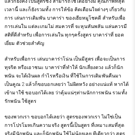
แล้วก็ยังคง เป็นสูตรซึ่ง สามารถใช้ได้อย่างมี คุณภาพที่สุด
เวลานี้ และก็ยังรวมทั้ง การให้ข้อ คิดเตือนใจต่างๆ เกี่ยวกับ
การ เล่นการเดิมพัน บาคาร่า ของเฮียหมูโชคดี สำหรับเพื่อ
การเล่นใน แต่ละเกมไม่ สมควรที่ จะหุนหันพลัน แล่นควรมี
สติที่ดีสำหรับ เพื่อการเล่นใน ทุกๆครั้งสูตร บาคาร่าที่ ยอด
เยี่ยม ตัวช่วยสำคัญ
สำหรับเพื่อการ เล่นบาคาร่าโน่น เป็นมีสูตร เพื่อจะเป็นการ
ทุจริต หรือเอาชนะ บาคาร่าที่ทำให้ นักเสี่ยงดวง แล้วก็นัก
พนัน จะได้เงินผล กำไรหรือเงิน ที่ใช้ในการเดิมพันคืนมา
เป็นคูณ 2 แล้วก็ขอบอกเลยว่า ไม่ผิดหวัง อย่างแน่แท้ หากได้
เข้ามาใช้ ขอบอกได้เลย ว่าคุ้มแน่ๆท่านนักการพนัน รวมทั้ง
รักพนัน ใช้สูตร
ของพวกเรา ขอบอกได้เลยว่า สูตรของพวกเรา ไม่ใช่เป็น
การโปรโมทเกินความจริง สูตรนี้เป็นสูตร ที่เหมาะสมที่สุด
จริงมีนักพนัน และก็นักพนัน ใช้ไม่น้อยเลย ทีเดียวกว่า สูตร