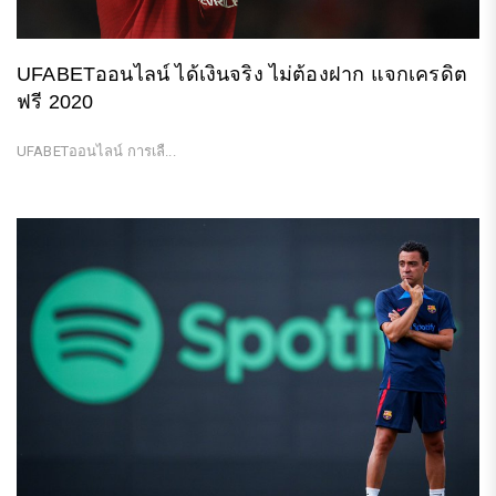
UFABETออนไลน์ ได้เงินจริง ไม่ต้องฝาก แจกเครดิต
ฟรี 2020
UFABETออนไลน์ การเลื...