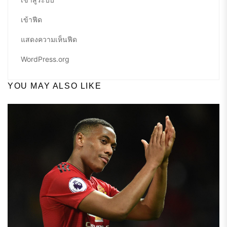
เข้าฟีด
แสดงความเห็นฟีด
WordPress.org
YOU MAY ALSO LIKE