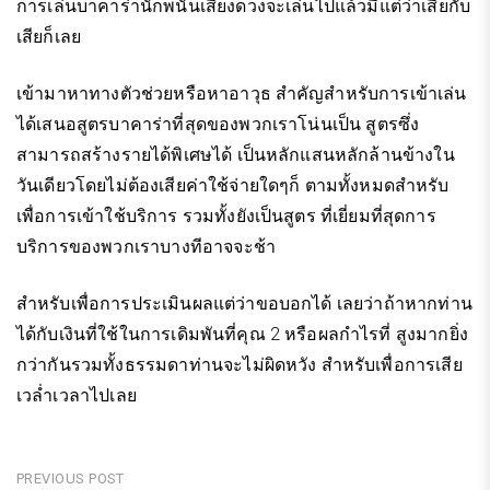
การเล่นบาคาร่านักพนันเสี่ยงดวงจะเล่นไปแล้วมีแต่ว่าเสียกับ
เสียก็เลย
เข้ามาหาทางตัวช่วยหรือหาอาวุธ สำคัญสำหรับการเข้าเล่น
ได้เสนอสูตรบาคาร่าที่สุดของพวกเราโน่นเป็น สูตรซึ่ง
สามารถสร้างรายได้พิเศษได้ เป็นหลักแสนหลักล้านข้างใน
วันเดียวโดยไม่ต้องเสียค่าใช้จ่ายใดๆก็ ตามทั้งหมดสำหรับ
เพื่อการเข้าใช้บริการ รวมทั้งยังเป็นสูตร ที่เยี่ยมที่สุดการ
บริการของพวกเราบางทีอาจจะช้า
สำหรับเพื่อการประเมินผลแต่ว่าขอบอกได้ เลยว่าถ้าหากท่าน
ได้กับเงินที่ใช้ในการเดิมพันที่คุณ 2 หรือผลกำไรที่ สูงมากยิ่ง
กว่ากันรวมทั้งธรรมดาท่านจะไม่ผิดหวัง สำหรับเพื่อการเสีย
เวล่ำเวลาไปเลย
เมนู
PREVIOUS POST