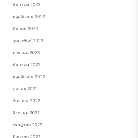
ธันวาคม 2023
พฤศจิกายน 2023
มีนาคม 2023
กุมภาพันธ์ 2023
มกราคม 2023
ธันวาคม 2022
พฤศจิกายน 2022
ตุลาคม 2022
กันยายน 2022
สิงหาคม 2022
กรกฎาคม 2022
มิถุนายน 2022