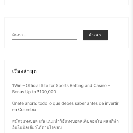
ค้นหา
สำหรับ:
เรื่องล่าสุด
1Win – Official Site for Sports Betting and Casino –
Bonus Up to ₹100,000
Únete ahora: todo lo que debes saber antes de invertir
en Colombia
สมัครแทงบอล ufa แนะนำวิธีแทงบอลสเต็ปคอมโบ ผสมกีฬา
อื่นในบิลเดียวได้ตามใจชอบ