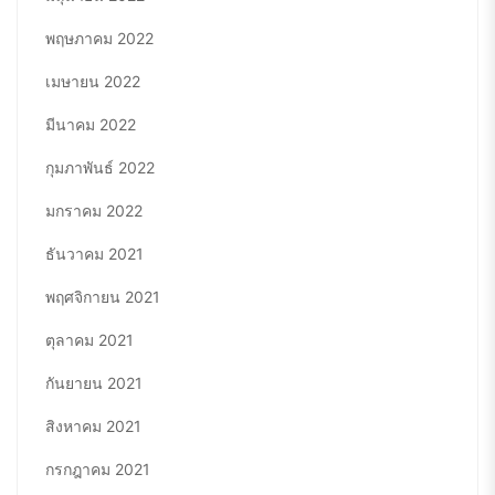
พฤษภาคม 2022
เมษายน 2022
มีนาคม 2022
กุมภาพันธ์ 2022
มกราคม 2022
ธันวาคม 2021
พฤศจิกายน 2021
ตุลาคม 2021
กันยายน 2021
สิงหาคม 2021
กรกฎาคม 2021