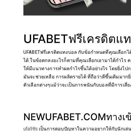
UFABETฟรีเครดิตแ
UFABETฟรีเครดิตแทงบอล
กับข้อกำหนดที่คุณเลือกได
ได้ ในข้อตกลงอะไรก็ตามที่คุณเลือกเอามาได้กำไร คง
ให้มีแนวทางการทำผลกำไรขึ้นได้อย่างไร โดยยิ่งไปกว่าน
มันจะช่วยเหลือ การผลิตรายได้ ที่ถือว่าดีขึ้นเดิมมากยิ
ตัวเลือกต่างๆแม้ว่าจะเป็นการพนันกับบอลที่มีการเสี่ยง
NEWUFABET.COMทางเข
ufa98s เป็นการตอบปัญหาในความอยากให้กับนักเล่นการพน