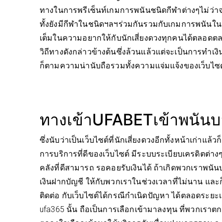
ทางในการพรีเซ็นท์เกมการพนันชนิดกีฬาต่างๆไม่ว
ทั้งยังมีกีฬาในชนิดฯลฯร่วมกันรวมกับเกมการพนันในจำพ
เต็มในความอยากให้กับนักเสี่ยงดวงทุกคนได้ตลอดต
วิถีทางดังกล่าวข้างต้นซึ่งล้วนแล้วแต่จะเป็นการทำเ
ก็ตามความน่านับถือรวมทั้งความแจ่มแจ้งของเว็บไซต์ซ
ทางเข้าUFABETเข้าพนัน
ซึ่งนับว่าเป็นเว็บไซต์ที่นักเสี่ยงดวงอีกทั้งหน้าเก่าแ
การบริการที่ดีของเว็บไซต์ มีระบบระเบียบเครดิตต่าง
คลังที่ดีสามารถ รอคอยรับเงินได้ ถ้าเกิดพวกเราพนั
เงินฝากบัญชี ให้กับพวกเราในช่วงเวลาที่ไม่นาน และ
ติดต่อ กับเว็บไซต์ได้กรณีกำเนิดปัญหา ได้ตลอดระยะ
ufa365 นั้น ถือเป็นการเลือกเข้ามาลงทุน ที่พวกเราตก