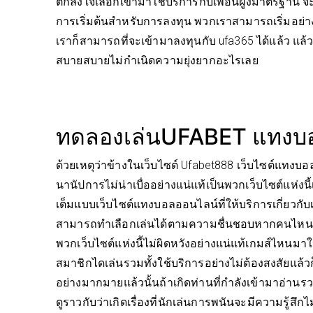
ตกลงใจเลือกเข้ามาใช้บริการกับเพื่อนฝูงมาตรฐาน จะ
การเริ่มต้นสำหรับการลงทุน พวกเราสามารถเริ่มอย่าง
เราก็สามารถที่จะเข้ามาลงทุนกับ ufa365 ได้แล้ว แล้ว
สบายสบายไม่กำเนิดความยุ่งยากอะไรเลย
ทดลองเล่นUFABET แทงบ
ด้วยเหตุว่าข้างในเว็บไซต์ Ufabet888 เว็บไซต์แทงบอ
นานัปการไม่น่าเบื่ออย่างแน่แท้เป็นพวกเว็บไซต์แห่งนี้
เต็มแบบเว็บไซต์แทงบอลออนไลน์ที่ให้บริการเกี่ยวกับเ
สามารถทำเลือกเล่นได้ตามความชื่นชอบหากคนไหนกันแน่
พวกเว็บไซต์แห่งนี้ไม่ผิดหวังอย่างแน่แท้เกมส์ไหนม
สมาชิกไดเล่นรวมทั้งใช้บริการอย่างไม่ต้องสงสัยแล้
อย่างมากมายแล้วนั้นถ้าเกิดท่านที่กำลังเข้ามาอ่านร
ดูราวกับว่าเกิดเรื่องที่นักเล่นการพนันจะมีความรู้สึ