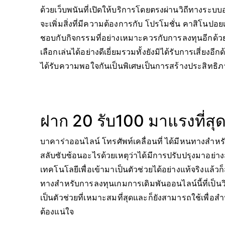
ด้วยเว็บพนันที่เปิดให้บริการโดยตรงผ่านวิถีทางระบบ
จะเพิ่มสิ่งที่มีความต้องการกับ โปรโมชั่น คาสิโนปอยเ
ชอบกับกิจกรรมที่อย่างเหมาะควรกับการลงทุนอีกด้
เลือกเล่นได้อย่างดีเยี่ยมรวมทั้งยังมิได้รับการเสี่ยงอ
ได้รับความพอใจกันเป็นพิเศษเป็นการสร้างประสิทธิภา
ฝาก 20 รับ100 มาแรงที่สุ
บาคาร่าออนไลน์ โทรศัพท์เคลื่อนที่ ได้มีหนทางสำ
สลับซับซ้อนอะไรด้วยเหตุว่าได้มีการปรับปรุงมาอย่างสม
เทคโนโลยีเพื่อเข้ามาเป็นตัวช่วยได้อย่างแท้จริงแล้
ทางสำหรับการลงทุนเกมการเดิมพันออนไลน์นี้ที่เป็นวิถ
เป็นตัวช่วยที่เหมาะสมที่สุดและก็ยังสามารถใช้เพื่อ
ต้องแน่ใจ