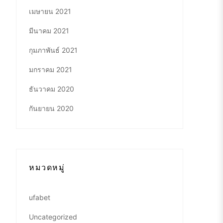
เมษายน 2021
มีนาคม 2021
กุมภาพันธ์ 2021
มกราคม 2021
ธันวาคม 2020
กันยายน 2020
หมวดหมู่
ufabet
Uncategorized