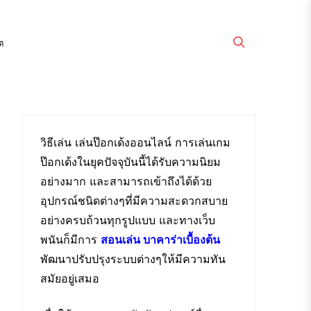
ต
วิธีเล่น เล่นป๊อกเด้งออนไลน์ การเล่นเกม
ป๊อกเด้งในยุคปัจจุบันนี้ได้รับความนิยม
อย่างมาก และสามารถเข้าถึงได้ด้วย
อุปกรณ์ชนิดต่างๆที่มีความสะดวกสบาย
อย่างครบถ้วนทุกรูปแบบ และทางเว็บ
พนันก็มีการ
สอนเล่น บาคาร่าเบื้องต้น
พัฒนาปรับปรุงระบบต่างๆให้มีความทัน
สมัยอยู่เสมอ