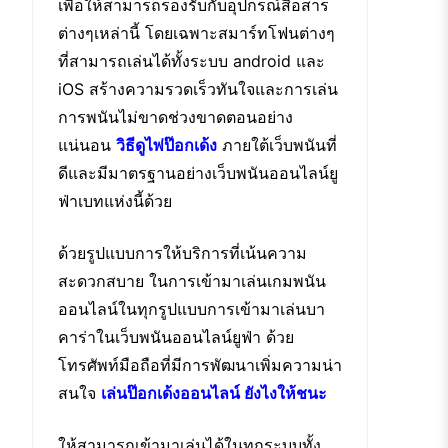
เพื่อให้สามารถรองรับกับอุปกรณ์สื่อสาร
ต่างๆเหล่านี้ โดยเฉพาะสมาร์ทโฟนต่างๆ
ที่สามารถเล่นได้ทั้งระบบ android และ
iOS สร้างความรวดเร็วทันใจและการเล่น
การพนันไม่ขาดช่วงขาดตอนอย่าง
แน่นอน
วิธีดูไพ่ป๊อกเด้ง
ภายใต้เว็บพนันที่
ดีและมีมาตรฐานอย่างเว็บพนันออนไลน์ยู
ฟ่าเบทแห่งนี้ด้วย
ด้วยรูปแบบการให้บริการที่เน้นความ
สะดวกสบาย ในการเข้ามาเล่นเกมพนัน
ออนไลน์ในทุกรูปแบบการเข้ามาเล่นบา
คาร่าในเว็บพนันออนไลน์ยูฟ่า ด้วย
โทรศัพท์มือถือที่มีการพัฒนาเพิ่มความน่า
สนใจ
เล่นป๊อกเด้งออนไลน์ ยังไงให้ชนะ
ให้สามารถเข้ามาเล่นได้ในทุกระบบทั้ง