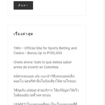
เรื่องล่าสุด
1Win – Official Site for Sports Betting and
Casino – Bonus Up to ₹100,000
Únete ahora: todo lo que debes saber
antes de invertir en Colombia
สมัครแทงบอล ufa แนะนำวิธีแทงบอลสเต็ป
คอมโบ ผสมกีฬาอื่นในบิลเดียวได้ตามใจชอบ
วิธีคุยกับ ufabet ฝ่ายบริการ ให้แก้ปัญหาได้เร็ว
ไม่ต้องอธิบายซ้ำหลายรอบ
UFABETเว็บแทงบอลดีสุด เป็นเว็บแทงบอลที่ดี