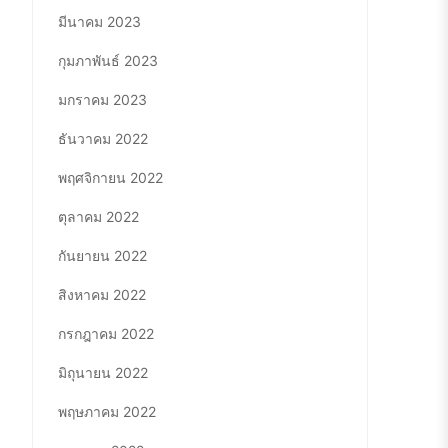
มีนาคม 2023
กุมภาพันธ์ 2023
มกราคม 2023
ธันวาคม 2022
พฤศจิกายน 2022
ตุลาคม 2022
กันยายน 2022
สิงหาคม 2022
กรกฎาคม 2022
มิถุนายน 2022
พฤษภาคม 2022