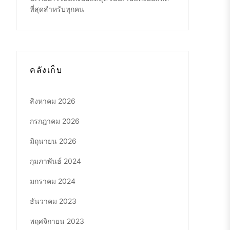
ที่สุดสำหรับทุกคน
คลังเก็บ
สิงหาคม 2026
กรกฎาคม 2026
มิถุนายน 2026
กุมภาพันธ์ 2024
มกราคม 2024
ธันวาคม 2023
พฤศจิกายน 2023