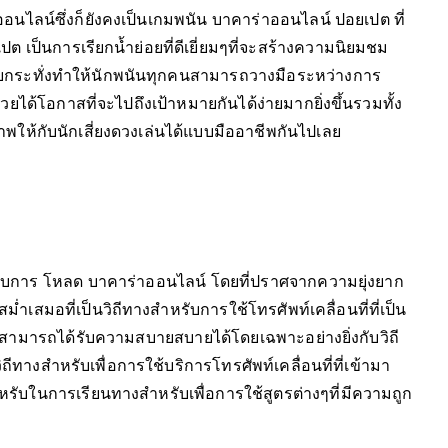
ออนไลน์ซึ่งก็ยังคงเป็นเกมพนัน บาคาร่าออนไลน์ ปอยเปต ที่
ปต เป็นการเรียกน้ำย่อยที่ดีเยี่ยมๆที่จะสร้างความนิยมชม
วยกระทั่งทำให้นักพนันทุกคนสามารถวางมือระหว่างการ
ีกด้วยได้โอกาสที่จะไปถึงเป้าหมายกันได้ง่ายมากยิ่งขึ้นรวมทั้ง
พให้กับนักเสี่ยงดวงเล่นได้แบบมืออาชีพกันไปเลย
ด
หรับการ โหลด บาคาร่าออนไลน์ โดยที่ปราศจากความยุ่งยาก
่ำเสมอที่เป็นวิถีทางสำหรับการใช้โทรศัพท์เคลื่อนที่ที่เป็น
วก็สามารถได้รับความสบายสบายได้โดยเฉพาะอย่างยิ่งกับวิถี
ีทางสำหรับเพื่อการใช้บริการโทรศัพท์เคลื่อนที่ที่เข้ามา
สำหรับในการเรียนทางสำหรับเพื่อการใช้สูตรต่างๆที่มีความถูก