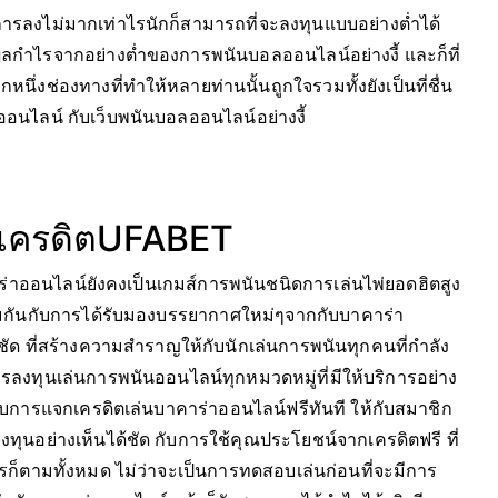
การลงไม่มากเท่าไรนักก็สามารถที่จะลงทุนแบบอย่างต่ำได้
กำไรจากอย่างต่ำของการพนันบอลออนไลน์อย่างงี้ และก็ที่
นึ่งช่องทางที่ทำให้หลายท่านนั้นถูกใจรวมทั้งยังเป็นที่ชื่น
อนไลน์ กับเว็บพนันบอลออนไลน์อย่างงี้
ครดิตUFABET
คาร่าออนไลน์ยังคงเป็นเกมส์การพนันชนิดการเล่นไพ่ยอดฮิตสูง
้อมกันกับการได้รับมองบรรยากาศใหม่ๆจากกับบาคาร่า
้ชัด ที่สร้างความสำราญให้กับนักเล่นการพนันทุกคนที่กำลัง
รลงทุนเล่นการพนันออนไลน์ทุกหมวดหมู่ที่มีให้บริการอย่าง
ับการแจกเครดิตเล่นบาคาร่าออนไลน์ฟรีทันที ให้กับสมาชิก
ลงทุนอย่างเห็นได้ชัด กับการใช้คุณประโยชน์จากเครดิตฟรี ที่
ะไรก็ตามทั้งหมด ไม่ว่าจะเป็นการทดสอบเล่นก่อนที่จะมีการ