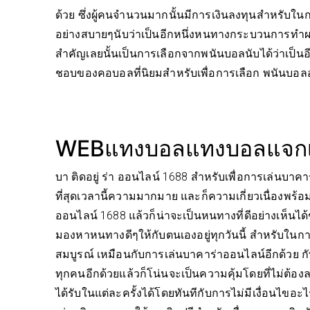
ด้วย ซึ่งผู้คนจำนวนมากนั้นมีการเงินลงทุนสำหรับใน
อย่างสบายๆนับว่าเป็นอีกหนึ่งหนทางกระบวนการทำผล
สำคัญเลยนั้นเป็นการเลือกจากพนันบอลนับได้ว่าเป็นอีกห
ชอบของคอบอลที่นิยมสำหรับเพื่อการเลือก พนันบอลอ
WEBแทงบอลแทงบอลแจกเ
บา ติดอยู่ ร่า ออนไลน์ 1688 สำหรับเพื่อการเล่นบา
ที่สุดเวลานี้ความมากมาย และก็ความเกี่ยวเนื่องพร
ออนไลน์ 1688 แล้วก็น่าจะเป็นหนทางที่ดีอย่างเห็นได
มองหาหนทางดีๆให้กับตนเองอยู่ทุกวันนี้ สำหรับในกา
สมบูรณ์ เหมือนกับการเล่นบาคาร่าออนไลน์อีกด้วย ก
ทุกคนอีกด้วยแล้วก็โน่นจะเป็นความคุ้มโดยที่ไม่ต้อง
ได้รับในแต่ละครั้งได้โดยทันทีกับการไม่มีเงื่อนไขอ