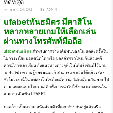
ที่ดีที่สุด
กรกฎาคม 24, 2021
BY
ADMIN
ufabetพันธมิตร มีคาสิโน
หลากหลายเกมให้เลือกเล่น
ผ่านทางโทรศัพท์มือถือ
ufabetพันธมิตร
สำหรับการวาง เดิมพันบอลใน แต่ละครั้งใน
ไม่ว่าจะเป็น บอลชนิดใด หรือ บอลจำพวกไหน ก็แล้วแต่ก็
ควรมีการเล่าเรียน ถึงแนวทางต่างๆที่เว็บได้พรีเซ็นท์ไว้มาบ
วกกับวิชา ความรู้ของตนเองก็ สามารถทำเงินได้แล้วจริง ๆ
ซึ่งในเวลานี้ใน แต่ละเว็บไซต์จะมีความ ไม่เหมือนกัน ออกไป
ตาม แต่ละแบบโดยรวม อีกทั้งการนำไปใช้ของ แต่ละคนใน
เกมการเดิมพัน
UFABET
บอลก็จะเป็นความ ถนัดส่วนตัวที่แตกต่าง กันอยู่แล้วหรือ