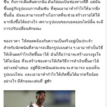
ขึ้น กับการเดิมพันพวกนั้น มันก้ย่อมเป็นช่องทางที่ดี แต่มัน
ขึ้นอยู่กับรูปแบบการเดิมพัน ที่คุณเอามาทำกำไรให้มากยิ่ง
ขึ้นนั้น มันจะสามารถสร้างโอกาสที่จะช่วย สร้างรายได้ให้
มากยิ่งขึ้นได้อย่างไร เพราะรูปแบบของบอลออนไลน์นั้น จะมี
การปรับเปลี่ยนลักษณะ
ของราคา ให้สอดคล้องกับความเป็นจริงอยู่เป็นประจำ
สำหรับนักพนันที่สามารถเลือกรูปแบบต่าง ๆ เอามาทำเป็นวิธี
ให้เห็นผลกำไรเกิดขึ้นมาได้ มันก็ถือว่าน่าจะสร้างแรงจูงใจ
ได้ไม่น้อย ที่จะสร้างช่องทางให้เกิดวิธีการทำเงินขึ้นมาได้
อย่างสม่ำเสมอ อยู่ที่นักพนันแต่ละคน จะสามารถ มองเห็น
รูปแบบไหน และเอามาทำกำไรให้เกิดขึ้นได้มากหรือน้อย
อย่างไร
​ มีลักษณะเด่นที่
ยูฟ่า