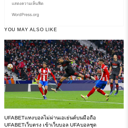
แสดงความเห็นฟีด
WordPress.org
YOU MAY ALSO LIKE
UFABETแทงบอลไม่ผ่านเอเย่นต์บนมือถือ
UFABETเว็บตรง เข้าเว็บบอล UFAบอลชุด