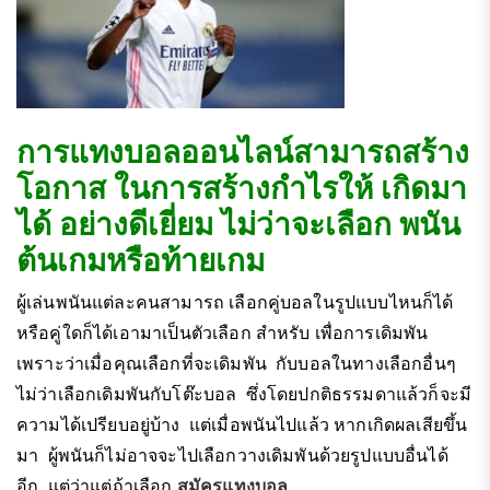
การแทงบอลออนไลน์สามารถสร้าง
โอกาส ในการสร้างกำไรให้ เกิดมา
ได้ อย่างดีเยี่ยม ไม่ว่าจะเลือก พนัน
ต้นเกมหรือท้ายเกม
ผู้เล่นพนันแต่ละคนสามารถ เลือกคู่บอลในรูปแบบไหนก็ได้
หรือคู่ใดก็ได้เอามาเป็นตัวเลือก สำหรับ เพื่อการเดิมพัน
เพราะว่าเมื่อคุณเลือกที่จะเดิมพัน กับบอลในทางเลือกอื่นๆ​
ไม่ว่าเลือกเดิมพันกับโต๊ะบอล ซึ่งโดยปกติธรรมดาแล้วก็จะมี
ความได้เปรียบอยู่บ้าง แต่เมื่อพนันไปแล้ว หากเกิดผลเสียขึ้น
มา ผู้พนันก็ไม่อาจจะไปเลือกวางเดิมพันด้วยรูปแบบอื่นได้
อีก แต่ว่าแต่ถ้าเลือก
สมัครแทงบอล