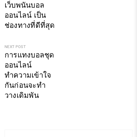
เว็บพนันบอล
เรื่อง
ออนไลน์ เป็น
ช่องทางที่ดีที่สุด
Previous
Post
NEXT POST
การแทงบอลชุด
ออนไลน์
ทำความเข้าใจ
กันก่อนจะทำ
วางเดิมพัน
Next
Post