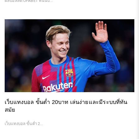
ผลบอลสด UFABET พนันบ...
เว็บแทงบอล ขั้นต่ำ 20บาท เล่นง่ายและมีระบบที่ทัน
สมัย
เว็บแทงบอล ขั้นต่ำ 2...