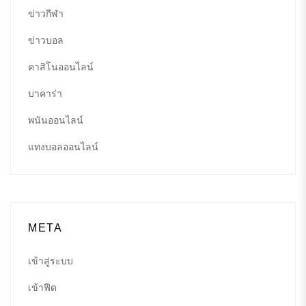
ข่าวกีฬา
ข่าวบอล
คาสิโนออนไลน์
บาคาร่า
พนันออนไลน์
แทงบอลออนไลน์
META
เข้าสู่ระบบ
เข้าฟีด