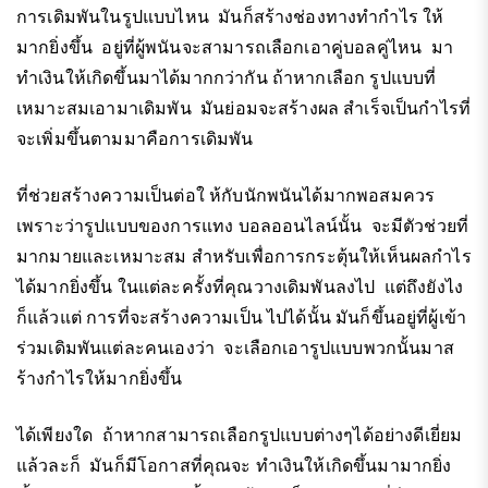
การเดิมพันในรูปแบบไหน มันก็สร้างช่องทางทำกำไร ให้
มากยิ่งขึ้น อยู่ที่ผู้พนันจะสามารถเลือกเอาคู่บอลคู่ไหน มา
ทำเงินให้เกิดขึ้นมาได้มากกว่ากัน ถ้าหากเลือก รูปแบบที่
เหมาะสมเอามาเดิมพัน มันย่อมจะสร้างผล สำเร็จเป็นกำไรที่
จะเพิ่มขึ้นตามมา
คือการเดิมพัน
ที่ช่วยสร้างความเป็นต่อใ ห้กับนักพนันได้มากพอสมควร
เพราะว่ารูปแบบของการแทง บอลออนไลน์นั้น จะมีตัวช่วยที่
มากมายและเหมาะสม สำหรับเพื่อการกระตุ้นให้เห็นผลกำไร
ได้มากยิ่งขึ้น ในแต่ละครั้งที่คุณวางเดิมพันลงไป แต่ถึงยังไง
ก็แล้วแต่ การที่จะสร้างความเป็น ไปได้นั้น มันก็ขึ้นอยู่ที่ผู้เข้า
ร่วมเดิมพันแต่ละคนเองว่า จะเลือกเอารูปแบบพวกนั้นมาส
ร้างกำไรให้มากยิ่งขึ้น
ได้เพียงใด ถ้าหากสามารถเลือกรูปแบบต่างๆได้อย่างดีเยี่ยม
แล้วละก็ มันก็มีโอกาสที่คุณจะ ทำเงินให้เกิดขึ้นมามากยิ่ง