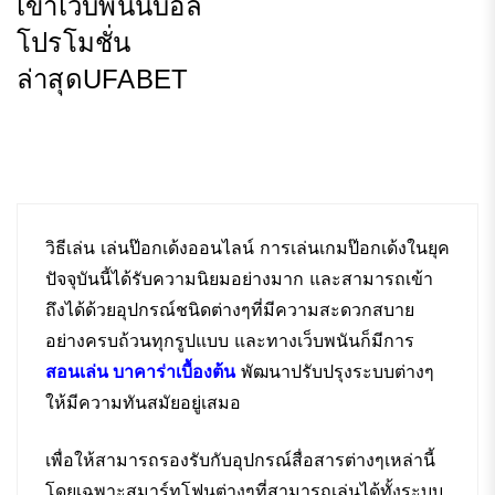
เข้าเว็บพนันบอล
โปรโมชั่น
ล่าสุดUFABET
Next
Post
วิธีเล่น เล่นป๊อกเด้งออนไลน์ การเล่นเกมป๊อกเด้งในยุค
ปัจจุบันนี้ได้รับความนิยมอย่างมาก และสามารถเข้า
ถึงได้ด้วยอุปกรณ์ชนิดต่างๆที่มีความสะดวกสบาย
อย่างครบถ้วนทุกรูปแบบ และทางเว็บพนันก็มีการ
สอนเล่น บาคาร่าเบื้องต้น
พัฒนาปรับปรุงระบบต่างๆ
ให้มีความทันสมัยอยู่เสมอ
เพื่อให้สามารถรองรับกับอุปกรณ์สื่อสารต่างๆเหล่านี้
โดยเฉพาะสมาร์ทโฟนต่างๆที่สามารถเล่นได้ทั้งระบบ