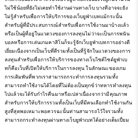
ไม่ใช้น้อยที่ยังไม่เคยทำใช้งานผ่านทางเว็บ บางทีอาจจะยัง
ไม่รู้สำหรับเพื่อการให้บริการของเว็บยูฟ่าเบทแม้กระนั้น
สำหรับผู้ที่มีประสบการณ์สำหรับเพื่อการใช้งานมาบ้างแล้ว
หรือเป็นผู้ที่อยู่ในแวดวงของการลงทุนไม่ว่าจะเป็นการพนัน
บอลหรือการเล่นเกมคาสิโนก็จะรู้จักเว็บยูฟ่าเบทการอย่างดี
เยี่ยมเนื่องจากเป็นเว็บที่ดีรวมทั้งเป็นที่รู้จักในแวดวงของการ
ลงทุนสำหรับเพื่อการให้บริการของทางเว็บไซต์ไซด์ยูฟ่าเบ
ทก็คือเว็บที่เปิดให้บริการในการลงทุน ในลักษณะของเกม
การเดิมพันที่พวกเราสามารถกระทำการลงทุนรวมทั้ง
สามารถทำใช้งานได้โดยที่ไม่ต้องเป็นทุกข์ว่าทหารทำลงทุน
ไปแล้วจะได้รับกำไรคืนมาหรือเปล่าเนื่องจากว่ามีคุณภาพ
สำหรับการให้บริการรวมทั้งเป็นเว็บที่มีคนเลือกทำใช้งานกัน
สูงที่สุดพอเหมาะพอควรฉะนั้นท่านสามารถไว้ใจรวมทั้ง
สามารถกระทำลงทุนผ่านทางเว็บยูฟ่าเบทได้อย่างเต็มเปี่ยม