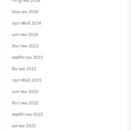
กรกฎาคม 2026
มิถุนายน 2026
กุมภาพันธ์ 2024
มกราคม 2024
ธันวาคม 2023
พฤศจิกายน 2023
มีนาคม 2023
กุมภาพันธ์ 2023
มกราคม 2023
ธันวาคม 2022
พฤศจิกายน 2022
ตุลาคม 2022