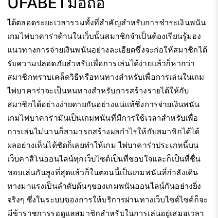
UFABETมือถือ
ได้ตลอดระยะเวลารวมทั้งที่สำคัญสำหรับการชำระเงินพนัน
เกมไพ่บาคาร่าด้านในเว็บนั้นสมาชิกจำเป็นต้องเรียนรู้มอง
แนวทางการจ่ายเงินพนันอย่างละเอียดซึ่งจะก่อให้สมาชิกได้
รับความปลอดภัยสำหรับเพื่อการเล่นได้ง่ายแล้วก็หากว่า
สมาชิกทราบเคล็ดวิธีหรือหนทางสำหรับเพื่อการเล่นในเกม
ไพ่บาคาร่าจะเป็นหนทางสำหรับการสร้างรายได้ให้กับ
สมาชิกได้อย่างง่ายดายกันอย่างแน่แท้ซึ่งการจ่ายเงินพนัน
เกมไพ่บาคาร่ามันเป็นเกมพนันที่มีการใช้เวลาสำหรับเพื่อ
การเล่นไม่นานก็สามารถสร้างผลกำไรให้กับสมาชิกได้ได้
ผลอย่างเห็นได้ชัดก็เลยทำให้เกม ไพ่บาคาร่าประเภทนี้บน
เว็บคาสิโนออนไลน์ทุกเว็บไซต์เป็นที่ชอบใจและก็เป็นที่ชื่น
ชอบเล่นกันสูงที่สุดแล้วก็ในตอนนี้เป็นเกมพนันที่กำลังเดิน
ทางมาแรงเป็นลำดับต้นๆของเกมพนันออนไลน์กันอย่างยิ่ง
จริงๆ ซึ่งในระบบของการให้บริการผ่านทางเว็บไซต์ไซด์ก็จะ
มีข้าราชการรอดูแลสมาชิกสำหรับในการเล่นอยู่เสมอเวลา