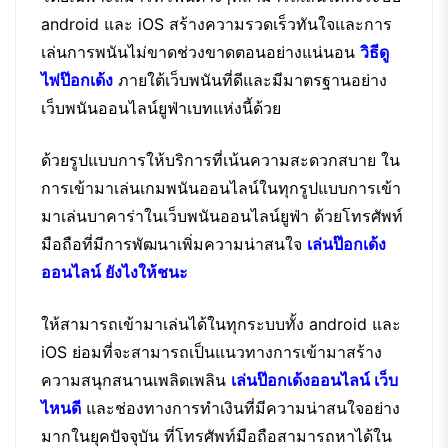
android และ iOS สร้างความรวดเร็วทันใจและการ
เล่นการพนันไม่ขาดช่วงขาดตอนอย่างแน่นอน
วิธีดู
ไพ่ป๊อกเด้ง
ภายใต้เว็บพนันที่ดีและมีมาตรฐานอย่าง
เว็บพนันออนไลน์ยูฟ่าเบทแห่งนี้ด้วย
ด้วยรูปแบบการให้บริการที่เน้นความสะดวกสบาย ใน
การเข้ามาเล่นเกมพนันออนไลน์ในทุกรูปแบบการเข้า
มาเล่นบาคาร่าในเว็บพนันออนไลน์ยูฟ่า ด้วยโทรศัพท์
มือถือที่มีการพัฒนาเพิ่มความน่าสนใจ
เล่นป๊อกเด้ง
ออนไลน์ ยังไงให้ชนะ
ให้สามารถเข้ามาเล่นได้ในทุกระบบทั้ง android และ
iOS ย่อมที่จะสามารถเป็นแนวทางการเข้ามาสร้าง
ความสนุกสนานเพลิดเพลิน
เล่นป๊อกเด้งออนไลน์ เว็บ
ไหนดี
และช่องทางการทำเงินที่มีความน่าสนใจอย่าง
มากในยุคปัจจุบัน ที่โทรศัพท์มือถือสามารถหาได้ใน