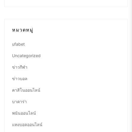
หมวดหมู่
ufabet
Uncategorized
ข่าวกีฬา
ข่าวบอล
คาสิโนออนไลน์
บาคาร่า
พนันออนไลน์
แทงบอลออนไลน์