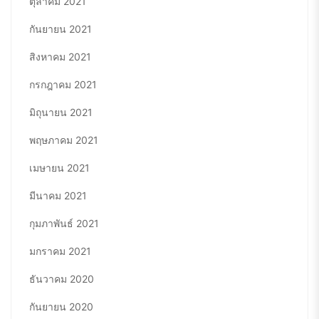
ตุลาคม 2021
กันยายน 2021
สิงหาคม 2021
กรกฎาคม 2021
มิถุนายน 2021
พฤษภาคม 2021
เมษายน 2021
มีนาคม 2021
กุมภาพันธ์ 2021
มกราคม 2021
ธันวาคม 2020
กันยายน 2020