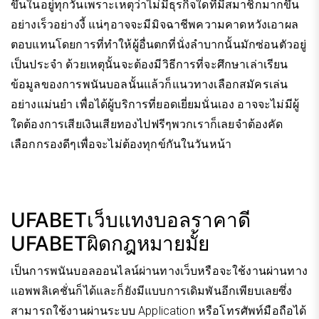
ขึ้นในอยู่ทุกวันเพราะเหตุว่าไม่มีธุรกิจใดที่มีสมาชิกมากขึ้น
อย่างเร็วอย่างงี้ แน่ๆอาจจะมีมิจฉาชีพความคาดหวังเอาผล
ตอบแทนโดยการที่ทำให้ผู้อื่นตกที่นั่งลำบากนั้นมักซ่อนตัวอยู่
เป็นประจำ ด้วยเหตุนั้นจะต้องมีวิธีการที่จะศึกษาเล่าเรียน
ข้อมูลของการพนันบอลนั้นแล้วก็แนวทางเลือกสมัครเล่น
อย่างแม่นยำ เพื่อได้ผู้บริการที่ยอดเยี่ยมนั่นเอง อาจจะไม่มีผู้
ใดต้องการเสียเงินเสียทองไปฟรีๆพวกเราก็เลยจำต้องคัด
เลือกกรองดีๆเพื่อจะไม่ต้องทุกข์กันในวันหน้า
UFABETเว็บแทงบอลราคาดี
UFABETผิดกฎหมายมั้ย
เป็นการพนันบอลออนไลน์ผ่านทางเว็บหรือจะใช้งานผ่านทาง
แอพพลิเคชั่นก็ได้และก็ยังมีแบบการเดิมพันอีกเพียบเลยซึ่ง
สามารถใช้งานผ่านระบบ Application หรือโทรศัพท์มือถือได้