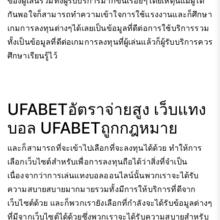
ของผู้เล่นรวมทั้งผู้รับบริการมากขึ้นเรื่อยๆโดยเหตุนี้แม้ผู้ใด
กันพอใจก็สามารถทำความเข้าใจการใช้แรงงานและก็ศึกษา
เกมการลงทุนต่างๆได้เลยเป็นข้อมูลที่ดีต่อการใช้บริการรวม
ทั้งเป็นข้อมูลที่ดีต่อเกมการลงทุนที่ผู้เล่นแล้วก็ผู้รับบริการควร
ศึกษาเรียนรู้ไว้
UFABETอัตราจ่ายสูง เว็บแทง
บอล UFABETถูกกฎหมาย
และก็สามารถที่จะเข้าไปเลือกที่จะลงทุนได้ด้วย ทำให้การ
เลือกเว็บไซต์สำหรับเพื่อการลงทุนถือได้ว่าสิ่งที่จำเป็น
เนื่องจากว่าการเล่นแทงบอลออนไลน์นั้นพวกเราจะได้รับ
ความสบายสบายมากมายรวมทั้งมีการให้บริการที่ดีจาก
เว็บไซต์ด้วย และก็พวกเรายังเลือกที่กำลังจะได้รับข้อมูลต่างๆ
ที่มีจากเว็บไซต์ได้ด้วยซึ่งพวกเราจะได้รับความสบายสำหรับ