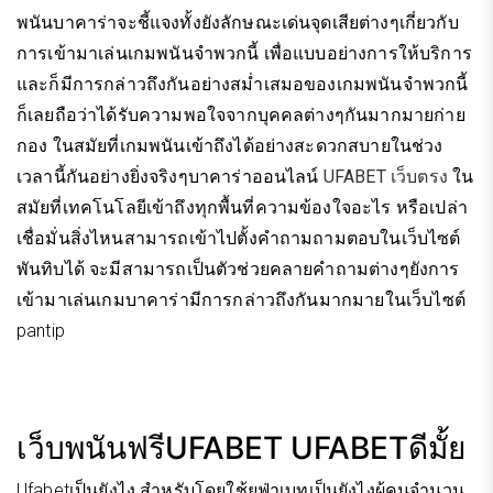
พนันบาคาร่าจะชี้แจงทั้งยังลักษณะเด่นจุดเสียต่างๆเกี่ยวกับ
การเข้ามาเล่นเกมพนันจำพวกนี้ เพื่อแบบอย่างการให้บริการ
และก็มีการกล่าวถึงกันอย่างสม่ำเสมอของเกมพนันจำพวกนี้
ก็เลยถือว่าได้รับความพอใจจากบุคคลต่างๆกันมากมายก่าย
กอง ในสมัยที่เกมพนันเข้าถึงได้อย่างสะดวกสบายในช่วง
เวลานี้กันอย่างยิ่งจริงๆบาคาร่าออนไลน์
UFABET เว็บตรง
ใน
สมัยที่เทคโนโลยีเข้าถึงทุกพื้นที่ความข้องใจอะไร หรือเปล่า
เชื่อมั่นสิ่งไหนสามารถเข้าไปตั้งคำถามถามตอบในเว็บไซต์
พันทิบได้ จะมีสามารถเป็นตัวช่วยคลายคำถามต่างๆยังการ
เข้ามาเล่นเกมบาคาร่ามีการกล่าวถึงกันมากมายในเว็บไซต์
pantip
เว็บพนันฟรีUFABET UFABETดีมั้ย
Ufabetเป็นยังไง สำหรับโดยใช้ยูฟ่าเบทเป็นยังไงผู้คนจำนวน