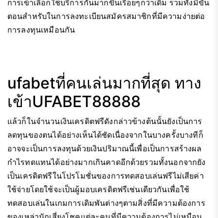
การเข้าเลือกใช้บริการกันมากขึ้นเรื่อยๆกว่าเดิม รวมทั้งมีขั้น
ตอนสำหรับในการลงทะเบียนสมัครสมาชิกที่มีความง่ายต่อ
การลงทุนเหมือนกัน
ufabetที่คนเล่นมากที่สุด ทาง
เข้าUFABET88888
แล้วก็ในจำนวนเงินเครดิตฟรีดังกล่าวข้างต้นนั้นยังเป็นการ
ลดทุนของตนได้อย่างเห็นได้ชัดเนื่องจากในบางครั้งบางทีก็
อาจจะเป็นการลงทุนด้วยเงินปริมาณนี้เพื่อเป็นการสร้างผล
กำไรทดแทนได้อย่างมากเกินคาดอีกด้วยรวมทั้งนอกจากยัง
เป็นเครดิตฟรีในโปรโมชั่นของการทดสอบเล่นฟรีไม่เสียค่า
ใช้จ่ายโดยใช้จะเป็นผู้มอบเครดิตฟรีเช่นเดียวกันเพื่อใช้
ทดสอบเล่นในเกมการเดิมพันต่างๆตามสิ่งที่มีความต้องการ
ของเหล่านักเสี่ยงโชคแต่ละคนที่มีความต้องการไม่เหมือน