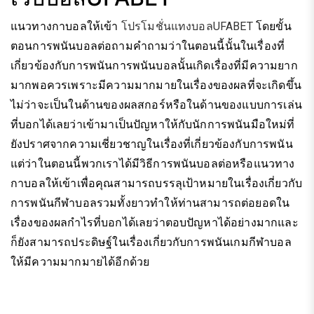
แนวทางกาบอลให้เข้า
โปรโมชั่นแทงบอลUFABET
โดยขั้น
ตอนการพนันบอลต่อถามคำถามว่าในตอนนี้นั้นในเรื่องที่
เกี่ยวข้องกับการพนันการพนันบอลนั้นเกิดเรื่องที่มีความยาก
มากพอควรเพราะมีความมากมายในเรื่องของผลที่จะเกิดขึ้น
ไม่ว่าจะเป็นในด้านของผลสกอร์หรือในด้านของแบบการเล่น
ที่บอกได้เลยว่าเข้ามาเป็นปัญหาให้กับนักการพนันมือใหม่ที่
ยังปราศจากความเชี่ยวชาญในเรื่องที่เกี่ยวข้องกับการพนัน
แต่ว่าในตอนนี้พวกเราได้มีวิธีการพนันบอลต่อหรือแนวทาง
กาบอลให้เข้าเพื่อคุณสามารถบรรลุเป้าหมายในเรื่องเกี่ยวกับ
การพนันกีฬาบอลรวมทั้งยาวทำให้ท่านสามารถต่อยอดใน
เรื่องของผลกำไรที่บอกได้เลยว่าตอบปัญหาได้อย่างมากและ
ก็ยังสามารถประดิษฐ์ในเรื่องเกี่ยวกับการพนันเกมกีฬาบอล
ให้มีความมากมายได้อีกด้วย