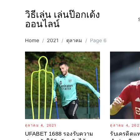
Skip
to
วิธีเล่น เล่นป๊อกเด้ง
content
ออนไลน์
Home
2021
ตุลาคม
Page 6
ตุลาคม 4, 2021
ตุลาคม 4, 202
UFABET 1688 รองรับความ
รับเครดิตแ