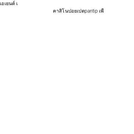
เอเยนต์ เ
คาสิโนปอยเปตpantip เพื