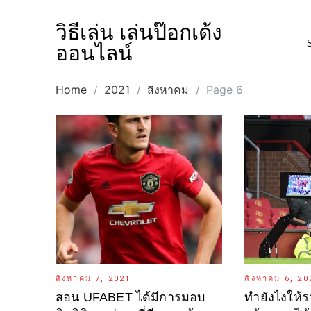
Skip
to
วิธีเล่น เล่นป๊อกเด้ง
content
ออนไลน์
Home
2021
สิงหาคม
Page 6
สิงหาคม 7, 2021
สิงหาคม 6, 20
สอน UFABET ได้มีการมอบ
ทำยังไงให้