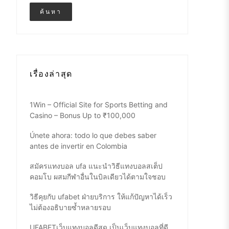
เรื่องล่าสุด
1Win – Official Site for Sports Betting and
Casino – Bonus Up to ₹100,000
Únete ahora: todo lo que debes saber
antes de invertir en Colombia
สมัครแทงบอล ufa แนะนำวิธีแทงบอลสเต็ป
คอมโบ ผสมกีฬาอื่นในบิลเดียวได้ตามใจชอบ
วิธีคุยกับ ufabet ฝ่ายบริการ ให้แก้ปัญหาได้เร็ว
ไม่ต้องอธิบายซ้ำหลายรอบ
UFABETเว็บแทงบอลดีสุด เป็นเว็บแทงบอลที่ดี