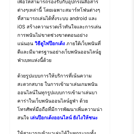
เพื่อให้สามารถรองรับกับอุปกรณ์สื่อสาร
ต่างๆเหล่านี้ โดยเฉพาะสมาร์ทโฟนต่างๆ
ที่สามารถเล่นได้ทั้งระบบ android และ
iOS สร้างความรวดเร็วทันใจและการเล่น
การพนันไม่ขาดช่วงขาดตอนอย่าง
แน่นอน
วิธีดูไพ่ป๊อกเด้ง
ภายใต้เว็บพนันที่
ดีและมีมาตรฐานอย่างเว็บพนันออนไลน์ยู
ฟ่าเบทแห่งนี้ด้วย
ด้วยรูปแบบการให้บริการที่เน้นความ
สะดวกสบาย ในการเข้ามาเล่นเกมพนัน
ออนไลน์ในทุกรูปแบบการเข้ามาเล่นบา
คาร่าในเว็บพนันออนไลน์ยูฟ่า ด้วย
โทรศัพท์มือถือที่มีการพัฒนาเพิ่มความน่า
สนใจ
เล่นป๊อกเด้งออนไลน์ ยังไงให้ชนะ
ให้สามารถเข้ามาเล่นได้ในทุกระบบทั้ง