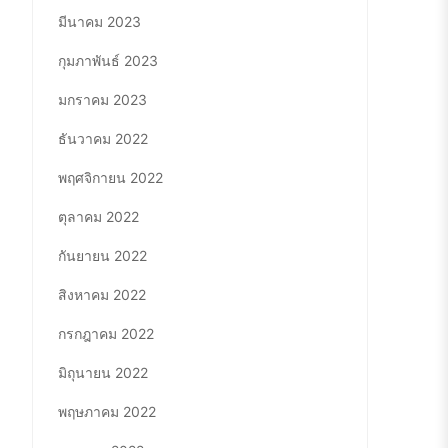
มีนาคม 2023
กุมภาพันธ์ 2023
มกราคม 2023
ธันวาคม 2022
พฤศจิกายน 2022
ตุลาคม 2022
กันยายน 2022
สิงหาคม 2022
กรกฎาคม 2022
มิถุนายน 2022
พฤษภาคม 2022