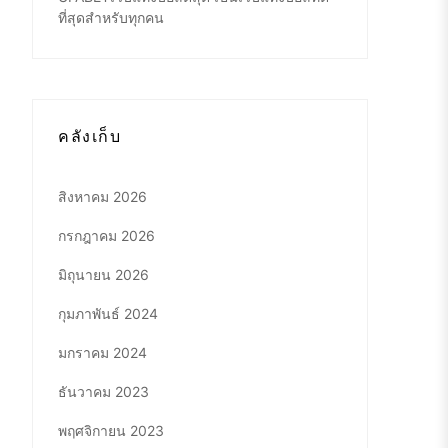
ที่สุดสำหรับทุกคน
คลังเก็บ
สิงหาคม 2026
กรกฎาคม 2026
มิถุนายน 2026
กุมภาพันธ์ 2024
มกราคม 2024
ธันวาคม 2023
พฤศจิกายน 2023