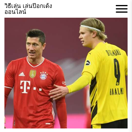
Skip
วิธีเล่น เล่นป๊อกเด้ง
to
ออนไลน์
content