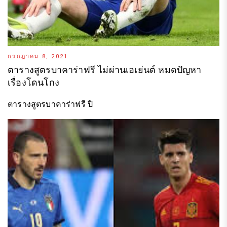
กรกฎาคม 8, 2021
ตารางสูตรบาคาร่าฟรี ไม่ผ่านเอเย่นต์ หมดปัญหา
เรื่องโดนโกง
ตารางสูตรบาคาร่าฟรี ปิ