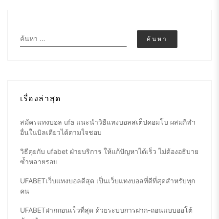
ค้นหา
สำหรับ:
เรื่องล่าสุด
สมัครแทงบอล ufa แนะนำวิธีแทงบอลสเต็ปคอมโบ ผสมกีฬา
อื่นในบิลเดียวได้ตามใจชอบ
วิธีคุยกับ ufabet ฝ่ายบริการ ให้แก้ปัญหาได้เร็ว ไม่ต้องอธิบาย
ซ้ำหลายรอบ
UFABETเว็บแทงบอลดีสุด เป็นเว็บแทงบอลที่ดีที่สุดสำหรับทุก
คน
UFABETฝากถอนเร็วที่สุด ด้วยระบบการฝาก-ถอนแบบออโต้