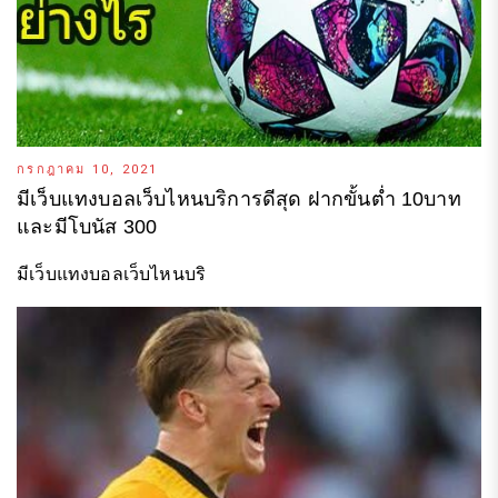
กรกฎาคม 10, 2021
มีเว็บแทงบอลเว็บไหนบริการดีสุด ฝากขั้นต่ำ 10บาท
และมีโบนัส 300
มีเว็บแทงบอลเว็บไหนบริ