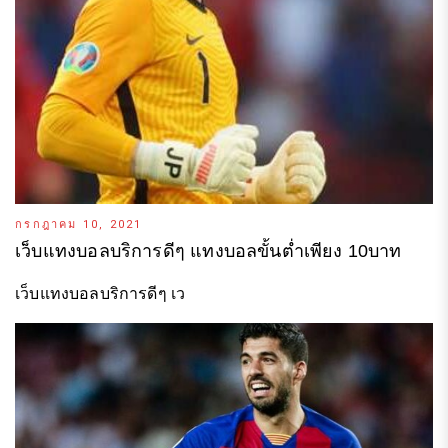
กรกฎาคม 10, 2021
เว็บแทงบอลบริการดีๆ แทงบอลขั้นต่ำเพียง 10บาท
เว็บแทงบอลบริการดีๆ เว