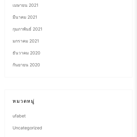
เมษายน 2021
มีนาคม 2021
กุมภาพันธ์ 2021
มกราคม 2021
ธันวาคม 2020
กันยายน 2020
หมวดหมู่
ufabet
Uncategorized