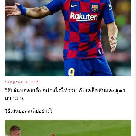
กรกฎาคม 9, 2021
วิธีเล่นบอลสเต็ปอย่างไรให้รวย กับเคล็ดลับและสูตร
มากมาย
วิธีเล่นบอลสเต็ปอย่างไ