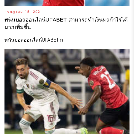
กรกฎาคม 15, 2021
พนันบอลออนไลน์UFABET สามารถทำเงินผลกำไรได้
มากเพิ่มขึ้น
พนันบอลออนไลน์UFABET ก