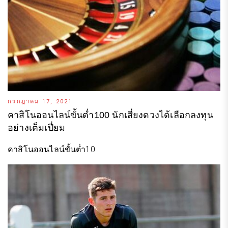
กรกฎาคม 17, 2021
คาสิโนออนไลน์ขั้นต่ำ100 นักเสี่ยงดวงได้เลือกลงทุน
อย่างเต็มเปี่ยม
คาสิโนออนไลน์ขั้นต่ำ10