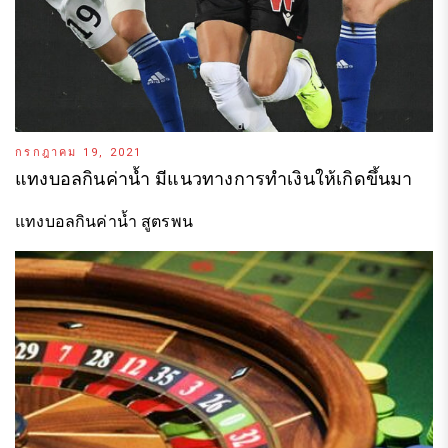
กรกฎาคม 19, 2021
แทงบอลกินค่าน้ำ มีแนวทางการทำเงินให้เกิดขึ้นมา
แทงบอลกินค่าน้ำ สูตรพน