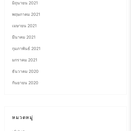
มิถุนายน 2021
พฤษภาคม 2021
เมษายน 2021
มีนาคม 2021
กุมภาพันธ์ 2021
มกราคม 2021
ธันวาคม 2020
กันยายน 2020
หมวดหมู่