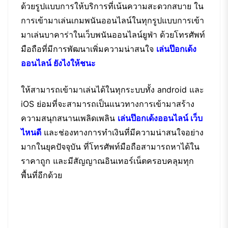
ด้วยรูปแบบการให้บริการที่เน้นความสะดวกสบาย ใน
การเข้ามาเล่นเกมพนันออนไลน์ในทุกรูปแบบการเข้า
มาเล่นบาคาร่าในเว็บพนันออนไลน์ยูฟ่า ด้วยโทรศัพท์
มือถือที่มีการพัฒนาเพิ่มความน่าสนใจ
เล่นป๊อกเด้ง
ออนไลน์ ยังไงให้ชนะ
ให้สามารถเข้ามาเล่นได้ในทุกระบบทั้ง android และ
iOS ย่อมที่จะสามารถเป็นแนวทางการเข้ามาสร้าง
ความสนุกสนานเพลิดเพลิน
เล่นป๊อกเด้งออนไลน์ เว็บ
ไหนดี
และช่องทางการทำเงินที่มีความน่าสนใจอย่าง
มากในยุคปัจจุบัน ที่โทรศัพท์มือถือสามารถหาได้ใน
ราคาถูก และมีสัญญาณอินเทอร์เน็ตครอบคลุมทุก
พื้นที่อีกด้วย