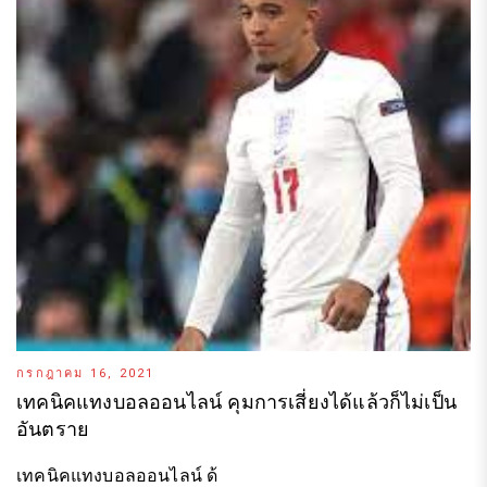
กรกฎาคม 16, 2021
เทคนิคแทงบอลออนไลน์ คุมการเสี่ยงได้แล้วก็ไม่เป็น
อันตราย
เทคนิคแทงบอลออนไลน์ ด้