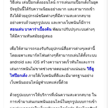
วิธีเล่น เล่นป๊อกเด้งออนไลน์ การเล่นเกมป๊อกเด้งในยุค
ปัจจุบันนี้ได้รับความนิยมอย่างมาก และสามารถเข้า
ถึงได้ด้วยอุปกรณ์ชนิดต่างๆที่มีความสะดวกสบาย
อย่างครบถ้วนทุกรูปแบบ และทางเว็บพนันก็มีการ
สอนเล่น บาคาร่าเบื้องต้น
พัฒนาปรับปรุงระบบต่างๆ
ให้มีความทันสมัยอยู่เสมอ
เพื่อให้สามารถรองรับกับอุปกรณ์สื่อสารต่างๆเหล่านี้
โดยเฉพาะสมาร์ทโฟนต่างๆที่สามารถเล่นได้ทั้งระบบ
android และ iOS สร้างความรวดเร็วทันใจและการ
เล่นการพนันไม่ขาดช่วงขาดตอนอย่างแน่นอน
วิธีดู
ไพ่ป๊อกเด้ง
ภายใต้เว็บพนันที่ดีและมีมาตรฐานอย่าง
เว็บพนันออนไลน์ยูฟ่าเบทแห่งนี้ด้วย
ด้วยรูปแบบการให้บริการที่เน้นความสะดวกสบาย ใน
การเข้ามาเล่นเกมพนันออนไลน์ในทุกรูปแบบการเข้า