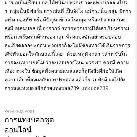
มาร ถเป็นเซียน บอล ได้พนันบ พวกเร าจะแทง บอลล งไปว่
า กลุ่มนั้นมีฟอร์ม การเล่นที่ เป็นยังไง แม้กระนั้น กลุ่ม มีการ
เสริม กองทัพ หรือมีปัญหาข้ าง ในกลุ่ม หรือเป ล่าก่อ นจะ
ลงมื อเล่นบอล เนื่ องจากว่ าหากพวกเรามิได้เล่าเรียนความ
พร้อมเพรียงทุกด้านของกลุ่ม ที่ลงแข่งขันอย่างรอบคอบ
ละเอียดลออซะก่อน พวกเราก็จะไม่มีช่องทางได้เงินจากการ
เดิมพันบอลในลักษณะนี้เลย ด้วยเ หตุดั งกล่า วสำห รับใน
การจะแทง บอลไม่ ว่าจะแบบอางไหน พวกเรา ควรมี ความ
เที่ยง ตรงใน ข้อมูลทั้งหลายแหล่และก็ดูถึงสิ่งที่ก่อให้เกิด
ความเสี่ยงที่ส่งผลกับการประลอง แล้วก็ร วมทั้งมี ผลไปยัง
การลงแทงบอลอีกด้วย
แทงบอล789
แทงบอล789
เมนู
PREVIOUS POST
การแทงบอลชุด
นำทาง
ออนไลน์
เรื่อง