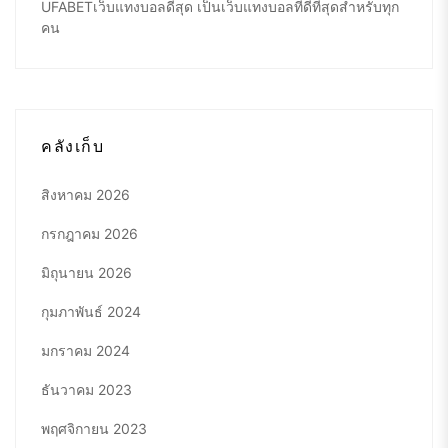
UFABETเว็บแทงบอลดีสุด เป็นเว็บแทงบอลที่ดีที่สุดสำหรับทุก
คน
คลังเก็บ
สิงหาคม 2026
กรกฎาคม 2026
มิถุนายน 2026
กุมภาพันธ์ 2024
มกราคม 2024
ธันวาคม 2023
พฤศจิกายน 2023