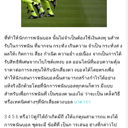
ที่ทำให้นักการพนันบอล นั้นไม่จำเป็นต้องใช้เงินลงทุ นสำห
รับในการพนัน ที่มากจน กระทั่ง เกินความ จำเป็น กระทั่งส่ ง
ผลให้เ กิดการเ สี่ยง กำเนิด ความย่ำ แย่เนื่อง จากเป็นการได้
รับสิทธิพิเศษจากเว็บไซต์แทงบ อล ออนไลน์ที่มอบความคุ้ม
ราคาต่อการลงทุนให้กับนักเสี่ยงดว งบอลได้โดยตรงเพื่อ
ทำให้นักเล่นการพนันบอลนั้นสามารถสร้างกำไรได้อย่าง
แท้จริงอีกด้วยโดยที่นักการพนันบอลทุกคนก็ควร มีแบบ
สำหรับเพื่อการพนันที่ เป็นของต นเองไม่ ว่าจะเป็น เคล็ดวิธี
หรือเทคนิคต่างๆที่นักเสี่ยงดวงบอล
บาคาร่า
3 4 5 6 หรือ10คู่ก้ได้ถ้าเกิดมีถึ งให้แก่คุณสามารถแ ทงได้
การพนันบอล ชุดจะมี ข้อดีที่ เป็นก ารเล่นอ ย่างที่กล่าวไป