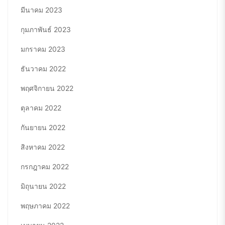
มีนาคม 2023
กุมภาพันธ์ 2023
มกราคม 2023
ธันวาคม 2022
พฤศจิกายน 2022
ตุลาคม 2022
กันยายน 2022
สิงหาคม 2022
กรกฎาคม 2022
มิถุนายน 2022
พฤษภาคม 2022