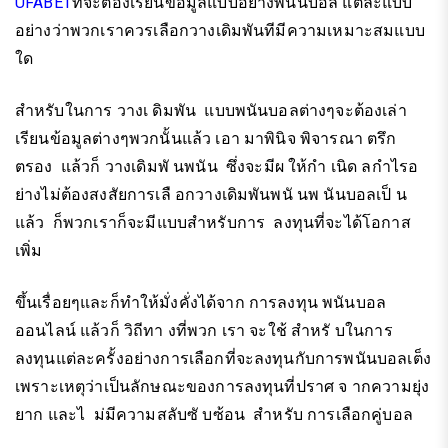
UFABET
ที่จะต้องเรียนข้อมูลแบบอย่างพนันบอล แต่ละแบบ
อย่างว่าพวกเราควรเลือกวางเดิมพันทีมีความเหมาะสมแบบ
ใด
สำหรับในการ วางเ ดิมพัน แบบพนันบอลต่างๆจะต้องเล่า
เรียนข้อมูลต่างๆพวกนั้นแล้ว เอา มาพินิจ พิจารณา ตรึก
ตรอง แล้วก็ วางเดิมพั นพนัน ซึ่งจะมีผ ให้กำ เนิด ลกำไรอ
ย่างไม่ต้องสงสัยการเลื อกวางเดิมพันพนั นพ นันบอลเป็ น
แล้ว ก็พวกเราก็จะมีแบบสำหรับการ ลงทุนที่จะได้โอกาส
เพิ่ม
ขึ้นเรื่อยๆและก็ทำให้มั่งคั่งได้จาก การลงทุน พนันบอล
ออนไลน์ แล้วก็ วิถีทา งที่พวก เรา จะใช้ สำหรั บในการ
ลงทุนแต่ละครั้งอย่างการเลือกที่จะลงทุนกับการพนันบอลเต็ง
เพราะเหตุว่าเป็นลักษณะของการลงทุนที่ปราศ จ ากความยุ่ง
ยาก และไ ม่มีความสลับซั บซ้อน สำหรับ การเลือกคู่บอล