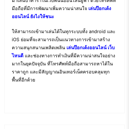
มาเล่นบาคาร่าในเว็บพนันออนไลน์ยูฟ่า ด้วยโทรศัพท์
มือถือที่มีการพัฒนาเพิ่มความน่าสนใจ
เล่นป๊อกเด้ง
ออนไลน์ ยังไงให้ชนะ
ให้สามารถเข้ามาเล่นได้ในทุกระบบทั้ง android และ
iOS ย่อมที่จะสามารถเป็นแนวทางการเข้ามาสร้าง
ความสนุกสนานเพลิดเพลิน
เล่นป๊อกเด้งออนไลน์ เว็บ
ไหนดี
และช่องทางการทำเงินที่มีความน่าสนใจอย่าง
มากในยุคปัจจุบัน ที่โทรศัพท์มือถือสามารถหาได้ใน
ราคาถูก และมีสัญญาณอินเทอร์เน็ตครอบคลุมทุก
พื้นที่อีกด้วย