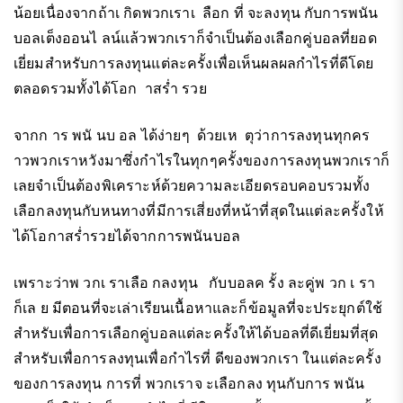
น้อยเนื่องจากถ้าเ กิดพวกเราเ ลือก ที่ จะลงทุน กับการพนัน
บอลเต็งออนไ ลน์แล้วพวกเราก็จำเป็นต้องเลือกคู่บอลที่ยอด
เยี่ยมสำหรับการลงทุนแต่ละครั้งเพื่อเห็นผลผลกำไรที่ดีโดย
ตลอดรวมทั้งได้โอก าสร่ำ รวย
จากก าร พนั นบ อล ได้ง่ายๆ ด้วยเห ตุว่าการลงทุนทุกคร
าวพวกเราหวังมาซึ่งกำไรในทุกๆครั้งของการลงทุนพวกเราก็
เลยจำเป็นต้องพิเคราะห์ด้วยความละเอียดรอบคอบรวมทั้ง
เลือกลงทุนกับหนทางที่มีการเสี่ยงที่หน้าที่สุดในแต่ละครั้งให้
ได้โอกาสร่ำรวยได้จากการพนันบอล
เพราะว่าพ วกเ ราเลือ กลงทุน กับบอลค รั้ง ละคู่พ วก เ รา
ก็เล ย มีตอนที่จะเล่าเรียนเนื้อหาและก็ข้อมูลที่จะประยุกต์ใช้
สำหรับเพื่อการเลือกคู่บอลแต่ละครั้งให้ได้บอลที่ดีเยี่ยมที่สุด
สำหรับเพื่อการลงทุนเพื่อกำไรที่ ดีของพวกเรา ในแต่ละครั้ง
ของการลงทุน การที่ พวกเราจ ะเลือกลง ทุนกับการ พนัน