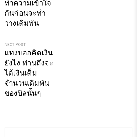
ทำความเข้าใจ
กันก่อนจะทำ
วางเดิมพัน
Previous
Post
NEXT POST
แทงบอลคิดเงิน
ยังไง ท่านถึงจะ
ได้เงินเต็ม
จำนวนเดิมพัน
ของบิลนั้นๆ
Next
Post