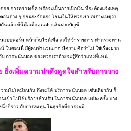
ย การตรวจเช็ค หรือจะเป็นการเบิกเงิน ที่จะต้องแจ้งเหตุ
ตอนต่าง ๆ ก่อนจะจัดแจง โอนเงินให้พวกเรา เพราะเหตุว่า
ันแล้ว ทีนี้คือเมื่อคุณฝากเงินฝากบัญชี
นแบบฟอร์ม หน้าเว็บไซต์เพื่อ ส่งให้ข้าราชการ ทำตรวจทาน
 ในตอนนี้ มีผู้คนจำนวนมาก มีความคิดว่าไม่ ใช่เรื่องยาก
กับ การพนันบอล ของพวกเราด้วยจะรู้สึกว่าแทงที่แหน่
ย ยิ่งเพิ่มความน่าดึงดูดใจสำหรับการวาง
ความไม่เหมือนกัน ถึงจะให้ บริการพนันบอล เช่นเดียวกัน ก็
รฐานเข้า ไปใช้บริการสำหรับ ในการพนันบอล แต่ละครั้ง บาง
ึ่งก็ราว กับการลงทุน ในธุรกิจที่ควรจะมี