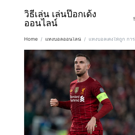
Skip
to
วิธีเล่น เล่นป๊อกเด้ง
content
ออนไลน์
Home
แทงบอลออนไลน์
แทงบอลเต็งให้ถูก กา