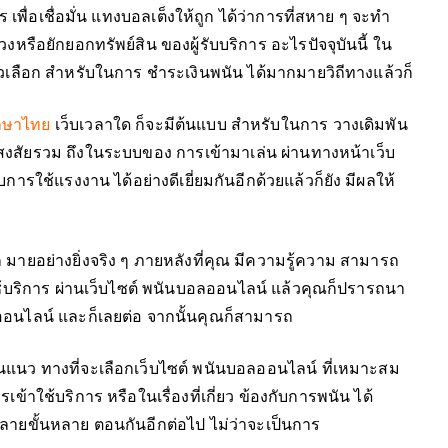
าร เพื่อเชื่อมั่น แทงบอลเต็งให้ถูก ได้ว่าการที่สหาย ๆ จะทำ
หรือยักยอกทรัพย์สิน ของผู้รับบริการ อะไรปัจจุบันนี้ ใน
เลือก สำหรับในการ ชำระเงินพนัน ได้มากมายวิถีทางแล้วก็
ภาษาไทย
เว็บเวลาใด ก็จะมีต้นแบบ สำหรับในการ วางเดิมพัน
งสงสัยรวม ถึงในระบบของ การเข้ามาเล่น ผ่านทางหน้าเว็บ
ารใช้แรงงาน ได้อย่างดีเยี่ยมกันอีกด้วยแล้วก็ยัง มีผลให้
 มายอย่างยิ่งจริง ๆ ภายหลังที่คุณ มีความรู้ความ สามารถ
้าใช้บริการ ผ่านเว็บไซต์ พนันบอลออนไลน์ แล้วคุณก็ปรารถนา
อนไลน์ และก็เลยต่อ จากนั้นคุณก็สามารถ
นแนว ทางที่จะเลือกเว็บไซต์ พนันบอลออนไลน์ ที่เหมาะสม
รเข้าใช้บริการ หรือในเรื่องที่เกี่ยว ข้องกับการพนัน ได้
หลายขั้นหลาย ตอนกันอีกต่อไป ไม่ว่าจะเป็นการ