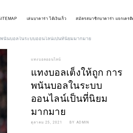
SITEMAP
เล่นบาคาร่า ได้เงินเร็ว
สมัครสมาชิกบาคาร่า แจกเครดิ
รพนันบอลในระบบออนไลน์เป็นที่นิยมมากมาย
แทงบอลออนไลน์
แทงบอลเต็งให้ถูก การ
พนันบอลในระบบ
ออนไลน์เป็นที่นิยม
มากมาย
ตุลาคม 25, 2021
BY
ADMIN