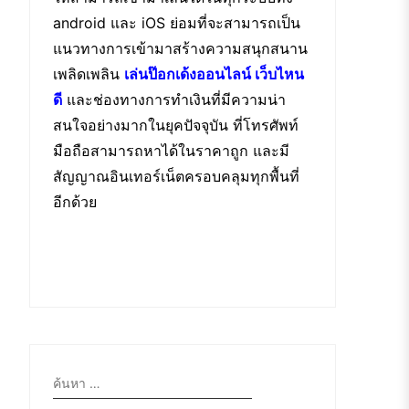
android และ iOS ย่อมที่จะสามารถเป็น
แนวทางการเข้ามาสร้างความสนุกสนาน
เพลิดเพลิน
เล่นป๊อกเด้งออนไลน์ เว็บไหน
ดี
และช่องทางการทำเงินที่มีความน่า
สนใจอย่างมากในยุคปัจจุบัน ที่โทรศัพท์
มือถือสามารถหาได้ในราคาถูก และมี
สัญญาณอินเทอร์เน็ตครอบคลุมทุกพื้นที่
อีกด้วย
ค้นหา
สำหรับ: