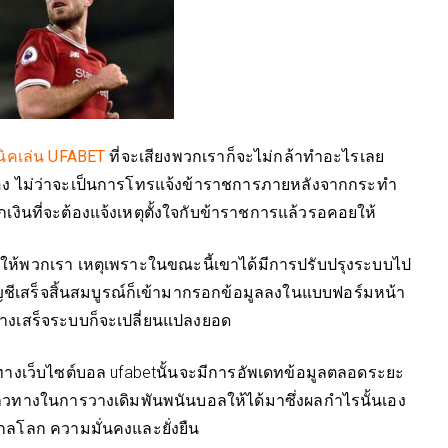
นิคเล่น UFABET
ที่จะเสียงพวกเราก็จะไม่กล้าทำอะไรเลย
นของ ไม่ว่าจะเป็นการโทรแจ้งข้าราชการภายหลังจากกระทำ
เงินที่จะต้องแจ้งเหตุตั้งใจกับข้าราชการแล้วรอคอยให้
นให้พวกเรา เหตุเพราะในขณะนี้เขาได้มีการปรับปรุงระบบไป
บัญชีเสร็จสิ้นสมบูรณ์ก็เข้ามากรอกข้อมูลลงในแบบฟอร์มหน้า
ย่างเสร็จระบบก็จะเปลี่ยนแปลงยอด
าทางเว็บไซต์บอล ufabetนั้นจะมีการอัพเดทข้อมูลตลอดระยะ
แถวทางในการวางเดิมพันพนันบอลให้ได้มาซึ่งผลกำไรนั้นเอง
กลโลก ความมั่นคงและยั่งยืน