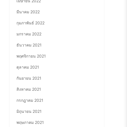
เมษายน 2022
มีนาคม 2022
กุมภาพันธ์ 2022
มกราคม 2022
ธันวาคม 2021
พฤศจิกายน 2021
ตุลาคม 2021
กันยายน 2021
สิงหาคม 2021
กรกฎาคม 2021
มิถุนายน 2021
พฤษภาคม 2021