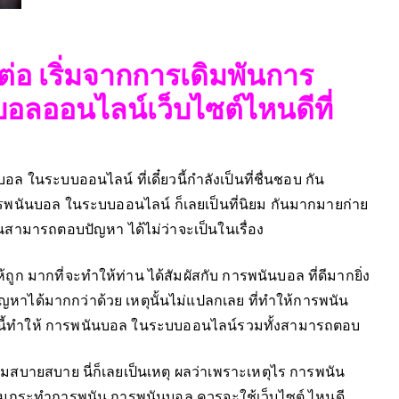
่อ เริ่มจากการเดิมพันการ
อลออนไลน์เว็บไซต์ไหนดีที่
 ในระบบออนไลน์ ที่เดี๋ยวนี้กำลังเป็นที่ชื่นชอบ กัน
พนันบอล ในระบบออนไลน์ ก็เลยเป็นที่นิยม กันมากมายก่าย
สามารถตอบปัญหา ได้ไม่ว่าจะเป็นในเรื่อง
ก มากที่จะทำให้ท่าน ได้สัมผัสกับ การพนันบอล ที่ดีมากยิ่ง
ปัญหาได้มากกว่าด้วย เหตุนั้นไม่แปลกเลย ที่ทำให้การพนัน
ณะนี้ทำให้ การพนันบอล ในระบบออนไลน์รวมทั้งสามารถตอบ
ามสบายสบาย นี่ก็เลยเป็นเหตุ ผลว่าเพราะเหตุไร การพนัน
ริ่มกระทำการพนัน การพนันบอล ควรจะใช้เว็บไซต์ ไหนดี