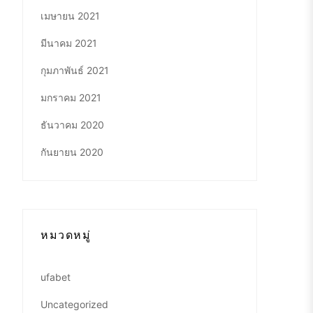
เมษายน 2021
มีนาคม 2021
กุมภาพันธ์ 2021
มกราคม 2021
ธันวาคม 2020
กันยายน 2020
หมวดหมู่
ufabet
t
Uncategorized
t