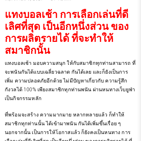
แทงบอลเช้า การเลือกเล่นที่ดี
เลิศที่สุด เป็นอีกหนึ่งส่วน ของ
การผลิตรายได้ ที่จะทำให้
สมาชิกนั้น
แทงบอลเช้า มอบความสนุก ให้กับสมาชิกทุกท่านสามารถ ที่
จะพนันกันได้แบบเฉลี่ยวฉลาด กันได้เลย และก็ยังเป็นการ
เพิ่ม ความปลอดภัยอีกด้วย ไม่มีปัญหาเกี่ยวกับ ความรู้สึก
กังวลได้ 100% เพียงสมาชิกทุกท่านพนัน ผ่านหนทางเว็บยูฟ่า
เป็นกิจกรรมหลัก
ที่พร้อมจะสร้าง ความมากมาย หลากหลายแล้ว ก็ทำให้
สมาชิกทุกท่านนั้น ได้เข้ามาพนัน กันได้เพิ่มขึ้นเรื่อย ๆ
นอกจากนั้น เป็นการให้โอกาสแล้ว ก็ยังคงเป็นหนทาง การ