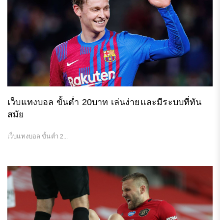
เว็บแทงบอล ขั้นต่ำ 20บาท เล่นง่ายและมีระบบที่ทัน
สมัย
เว็บแทงบอล ขั้นต่ำ 2...