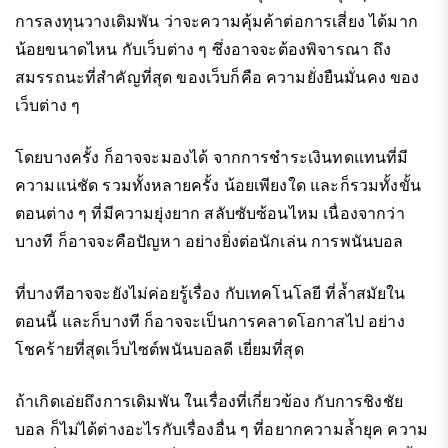
การลงทุนวางเดิมพัน ว่าจะความคุ้มค้าต่อการเสี่ยง ได้มาก
น้อยขนาดไหน กับเว็บต่าง ๆ ซึ่งอาจจะต้องพิจารณา ถึง
สมรรถนะที่สำคัญที่สุด ของเว็บก็คือ ความยั่งยืนมั่นคง ของ
เว็บต่าง ๆ
โดยบางครั้ง ก็อาจจะมองได้ จากการชำระเงินทดแทนที่มี
ความแน่ชัด รวมทั้งหลายครั้ง น้อยเพียงใด และก็รวมทั้งขั้น
ตอนต่าง ๆ ที่มีความยุ่งยาก สลับซับซ้อนไหม เนื่องจากว่า
บางที ก็อาจจะคือปัญหา อย่างยิ่งต่อนักเล่น การพนันบอล
ที่บางทีอาจจะยังไม่ค่อยรู้เรื่อง กับเทคโนโลยี ที่ล้ำสมัยใน
ตอนนี้ และก็บางที ก็อาจจะเป็นการคลาดโอกาสไป อย่าง
โชคร้ายที่สุดเว็บไซต์พนันบอลดี เยี่ยมที่สุด
ถ้าเกิดเอ่ยถึงการเดิมพัน ในเรื่องที่เกี่ยวข้อง กับการชิงชัย
บอล ก็ไม่ได้ต่างอะไรกับเรื่องอื่น ๆ ที่อยากความล้ำยุค ความ