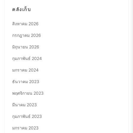
คลังเก็บ
สิงหาคม 2026
กรกฎาคม 2026
มิถุนายน 2026
กุมภาพันธ์ 2024
มกราคม 2024
ธันวาคม 2023
พฤศจิกายน 2023
มีนาคม 2023
กุมภาพันธ์ 2023
มกราคม 2023