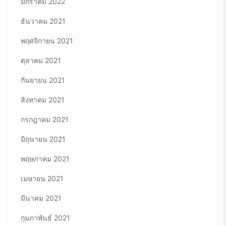
มกราคม 2022
ธันวาคม 2021
พฤศจิกายน 2021
ตุลาคม 2021
กันยายน 2021
สิงหาคม 2021
กรกฎาคม 2021
มิถุนายน 2021
พฤษภาคม 2021
เมษายน 2021
มีนาคม 2021
กุมภาพันธ์ 2021