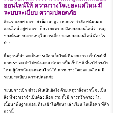
ออนไลน์ให้ ความวางใจเยอะแค่ไหน มี
ระบบระเบียบ ความปลอดภัย
สิ่งแรกเลยพวกเรา จำต้องมาดูว่า พวกเรากำลัง พนันบอล
ออนไลน์ อยู่พวกเรา ก็ควรจะทราบ ถึงบอลออนไลน์ว่า เหตุ
ของต้นสายปลายเหตุในการเสี่ยง ของบอลออนไลน์ มีอะไร
บ้าง
พื้นฐานก็น่า จะเป็นการเลือกเว็บไซต์ ที่พวกเราจะเว็บไซต์ ที่
พวกเรา จะเข้าไปพนันบอล ก่อนว่าเป็นเว็บไซต์ ที่น่าไว้วางใจ
ไหม ผู้นักพนันบอลออนไลน์ให้ ความวางใจเยอะแค่ไหน มี
ระบบระเบียบ ความปลอดภัย
ระบบการเบิก ชำระเงินเป็นยังไง ด้วยเหตุว่าสิ่งพวกนี้ จะเป็น
สิ่ง ที่พวกเราจำเป็นต้องเลือก รวมทั้งมี การตรึกตรอง ใน
เนื้อหาพื้นฐานก่อน ที่จะเข้าไปศึกษา เล่าเรียน ในเนื้อหา ที่ลึก
กว่านี้