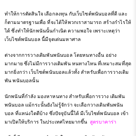
ทำให้การตัดสินใจ เลือกลงทุน กับเว็บไซต์พนันบอลที่ดี และ
ก็ตามมาตรฐานเพื่อ ที่จะได้ให้พวกเราสามารถ สร้างกำไรให้
ได้ ซึ่งทำให้นักพนันนั้นกำเนิด ความพอใจ เพราะเหตุว่า
เว็บไซต์พนันบอล นี้มีจุดเด่นมหาศาล
ต่างจากการวางเดิมพันพนันบอล โดยหนทางอื่น อย่าง
มากมาย ซึ่งไม่มีการวางเดิมพัน หนทางไหน ที่เหมาะสมที่สุด
มากยิ่งกว่า เว็บไซต์พนันบอลแล้วทั้ง สำหรับเพื่อการวางเดิม
พัน พนันบอลนั้น
นักพนันที่กำลัง มองหาหนทาง สำหรับเพื่อการวาง เดิมพัน
พนันบอล แม้กระนั้นยังไม่รู้จักว่า จะเลือกวางเดิมพันพนัน
บอล ที่แหน่งใดดีบ้าง ซึ่งปัจจุบันนี้ได้ มีเว็บไซต์พนันบอล เข้า
มาเปิดให้บริการ ในประเทศไทยมากขึ้น
สูตรบาคาร่า