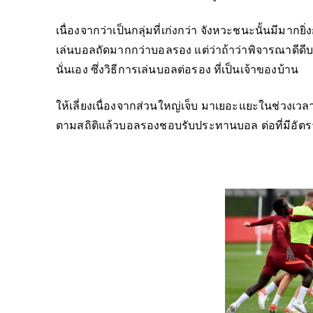
เนื่องจากว่าเป็นกลุ่มที่เก่งกว่า จังหวะชนะนั้นมีมากย
เล่นบอลถัดมากกว่าบอลรอง แต่ว่าถ้าว่าพิจารณาดีดีบ
นั่นเอง ซึ่งวิธีการเล่นบอลต่อรอง ที่เป็นเจ้าของบ้าน
ให้เลี่ยงเนื่องจากส่วนใหญ่เจ็บ มาเยอะแยะในช่วงเวลา
ตามสถิติแล้วบอลรองชอบรับประทานบอล ต่อที่มีอัตร