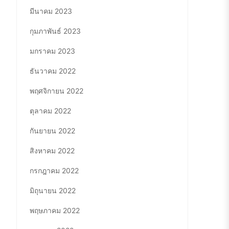
มีนาคม 2023
กุมภาพันธ์ 2023
มกราคม 2023
ธันวาคม 2022
พฤศจิกายน 2022
ตุลาคม 2022
กันยายน 2022
สิงหาคม 2022
กรกฎาคม 2022
มิถุนายน 2022
พฤษภาคม 2022