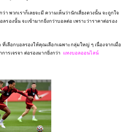
ิ่งกว่า พวกเราก็เลยจะมี ความเห็นว่านักเสี่ยงดวงนั้น จะถูกใจ
อลรองนั้น จะเข้ามากยิ่งกว่าบอลต่อ เพราะว่าราคาต่อรอง
 ที่เลือกบอลรองให้คุณเลือกเฉพาะกลุ่มใหญ่ ๆ เนื่องจากเมื่อ
าการเจรจา ต่อรองมากยิ่งกว่า
แทงบอลออนไลน์