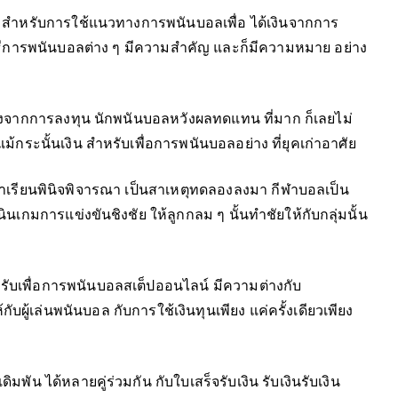
แบบ สำหรับการใช้แนวทางการพนันบอลเพื่อ ได้เงินจากการ
็วิธีการพนันบอลต่าง ๆ มีความสำคัญ และก็มีความหมาย อย่าง
่องจากการลงทุน นักพนันบอลหวังผลทดแทน ที่มาก ก็เลยไม่
้กระนั้นเงิน สำหรับเพื่อการพนันบอลอย่าง ที่ยุคเก่าอาศัย
ล่าเรียนพินิจพิจารณา เป็นสาเหตุทดลองลงมา กีฬาบอลเป็น
ำเนินเกมการแข่งขันชิงชัย ให้ลูกกลม ๆ นั้นทำชัยให้กับกลุ่มนั้น
ับเพื่อการพนันบอลสเต็ปออนไลน์ มีความต่างกับ
เล่นพนันบอล กับการใช้เงินทุนเพียง แค่ครั้งเดียวเพียง
ัน ได้หลายคู่ร่วมกัน กับใบเสร็จรับเงิน รับเงินรับเงิน