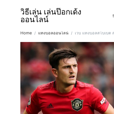
Skip
to
วิธีเล่น เล่นป๊อกเด้ง
content
ออนไลน์
Home
แทงบอลออนไลน์
เว็บ แทงบอลสโบเบ็ต 