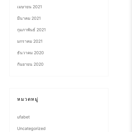
เมษายน 2021
มีนาคม 2021
กุมภาพันธ์ 2021
มกราคม 2021
ธันวาคม 2020
กันยายน 2020
หมวดหมู่
ufabet
Uncategorized