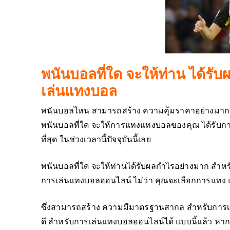
พนันบอลที่ใด จะให้ท่าน ได้รั
เล่นแทงบอล
พนันบอลไหน สามารถสร้าง ความคุ้มราคาอย่างมากมา
พนันบอลที่ใด จะให้การแทงแทงบอลของคุณ ได้รับการเ
ที่สุด ในช่วงเวลานี้ปัจจุบันนี้เลย
พนันบอลที่ใด จะให้ท่านได้รับผลกำไรอย่างมาก สำห
การเล่นแทงบอลออนไลน์ ไม่ว่า คุณจะเลือกการแทง แ
ซึ่งสามารถสร้าง ความมีมาตรฐานสากล สำหรับการเข้า
ดี สำหรับการเล่นแทงบอลออนไลน์ได้ แบบนี้แล้ว หากค