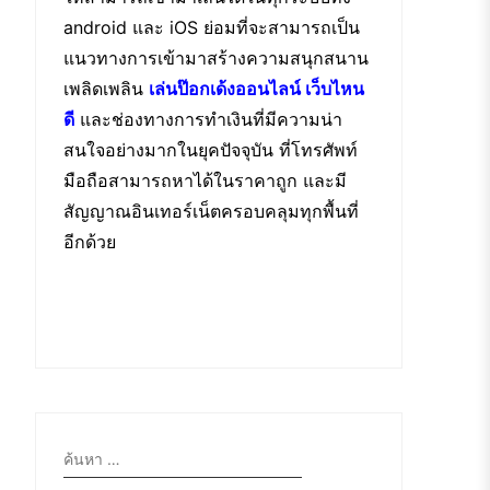
android และ iOS ย่อมที่จะสามารถเป็น
แนวทางการเข้ามาสร้างความสนุกสนาน
เพลิดเพลิน
เล่นป๊อกเด้งออนไลน์ เว็บไหน
ดี
และช่องทางการทำเงินที่มีความน่า
สนใจอย่างมากในยุคปัจจุบัน ที่โทรศัพท์
มือถือสามารถหาได้ในราคาถูก และมี
สัญญาณอินเทอร์เน็ตครอบคลุมทุกพื้นที่
อีกด้วย
ค้นหา
สำหรับ: