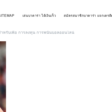
SITEMAP
เล่นบาคาร่า ได้เงินเร็ว
สมัครสมาชิกบาคาร่า แจกเครดิ
สำหรับเพื่อ การลงทุน การพนันบอลออนไลน์