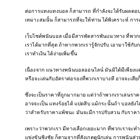
ต่อการแทงแทงบอล ก็สามารถ ที่กำลังจะได้รับผลตอบรับ
เหมาะสมนั้น ก็สามารถที่จะให้ท่าน ได้พิเคราะห์ การเข้า
เว็บไซต์พนันบอล เมื่อมีสารพัดสารพันแนวทาง ที่พวกเ
เราได้มากที่สุด ถ้าหากพวกเรารู้จักปรับ เอามาใช้กั
เราทำเงิน ได้ง่ายเพิ่มขึ้น
เนื่องจาก แนวทางพนันบอลออนไลน์ มันมิได้มีเพียงแค่ก
หรือจะเล่นกับอัตราต่อรองที่พวกเราบางที อาจจะเสียก็
ซึ่งจะเป็นราคาที่ถูกมากมาย แต่ว่าถ้าพวกเราเล่นราคา
อาจจะเป็น แทงร้อยได้ แปดสิบ แม้กระนั้นถ้า บอลยังไม่ย
ว่าสำหรับราคาแพ้ชนะ มันจะมีการปรับสวน กับราคา
เพราะว่าพวกเรา มีทางเลือกเยอะมาก ที่พวกเราจะทำเ
แข่งขันชิงชัย ก็ตามจากที่สังเกตดูนักเล่น การพนันส