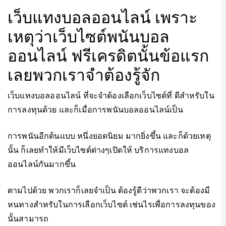
เว็บแทงบอลออนไลน์ เพราะ
เหตุว่าเว็บไซต์พนันบอล
ออนไลน์ ฟรีเครดิตนั้นข้อแรก
เลยพวกเราจำต้องรู้จัก
เว็บแทงบอลออนไลน์ ที่จะจำต้องเลือกเว็บไซต์ที่ ดีสำหรับใน
การลงทุนด้วย และก็เมื่อการพนันบอลออนไลน์เป็น
การพนันอีกต้นแบบ หนึ่งยอดนิยม มากยิ่งขึ้น และก็ด้วยเหตุ
นั้น ก็เลยทำให้มีเว็บไซต์ต่างๆเปิดให้ บริการแทงบอล
ออนไลน์กันมากขึ้น
ตามไปด้วย พวกเราก็เลยจำเป็น ต้องรู้ดีว่าพวกเรา จะต้องมี
หนทางสำหรับในการเลือกเว็บไซต์ เช่นไรเพื่อการลงทุนของ
นั้นสามารถ