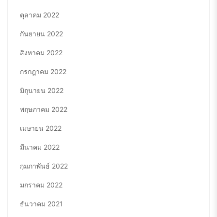
ตุลาคม 2022
กันยายน 2022
สิงหาคม 2022
กรกฎาคม 2022
มิถุนายน 2022
พฤษภาคม 2022
เมษายน 2022
มีนาคม 2022
กุมภาพันธ์ 2022
มกราคม 2022
ธันวาคม 2021