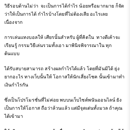
วิธีรอบด้านไม่ว่า จะเป็นการได้กำไร น้อยหรือมากมาย ก็จัด
ว่าให้เป็นการได้ กำไรบ้างโดยที่ไม่ต้องเสีย อะไรเลย
เนื่องจาก
การเล่นแทงบอลให้ เศียรนั้นสำหรับ ผู้ที่คิดใน ทางดีเค้าจะ
เรียนรู้ กรรมวิธีเล่นรวมทั้งเอา มาพินิจพิจารณาใน ทุก
ต้นแบบ
ได้รับสบายสามารถ สร้างผลกำไรได้แล้ว โดยที่มันมิได้ ยุ่ง
ยากอะไร ทางเว็บนั้นให้ โอกาสให้นักเสี่ยงโชค นั้นเข้ามาทำ
เงินกำไรกัน
ซึ่งเป็นโปรโมรชั่นที่ไม่ค่อย พบบนเว็บไซต์พนันออนไลน์ ยัง
เป็นการให้โอกาส ถือว่าล้วนแล้ว แต่มีจุดเด่นทั้งมวล ถ้าคุณ
ได้เข้ามา