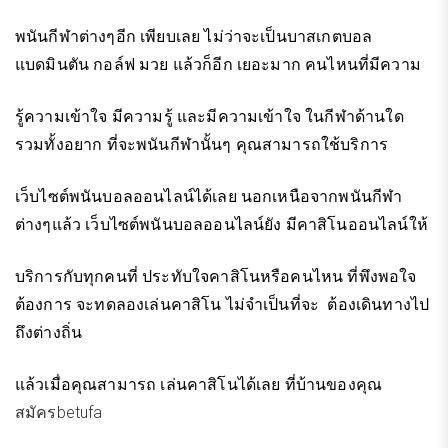
พนันกีฬาต่างๆอีก เพียบเลย ไม่ว่าจะเป็นบาสเกตบอล
แบดมินตัน กอล์ฟ มวย แล้วก็อีก เยอะมาก คนไหนที่มีความ
รู้ความเข้าใจ มีความรู้ และมีความเข้าใจ ในกีฬาด้านใด
รวมทั้งอยาก ที่จะพนันกีฬานั้นๆ คุณสามารถใช้บริการ
เว็บไซต์พนันบอลออนไลน์ได้เลย นอกเหนือจากพนันกีฬา
ต่างๆแล้ว เว็บไซต์พนันบอลออนไลน์ยัง มีคาสิโนออนไลน์ให้
บริการกับทุกคนที่ ประทับใจคาสิโนหรือคนไหน ที่พึงพอใจ
ต้องการ จะทดลองเล่นคาสิโน ไม่จำเป็นที่จะ ต้องเดินทางไป
ถึงต่างถิ่น
แล้วเมื่อคุณสามารถ เล่นคาสิโนได้เลย ที่บ้านของคุณ
สมัครbetufa