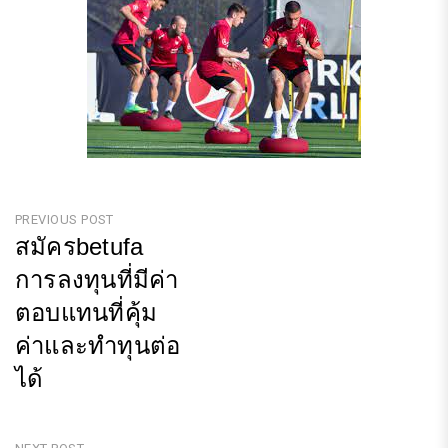
เมนู
PREVIOUS POST
สมัครbetufa
นำทาง
การลงทุนที่มีค่า
เรื่อง
ตอบแทนที่คุ้ม
ค่าและทำทุนต่อ
ได้
Previous
Post