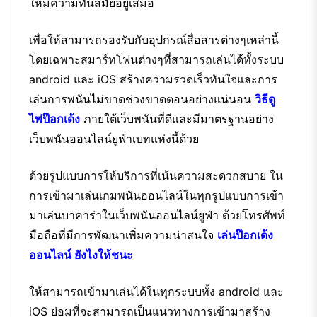
ให้มีความทันสมัยอยู่เสมอ
เพื่อให้สามารถรองรับกับอุปกรณ์สื่อสารต่างๆเหล่านี้
โดยเฉพาะสมาร์ทโฟนต่างๆที่สามารถเล่นได้ทั้งระบบ
android และ iOS สร้างความรวดเร็วทันใจและการ
เล่นการพนันไม่ขาดช่วงขาดตอนอย่างแน่นอน
วิธีดู
ไพ่ป๊อกเด้ง
ภายใต้เว็บพนันที่ดีและมีมาตรฐานอย่าง
เว็บพนันออนไลน์ยูฟ่าเบทแห่งนี้ด้วย
ด้วยรูปแบบการให้บริการที่เน้นความสะดวกสบาย ใน
การเข้ามาเล่นเกมพนันออนไลน์ในทุกรูปแบบการเข้า
มาเล่นบาคาร่าในเว็บพนันออนไลน์ยูฟ่า ด้วยโทรศัพท์
มือถือที่มีการพัฒนาเพิ่มความน่าสนใจ
เล่นป๊อกเด้ง
ออนไลน์ ยังไงให้ชนะ
ให้สามารถเข้ามาเล่นได้ในทุกระบบทั้ง android และ
iOS ย่อมที่จะสามารถเป็นแนวทางการเข้ามาสร้าง