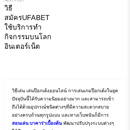
NEXT POST
วิธี
สมัครUFABET
ใช้บริการทำ
กิจกรรมบนโลก
อินเตอร์เน็ต
Next
Post
วิธีเล่น เล่นป๊อกเด้งออนไลน์ การเล่นเกมป๊อกเด้งในยุค
ปัจจุบันนี้ได้รับความนิยมอย่างมาก และสามารถเข้า
ถึงได้ด้วยอุปกรณ์ชนิดต่างๆที่มีความสะดวกสบาย
อย่างครบถ้วนทุกรูปแบบ และทางเว็บพนันก็มีการ
สอนเล่น บาคาร่าเบื้องต้น
พัฒนาปรับปรุงระบบต่างๆ