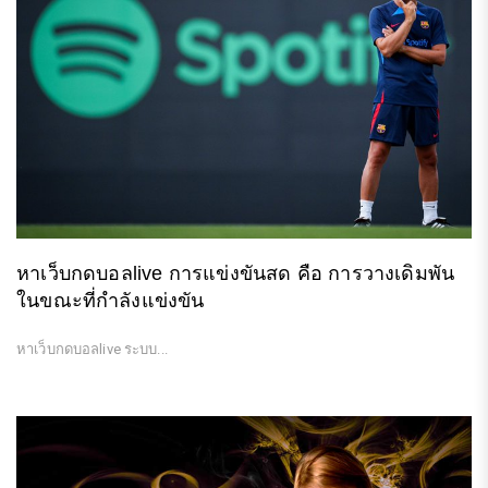
หาเว็บกดบอลlive การแข่งขันสด คือ การวางเดิมพัน
ในขณะที่กำลังแข่งขัน
หาเว็บกดบอลlive ระบบ...