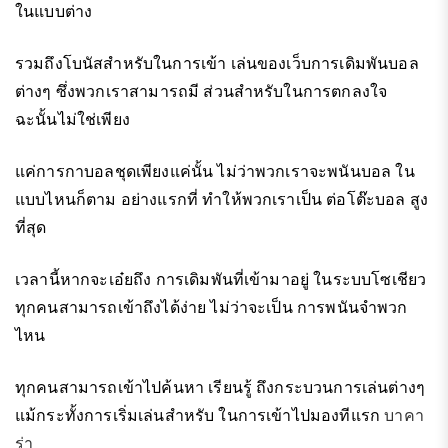
ในแบบต่าง
รวมถึงโบนัสสำหรับในการเข้า เล่นของเว็บการเดิมพันบอล
ต่างๆ ซึ่งพวกเราสามารถมี ส่วนสำหรับในการตกลงใจ
ฉะนั้นไม่ใช่เพียง
แค่การกาบอลชุดเพียงแค่นั้น ไม่ว่าพวกเราจะพนันบอล ใน
แบบไหนก็ตาม อย่างแรกที่ ทำให้พวกเราเป็น ต่อโต๊ะบอล สูง
ที่สุด
เวลานี้หากจะเอ๋ยถึง การเดิมพันที่เข้ามาอยู่ ในระบบโซเชียว
ทุกคนสามารถเข้าถึงได้ง่าย ไม่ว่าจะเป็น การพนันจำพวก
ไหน
ทุกคนสามารถเข้าไปค้นหา เรียนรู้ ถึงกระบวนการเล่นต่างๆ
แม้กระทั้งการเริ่มเล่นสำหรับ ในการเข้าไปมองทีแรก
บาคา
ร่า