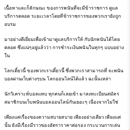
เนื้อหาและก็ลักษณะ ของการพนันที่จะมีข้าราชการ ดูแล
บริการตลอด ระยะเวลาโดยที่ข้าราชการของพวกเรายังถูก
อบรม
มาอย่างดีเยี่ยมเพื่อเข้ามาดูแลบริการให้ กับนักพนันได้โดย
ตลอด ซึ่งแน่ๆอยู่แล้วว่า การชำระเงินพนันในทุกๆ แบบอย่าง
ใน
โลกเดี๋ยวนี้ ของพวกเราเดี๋ยวนี้ ซึ่งพวกเราสามารถที่ จะพนัน
บอลผ่านเว็บต่างๆบน โลกออนไลน์ได้แล้ว ฉะนั้นเหล่า
นักวิเคราะห์บอลแทบ ทุกคนก็เลยเข้า มาลงทะเบียนสมัคร
สมาชิกบนเว็บพนันบอลออนไลน์กันเยอะๆ เนื่องจากไม่ใช่
เพียงแค่เรื่องของความสบายสบาย เพียงอย่างเดียว เพียงแค่
นั้น ยังมีเรื่องมีราวของอัตราราคาต่อรอง กระบวนการเล่น