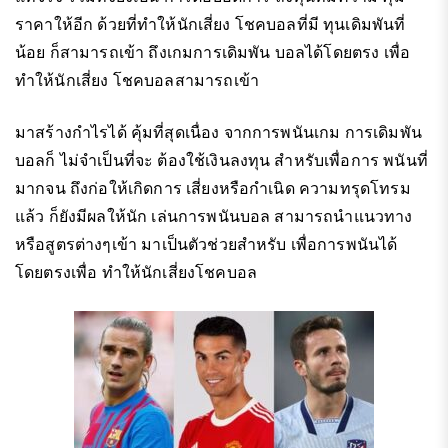
ราคาให้อีก ด้วยที่ทำให้นักเสี่ยง โชคบอลที่มี ทุนเดิมพันที่
น้อย ก็สามารถเข้า ถึงเกมการเดิมพัน บอลได้โดยตรง เพื่อ
ทำให้นักเสี่ยง โชคบอลสามารถเข้า
มาสร้างกำไรได้ คุ้มที่สุดเนื่อง จากการพนันเกม การเดิมพัน
บอลก็ ไม่จำเป็นที่จะ ต้องใช้เงินลงทุน สำหรับเพื่อการ พนันที่
มากจน ถึงก่อให้เกิดการ เสี่ยงหรือกำเนิด ความทรุดโทรม
แล้ว ก็ยังมีผลให้นัก เล่นการพนันบอล สามารถนำแนวทาง
หรือสูตรต่างๆเข้า มาเป็นตัวช่วยสำหรับ เพื่อการพนันได้
โดยตรงเพื่อ ทำให้นักเสี่ยงโชคบอล