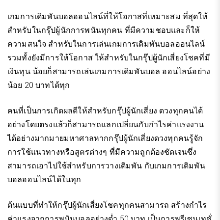
เกมการเดิมพันบอลออนไลน์ที่ให้โอกาสที่เหมาะสม ที่สุดให้
สำหรับในกรุ๊ปผู้นักการพนันทุกคน ที่มีความชอบและก็ให้
ความสนใจ สำหรับในการเล่นเกมการเดิมพันบอลออนไลน์
รวมทั้งยังมีการให้โอกาส ให้สำหรับในกรุ๊ปผู้นักเสี่ยงโชคที่มี
เงินทุน น้อยก็สามารถเล่นเกมการเดิมพันบอล ออนไลน์อย่าง
น้อย 20 บาทได้ทุก
คนที่เป็นการเกิดผลดีให้สำหรับกรุ๊ปผู้นักเสี่ยง ดวงทุกคนได้
อย่างโดยตรงแล้วก็สามารถแลกเปลี่ยนกับกำไรค่าแรงงาน
ได้อย่างมากมายมหาศาลหากกรุ๊ปผู้นักเสี่ยงดวงทุกคนรู้จัก
การใช้แนวทางหรือสูตรต่างๆ ที่มีความถูกต้องชัดเจนซึ่ง
สามารถเอาไปใช้สำหรับการวางเดิมพัน กับเกมการเดิมพัน
บอลออนไลน์ได้ในทุก
ต้นแบบที่ทำให้กรุ๊ปผู้นักเสี่ยงโชคทุกคนสามารถ สร้างกำไร
ค่าแรงจากการพนันบอลอย่างต่ำ 50 บาท เป็นการพรีเซนเทชั่