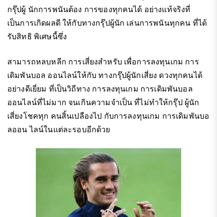
กรุ๊ปผู้ นักการพนันต้อง การของทุกคนได้ อย่างแท้จริงที่
เป็นการเกิดผลดี ให้กับทางกรุ๊ปผู้นัก เล่นการพนันทุกคน ที่ได้
รับสิทธิ พิเศษนี้ซึ่ง
สามารถหลบหลีก การเสี่ยงสำหรับ เพื่อการลงทุนเกม การ
เดิมพันบอล ออนไลน์ให้กับ ทางกรุ๊ปผู้นักเสี่ยง ดวงทุกคนได้
อย่างดีเยี่ยม ที่เป็นวิถีทาง การลงทุนเกม การเดิมพันบอล
ออนไลน์ที่ไม่มาก จนเกินความจำเป็น ที่ไม่ทำให้กรุ๊ป ผู้นัก
เสี่ยงโชคทุก คนสิ้นเปลืองไป กับการลงทุนเกม การเดิมพันบอ
ลออน ไลน์ในแต่ละรอบอีกด้วย