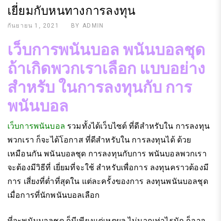
เยี่ยมกับหนทางการลงทุน
กันยายน 1, 2021
BY
ADMIN
เว็บการพนันบอล พนันบอลชุด
ถ้าเกิดพวกเราเลือก แบบอย่าง
สำหรับ ในการลงทุนกับ การ
พนันบอล
เว็บการพนันบอล
รวมทั้งได้เว็บไซต์ ที่ดีสำหรับใน การลงทุน
พวกเรา ก็จะได้โอกาส ที่ดีสำหรับใน การลงทุนได้ ด้วย
เหมือนกัน พนันบอลชุด การลงทุนกับการ พนันบอลพวกเรา
จะต้องมีวิธีที่ เยี่ยมที่จะใช้ สำหรับเพื่อการ ลงทุนคราวต้องมี
การ เสี่ยงที่ต่ำที่สุดใน แต่ละครั้งของการ ลงทุนพนันบอลชุด
เมื่อการที่นักพนันบอลเลือก
ที่จะพนันบอลชุด ก็มีเพียงแต่เหตุผล ไม่มากเท่าไรนัก ก็อาจ