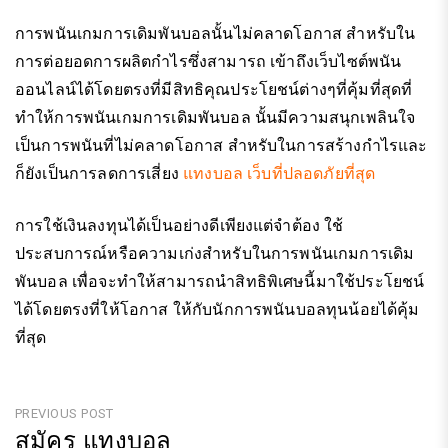
การพนันเกมการเดิมพันบอลนั้นไม่คลาดโอกาส สำหรับใน
การต่อยอดการผลิตกำไรซึ่งสามารถ เข้าถึงเว็บไซต์พนัน
ออนไลน์ได้โดยตรงที่มีสิทธิคุณประโยชน์ต่างๆที่คุ้มที่สุดที่
ทำให้การพนันเกมการเดิมพันบอล นั้นมีความสนุกเพลินใจ
เป็นการพนันที่ไม่คลาดโอกาส สำหรับในการสร้างกำไรและ
ก็ยังเป็นการลดการเสี่ยง
แทงบอล เว็บที่ปลอดภัยที่สุด
การใช้เงินลงทุนได้เป็นอย่างดีเพียงแต่จำต้อง ใช้
ประสบการณ์หรือความเก่งสำหรับในการพนันเกมการเดิม
พันบอล เพื่อจะทำให้สามารถนำสิทธิพิเศษนี้มาใช้ประโยชน์
ได้โดยตรงที่ให้โอกาส ให้กับนักการพนันบอลทุนน้อยได้คุ้ม
ที่สุด
เมนู
PREVIOUS POST
สมัคร แทงบอล