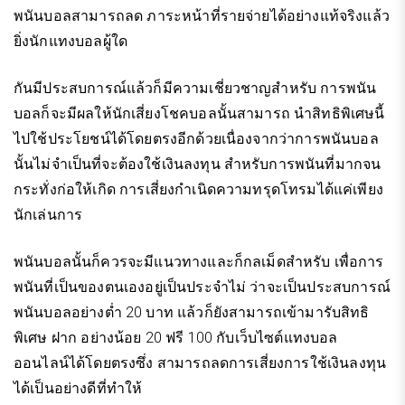
พนันบอลสามารถลด ภาระหน้าที่รายจ่ายได้อย่างแท้จริงแล้ว
ยิ่งนักแทงบอลผู้ใด
กันมีประสบการณ์แล้วก็มีความเชี่ยวชาญสำหรับ การพนัน
บอลก็จะมีผลให้นักเสี่ยงโชคบอลนั้นสามารถ นำสิทธิพิเศษนี้
ไปใช้ประโยชน์ได้โดยตรงอีกด้วยเนื่องจากว่าการพนันบอล
นั้นไม่จำเป็นที่จะต้องใช้เงินลงทุน สำหรับการพนันที่มากจน
กระทั่งก่อให้เกิด การเสี่ยงกำเนิดความทรุดโทรมได้แค่เพียง
นักเล่นการ
พนันบอลนั้นก็ควรจะมีแนวทางและก็กลเม็ดสำหรับ เพื่อการ
พนันที่เป็นของตนเองอยู่เป็นประจำไม่ ว่าจะเป็นประสบการณ์
พนันบอลอย่างต่ำ 20 บาท แล้วก็ยังสามารถเข้ามารับสิทธิ
พิเศษ ฝาก อย่างน้อย 20 ฟรี 100 กับเว็บไซต์แทงบอล
ออนไลน์ได้โดยตรงซึ่ง สามารถลดการเสี่ยงการใช้เงินลงทุน
ได้เป็นอย่างดีที่ทำให้