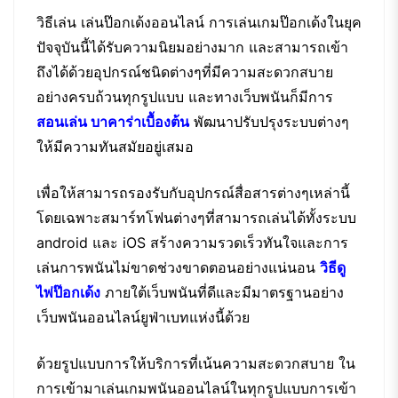
วิธีเล่น เล่นป๊อกเด้งออนไลน์ การเล่นเกมป๊อกเด้งในยุค
ปัจจุบันนี้ได้รับความนิยมอย่างมาก และสามารถเข้า
ถึงได้ด้วยอุปกรณ์ชนิดต่างๆที่มีความสะดวกสบาย
อย่างครบถ้วนทุกรูปแบบ และทางเว็บพนันก็มีการ
สอนเล่น บาคาร่าเบื้องต้น
พัฒนาปรับปรุงระบบต่างๆ
ให้มีความทันสมัยอยู่เสมอ
เพื่อให้สามารถรองรับกับอุปกรณ์สื่อสารต่างๆเหล่านี้
โดยเฉพาะสมาร์ทโฟนต่างๆที่สามารถเล่นได้ทั้งระบบ
android และ iOS สร้างความรวดเร็วทันใจและการ
เล่นการพนันไม่ขาดช่วงขาดตอนอย่างแน่นอน
วิธีดู
ไพ่ป๊อกเด้ง
ภายใต้เว็บพนันที่ดีและมีมาตรฐานอย่าง
เว็บพนันออนไลน์ยูฟ่าเบทแห่งนี้ด้วย
ด้วยรูปแบบการให้บริการที่เน้นความสะดวกสบาย ใน
การเข้ามาเล่นเกมพนันออนไลน์ในทุกรูปแบบการเข้า