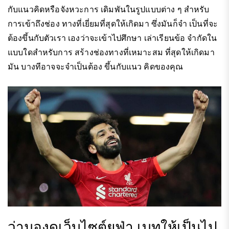
กับแนวคิดหรือจังหวะการ เดิมพันในรูปแบบต่าง ๆ สำหรับ
การเข้าถึงช่อง ทางที่เยี่ยมที่สุดให้เกิดมา ซึ่งมันก็จำ เป็นที่จะ
ต้องขึ้นกับตัวเรา เองว่าจะเข้าไปศึกษา เล่าเรียนข้อ จำกัดใน
แบบใดสำหรับการ สร้างช่องทางที่เหมาะสม ที่สุดให้เกิดมา
มัน บางทีอาจจะจำเป็นต้อง ขึ้นกับแนว คิดของคุณ
ว่ามองดูเว็บไซต์ยูฟ่า เบทให้เป็นไป