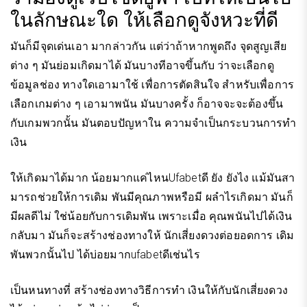
ในลักษณะใด ให้เลือกดูจังหวะที่ดี
มันก็มีจุดเด่นเอา มากล่าวกัน แต่ว่าถ้าหากพูดถึง จุดสูญเสีย
ต่าง ๆ มันย่อมเกิดมาได้ มันบางทีอาจขึ้นกับ ว่าจะเลือกดู
ข้อมูลช่อง ทางใดเอามาใช้ เพื่อการตัดสินใจ สำหรับเพื่อการ
เลือกเกมต่าง ๆ เอามาพนัน มันบางครั้ง ก็อาจจะจะต้องขึ้น
กับเกมพวกนั้น มันตอบปัญหาใน ความจำเป็นกระบวนการทำ
เงิน
ให้เกิดมาได้มาก น้อยมากแค่ไหนUfabetดี ยัง ยังไง แม้มันสา
มารถช่วยให้การเดิม พันมีคุณภาพหรือมี ผลำไรเกิดมา มันก็
มีผลดีไม่ ใช่น้อยกับการเดิมพัน เพราะเมื่อ คุณพนันไปได้เงิน
กลับมา มันก็จะสร้างช่องทางให้ นักเสี่ยงดวงต่อยอดการ เดิม
พันพวกนั้นไป ได้บ่อยมากufabetดีเช่นไร
เป็นหนทางที่ สร้างช่องทางวิธีการทำ เงินให้กับนักเสี่ยงดวง