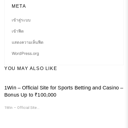
META
เข้าสู่ระบบ
เข้าฟีด
แสดงความเห็นฟีด
WordPress.org
YOU MAY ALSO LIKE
1Win – Official Site for Sports Betting and Casino –
Bonus Up to ₹100,000
1Win – Official Site...