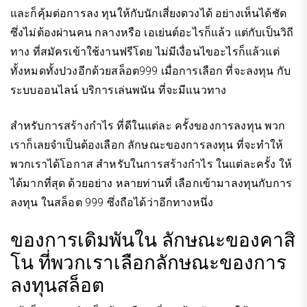
และก็คุ้มต่อการลง ทุนให้กับนักเสี่ยงดวงได้ อย่างเห็นได้ชัด
ซึ่งไม่ต้องผ่านคน กลางหรือ เอเย่นต์อะไรก็แล้ว แต่กับเป็นวิถี
ทาง ที่สมัครเข้าใช้งานฟรีโดย ไม่มีเงื่อนไขอะไรก็แล้วแต่
ทั้งหมดทั้งปวงอีกด้วยสล็อต999 เมื่อการเลือก ที่จะลงทุน กับ
ระบบออนไลน์ บริการเล่นพนัน ที่จะมีแนวทาง
สำหรับการสร้างกำไร ที่ดีในแต่ละ ครั้งของการลงทุน พวก
เราก็เลยจำเป็นต้องเลือก ลักษณะของการลงทุน ที่จะทำให้
พวกเราได้โอกาส สำหรับในการสร้างกำไร ในแต่ละครั้ง ให้
ได้มากที่สุด ด้วยอย่าง หลายท่านที่ เลือกเข้ามาลงทุนกับการ
ลงทุน ในสล็อต 999 ซึ่งถือได้ว่าอีกทางหนึ่ง
ของการเดิมพันใน ลักษณะของคาสิ
โน ที่พวกเราเลือกลักษณะของการ
ลงทุนสล็อต