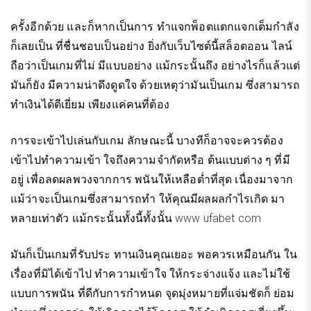
ครั้งอีกด้วย และก็หากเป็นการ ทำแจกพ็อตแตกแจกเต็มกำลัง
ก็เลยเป็น ที่ชื่นชอบเป็นอย่าง ยิ่งกับเว็บไซต์นี้สล็อตออน ไลน์
ถือว่าเป็นเกมที่ไม่ มีแบบอย่าง แม้กระนั้นถึง อย่างไรก็แล้วแต่
มันก็ยัง มีความน่าดึงดูดใจ ด้วยเหตุว่ามันเป็นเกม ซึ่งสามารถ
ทำเงินได้ดีเยี่ยม เพียงแค่คนที่ต้อง
การจะเข้าไปเล่นกับเกม ลักษณะนี้ บางทีก็อาจจะควรต้อง
เข้าไปทำความเข้า ใจถึงความจำกัดหรือ ต้นแบบต่าง ๆ ที่มี
อยู่ เพื่อลดผลพวงจากการ พนันให้เหลือต่ำที่สุด เนื่องมาจาก
แม้ว่าจะเป็นเกมซึ่งสามารถทำ ให้คุณมีผลผลกำไรเกิด มา
หลายเท่าตัว แม้กระนั้นทั้งนี้ทั้งนั้น
www ufabet com
มันก็เป็นเกมที่รับประ ทานเงินคุณเยอะ พอควรเหมือนกัน ใน
เรื่องที่มิได้เข้าไป ทำความเข้าใจ ให้กระจ่างแจ้ง และไม่ใช้
แบบการพนัน ที่ดีกับการกำหนด จุดมุ่งหมายที่แจ่มชัดก็ ย่อม