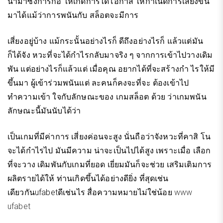
นำมาซึ่งการก่อ ให้เกิดการได้โอกาส ให้กำเนิดการเสี่ยงขึ้น
มาได้แม้ว่าการพนันกับ สล็อตจะมีการ
เสี่ยงอยู่บ้าง แม้กระนั้นอย่างไรก็ ดีถึงอย่างไรก็ แล้วแต่มัน
ก็ได้จัง หวะที่จะได้กำไรกลับมาจริง ๆ จากการเข้าไปวางเดิม
พัน แต่อย่างไรก็แล้วแต่ เมื่อคุณ อยากได้ที่จะสร้างกำ ไรให้มี
ขึ้นมา ผู้เข้าร่วมพนันแต่ ละคนก็คงจะที่จะ ต้องเข้าไป
ทำความเข้า ใจกับลักษณะของ เกมสล็อต ด้วย ว่าเกมพนัน
ลักษณะนี้มันนับได้ว่า
เป็นเกมที่มีค่าการ เสี่ยงค่อนจะสูง นั่นถือว่าจังหวะที่คาสิ โน
จะได้กำไรไป มันมีความ น่าจะเป็นไปได้สูง เพราะเมื่อ เลือก
ที่จะวาง เดิมพันกับเกมที่ยอด เยี่ยมมันก็จะช่วย เสริมเติมการ
ผลิตรายได้ให้ ท่านเกิดขึ้นได้อย่างดียิ่ง ที่สุดเช่น
เดียวกันufabetดีเช่นไร สื่อความหมายไม่ใช่น้อย
www
ufabet