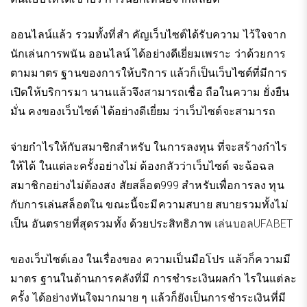
ออนไลน์แล้ว รวมทั้งที่สำ คัญเว็บไซต์ได้รับความ ไว้ใจจาก
นักเล่นการพนัน ออนไลน์ ได้อย่างดีเยี่ยมเพราะ ว่าด้วยการ
ตามมาตร ฐานของการให้บริการ แล้วก็เป็นเว็บไซต์ที่มีการ
เปิดให้บริการมา นานแล้วจึงสามารถเชื่อ ถือในความ ยั่งยืน
มั่น คงของเว็บไซต์ ได้อย่างดีเยี่ยม ว่าเว็บไซต์จะสามารถ
จ่ายกำไรให้กับสมาชิกสำหรับ ในการลงทุน ที่จะสร้างกำไร
ให้ได้ ในแต่ละครั้งอย่างไม่ ต้องกลัวว่าเว็บไซต์ จะฉ้อฉล
สมาชิกอย่างไม่ต้องสง สัยสล็อต999 สำหรับเพื่อการลง ทุน
กับการเล่นสล็อตใน ขณะนี้จะมีความสบาย สบายรวมทั้งไม่
เป็น อันตรายที่สุดรวมทั้ง ด้วยประสิทธิภาพ
เล่นบอลUFABET
ของเว็บไซต์เอง ในเรื่องของ ความเป็นมือโปร แล้วก็ความมี
มาตร ฐานในด้านการคลังที่มี การชำระเงินผลกำ ไรในแต่ละ
ครั้ง ได้อย่างทันใจมากมาย ๆ แล้วก็ยังเป็นการชำระเงินที่มี