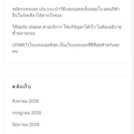
สมัครแทงบอล ufa แนะนำวิธีแทงบอลสเต็ปคอมโบ ผสมกีฬา
อื่นในบิลเดียวได้ตามใจชอบ
วิธีคุยกับ ufabet ฝ่ายบริการ ให้แก้ปัญหาได้เร็ว ไม่ต้องอธิบาย
ซ้ำหลายรอบ
UFABETเว็บแทงบอลดีสุด เป็นเว็บแทงบอลที่ดีที่สุดสำหรับทุก
คน
คลังเก็บ
สิงหาคม 2026
กรกฎาคม 2026
มิถุนายน 2026