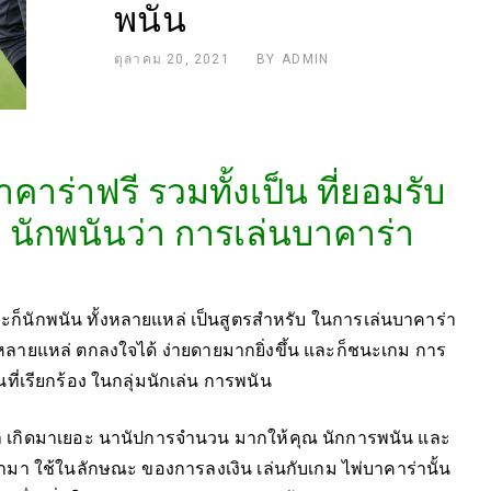
พนัน
ตุลาคม 20, 2021
BY
ADMIN
าร่าฟรี รวมทั้งเป็น ที่ยอมรับ
้ง นักพนันว่า การเล่นบาคาร่า
ะก็นักพนัน ทั้งหลายแหล่ เป็นสูตรสำหรับ ในการเล่นบาคาร่า
ั้งหลายแหล่ ตกลงใจได้ ง่ายดายมากยิ่งขึ้น และก็ชนะเกม การ
นที่เรียกร้อง ในกลุ่มนักเล่น การพนัน
ร่า เกิดมาเยอะ นานัปการจำนวน มากให้คุณ นักการพนัน และ
เอามา ใช้ในลักษณะ ของการลงเงิน เล่นกับเกม ไพ่บาคาร่านั้น