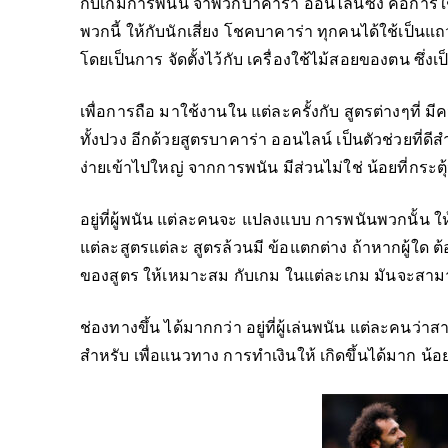
กับเกมการพนัน จำพวกบาคาร่า ออนไลน์ซึ่ง คือการใช้เ
พวกนี้ ให้กับนักเสี่ยง โชคบาคาร่า ทุกคนได้ใช้เป็น
โดยเป็นการ จัดตั้งไว้กับ เครื่องใช้ไม้สอยของตน ซึ
เพื่อการถือ มาใช้งานใน แต่ละครั้งกับ สูตรต่างๆที่ ม
ทั้งปวง อีกด้วยสูตรบาคาร่า ออนไลน์ เป็นตัวช่วยที่ดีส
ง่ายเข้าไปใหญ่ จากการพนัน มีส่วนไม่ใช่ น้อยที่กระต
อยู่ที่ผู้พนัน แต่ละคนจะ แปลงแบบ การพนันพวกนั้น 
แต่ละสูตรแต่ละ สูตรล้วนมี ข้อแตกต่าง ถ้าหากผู้ใด ต
ของสูตร ให้เหมาะสม กับเกม ในแต่ละเกม มันจะสามา
ช่องทางขึ้น ได้มากกว่า อยู่ที่ผู้เล่นพนัน แต่ละคนว่
สำหรับ เพื่อแนวทาง การทำเงินให้ เกิดขึ้นได้มาก 