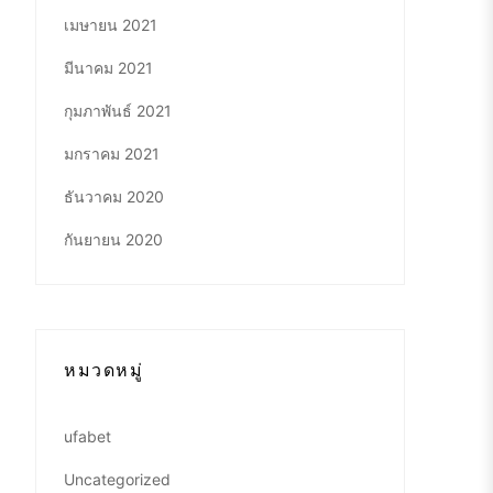
เมษายน 2021
มีนาคม 2021
กุมภาพันธ์ 2021
มกราคม 2021
ธันวาคม 2020
กันยายน 2020
หมวดหมู่
t
t
ufabet
Uncategorized