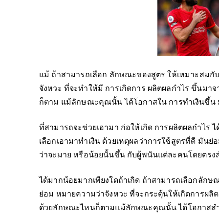
แม้ ถ้าสามารถเลือก ลักษณะของสูตร ให้เหมาะสมกับ
จังหวะ ที่จะทำให้มี การเกิดการ ผลิตผลกำไร ขึ้นมา
ก็ตาม แม้ลักษณะคุณนั้น ได้โอกาสใน การทำเงินขึ้น มา
ที่สามารถจะช่วยเอามา ก่อให้เกิด การผลิตผลกำไร ได
เลือกเอามาทำเงิน ด้วยเหตุผลว่าการใช้สูตรที่ดี มันย่
ว่าจะมาย หรือน้อยนั้นขึ้น กับผู้พนันแต่ละคนโดยตรงส
ได้มากน้อยมากเพียงใดถ้าเกิด ถ้าสามารถเลือกลักษ
ย่อม หมายความว่าจังหวะ ที่จะกระตุ้นให้เกิดการผล
ด้วยลักษณะไหนก็ตามแม้ลักษณะคุณนั้น ได้โอกาสสำ