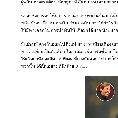
ผู้พนัน คงจะจะต้อง เลือกสูตรที่ มีคุณภาพ เอามาลงทุ
นำมาซึ่งการทำให้มี การกำเนิด การทำเงินขึ้น มาได้มาก
พนัน มันจะเป็น หนทางใน ส่วนของใน การได้กำไร ให้เ
ให้มีทางออกใน การทำเงินให้ เกิดมาได้มาก น้อยมาก
มันย่อมมี ต่างกันออกไป ถึงแม้ สามารถเทียบเคียง เอา
ทางที่เปลี่ยนเป็นตัวเลือก ให้กำเนิด วิธีทำเงินขึ้น มา
ให้เกิดมาซึ่ง จะมีความพิเศษ ที่ต่างกันออก ไปและก็ย
พวกนั้น ได้เป็นอย่าง ดีอีกด้วย
UFABET