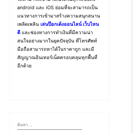
android และ iOS ย่อมที่จะสามารถเป็น
แนวทางการเข้ามาสร้างความสนุกสนาน
เพลิดเพลิน
เล่นป๊อกเด้งออนไลน์ เว็บไหน
ดี
และช่องทางการทำเงินที่มีความน่า
สนใจอย่างมากในยุคปัจจุบัน ที่โทรศัพท์
มือถือสามารถหาได้ในราคาถูก และมี
สัญญาณอินเทอร์เน็ตครอบคลุมทุกพื้นที่
อีกด้วย
ค้นหา
สำหรับ: