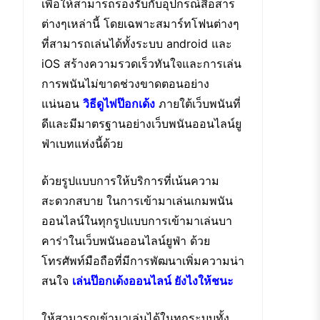
เพื่อให้สามารถรองรับกับอุปกรณ์สื่อสาร
ต่างๆเหล่านี้ โดยเฉพาะสมาร์ทโฟนต่างๆ
ที่สามารถเล่นได้ทั้งระบบ android และ
iOS สร้างความรวดเร็วทันใจและการเล่น
การพนันไม่ขาดช่วงขาดตอนอย่าง
แน่นอน
วิธีดูไพ่ป๊อกเด้ง
ภายใต้เว็บพนันที่
ดีและมีมาตรฐานอย่างเว็บพนันออนไลน์ยู
ฟ่าเบทแห่งนี้ด้วย
ด้วยรูปแบบการให้บริการที่เน้นความ
สะดวกสบาย ในการเข้ามาเล่นเกมพนัน
ออนไลน์ในทุกรูปแบบการเข้ามาเล่นบา
คาร่าในเว็บพนันออนไลน์ยูฟ่า ด้วย
โทรศัพท์มือถือที่มีการพัฒนาเพิ่มความน่า
สนใจ
เล่นป๊อกเด้งออนไลน์ ยังไงให้ชนะ
ให้สามารถเข้ามาเล่นได้ในทุกระบบทั้ง