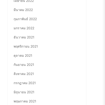
เมษายน 2022
มีนาคม 2022
กุมภาพันธ์ 2022
มกราคม 2022
ธันวาคม 2021
พฤศจิกายน 2021
ตุลาคม 2021
กันยายน 2021
สิงหาคม 2021
กรกฎาคม 2021
มิถุนายน 2021
พฤษภาคม 2021