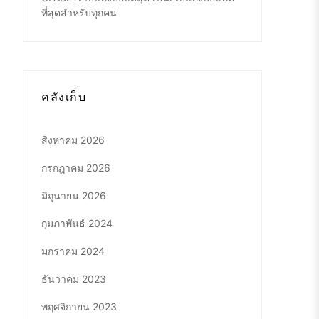
ที่สุดสำหรับทุกคน
คลังเก็บ
สิงหาคม 2026
กรกฎาคม 2026
มิถุนายน 2026
กุมภาพันธ์ 2024
มกราคม 2024
ธันวาคม 2023
พฤศจิกายน 2023