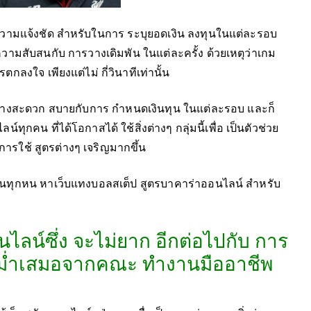
ความแจ้งชัด สำหรับในการ ระบุยอดเงิน ลงทุนในแต่ละรอบ
วามสับสนกับ การวางเดิมพัน ในแต่ละครั้ง ด้วยเหตุว่าเกม
ลงใจ เพียงแต่ไม่ กี่วินาทีเท่านั้น
 อย่างสะดวก สบายกับการ กำหนดเงินทุน ในแต่ละรอบ และก็
ทุกคน ที่ได้โอกาสได้ ใช้สิ่งต่างๆ กลุ่มนี้เพื่อ เป็นตัวช่วย
การใช้ สูตรต่างๆ เจริญมากขึ้น
ินทุกหน หาเว็บแทงบอลสเต็ป สูตรบาคาร่าออนไลน์ สำหรับ
ไลน์ซึ่ง จะไม่ยาก อีกต่อไปกับ การ
ง สม่ำเสมอจากคณะ ทำงานมืออาชีพ