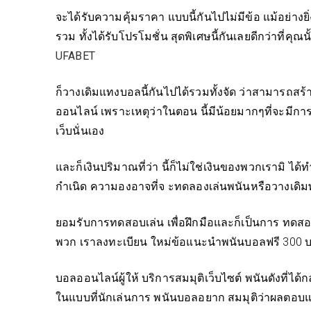
จะได้รับความคุ้มราคา แบบนี้กันไปไม่มีข้อ แม้อย่างยิ่
รวม ทั้งได้รับโปรโมชั่น สุดพิเศษนี้กันเลยดีกว่าที่ค
UFABET
ก็วางเดิมแทงบอลนี้กันไปได้รวมทั้งจัด ว่าสามารถ
ออนไลน์ เพราะเหตุว่าในตอน นี้มีน้อยมากๆที่จะมีกา
เว็บนั่นเอง
และก็เงินปริมาณที่ว่า นี้ก็ไม่ใช่เงินของพวกเรามิ ได้
กำเนิด ความองอาจที่จ ะทดลองเล่นพนันหรือวางเดิมพั
ยอมรับการทดสอบเล่น เพื่อฝึกมือและก็เป็นการ ทดสอ
พวก เราลงทะเบียน ใหม่ข้อแนะนำพนันบอลฟรี 300 บา
บอลออนไลน์ผู้ให้ บริการสมมุติเว็บไซต์ พนันดังที่ไ
ในแบบที่นักเล่นการ พนันบอลอยาก สมมุติว่าผลตอบแทน