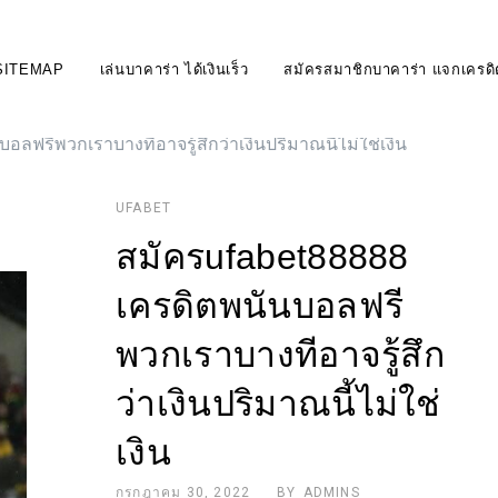
SITEMAP
เล่นบาคาร่า ได้เงินเร็ว
สมัครสมาชิกบาคาร่า แจกเครดิ
ลฟรีพวกเราบางทีอาจรู้สึกว่าเงินปริมาณนี้ไม่ใช่เงิน
UFABET
สมัครufabet88888
เครดิตพนันบอลฟรี
พวกเราบางทีอาจรู้สึก
ว่าเงินปริมาณนี้ไม่ใช่
เงิน
กรกฎาคม 30, 2022
BY
ADMINS