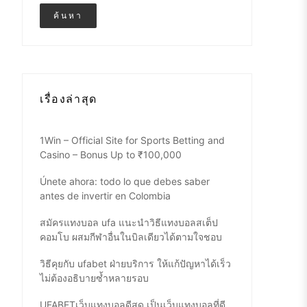
เรื่องล่าสุด
1Win – Official Site for Sports Betting and
Casino – Bonus Up to ₹100,000
Únete ahora: todo lo que debes saber
antes de invertir en Colombia
สมัครแทงบอล ufa แนะนำวิธีแทงบอลสเต็ป
คอมโบ ผสมกีฬาอื่นในบิลเดียวได้ตามใจชอบ
วิธีคุยกับ ufabet ฝ่ายบริการ ให้แก้ปัญหาได้เร็ว
ไม่ต้องอธิบายซ้ำหลายรอบ
UFABETเว็บแทงบอลดีสุด เป็นเว็บแทงบอลที่ดี