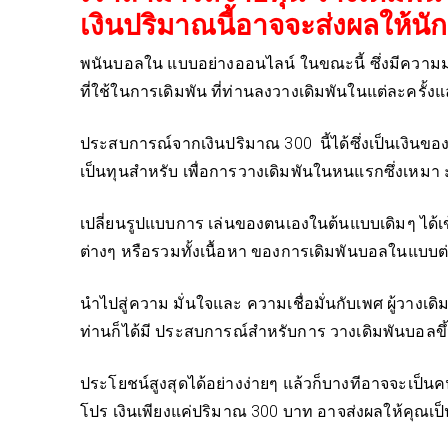
เงินปริมาณนี้อาจจะส่งผลให้
พนันบอลใน แบบอย่างออนไลน์ ในขณะนี้ ซึ่งมีความมา
ที่ใช้ในการเดิมพัน ที่ท่านลงวางเดิมพันในแต่ละครั้งแ
ประสบการณ์จากเงินปริมาณ 300 นี้ได้ซึ่งเป็นเงินของท
เป็นทุนสำหรับ เพื่อการวางเดิมพันในหนแรกซึ่งเหมา ะ
เปลี่ยนรูปแบบการ เล่นของตนเองในต้นแบบเดิมๆ ได้
ต่างๆ หรือรวมทั้งเนื้อหา ของการเดิมพันบอลในแบบต่า
นำไปสู่ความ มั่นใจและ ความเชื่อมั่นกับเพศ ผู้วางเดิม
ท่านก็ได้มี ประสบการณ์สำหรับการ วางเดิมพันบอลขึ้
ประโยชน์สูงสุดได้อย่างง่ายๆ แล้วก็บางทีอาจจะเป็นคน 
โปร เงินเพียงแค่ปริมาณ 300 บาท อาจส่งผลให้คุณเป็นคนมั