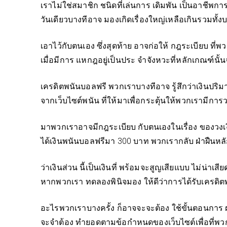
เราไม่ใช่สมาชิก ชนิดที่เล่นการ เดิมพัน เป็นอาชีพกา
วันเดียวบางทีอาจ มองเกิดเรื่องใหญ่เหลือเกินรวมทั
เอาไว้กับตนเอง ซึ่งสุดท้าย อาจก่อให้ กฎระเบียบ ที่
เมื่อมีการ แหกฎอยู่เป็นประ จำจังหวะที่หลักเกณฑ์นั้นจ
เครดิตพนันบอลฟรี พวกเราบางทีอาจ รู้สึกว่าเงินปริม
จากเว็บไซต์พนัน ที่ให้มาเพื่อกระตุ้นให้พวกเรามีการวาง เ
มาพวกเราอาจมีกฎระเบียบ กับตนเองในเรื่อง ของวงเงิ
ได้เงินพนันบอลฟรีมา 300 บาท พวกเรากลับ ฝ่าฝืนห
ว่าเงินส่วน นี้เป็นเงินที่ พร้อมจะสูญเสียแบบ ไม่น่าเ
หากพวกเรา ทดลองพินิจมอง ให้ดีว่าการได้รับเครดิ
อะไรพวกเราบางครั้ง ก็อาจจะจะต้อง ใช้ขั้นตอนการ ฝ
จะจำต้อง ทำยอดตามข้อกำหนดของเว็บไซต์เพื่อที่พวกเ