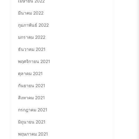
เมษายน 2022
มีนาคม 2022
กุมภาพันธ์ 2022
มกราคม 2022
ธันวาคม 2021
พฤศจิกายน 2021
ตุลาคม 2021
กันยายน 2021
สิงหาคม 2021
กรกฎาคม 2021
มิถุนายน 2021
พฤษภาคม 2021