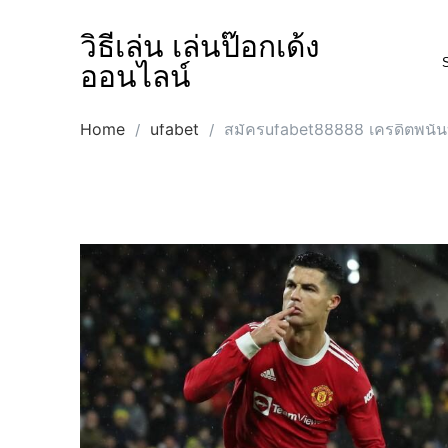
Skip
to
วิธีเล่น เล่นป๊อกเด้ง
content
ออนไลน์
Home
ufabet
สมัครufabet88888 เครดิตพนันบอ