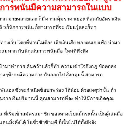
นักการพนันมีความสามารถในแบบ
ก มายหลายและ ก็มีความคุ้มราคาเยอะ ที่สุดกับอัตราเงิน
ล้ วก็นักการพนัน ก็สามารถที่จะ เรียนรู้และก็หา
างเว็บ โดยที่ท่านไม่ต้อง เสียเงินเสีย ทองตนเองเพื่อ นำมา
สมมาก กับนักเล่นการพนันมือ ใหม่ที่พึ่งพิง
เข้ามาทำการ ค้นคว้าแล้วก็ทำ ความเข้าใจถึงกฎ ข้อตกลง
งๆซึ่งจะมีความต่าง กันออกไป สิ่งกลุ่มนี้ สามารถ
พันเอง ซึ่งจะกำเนิดข้อบกพร่อง ได้น้อย ด้วยเหตุว่าขั้น ต่ำ
นจากเงินปริมาณนี้ คุณสามารถที่จะ ทำให้มีการเกิดคุณ
ที่เริ่มเข้าสมัครสมาชิก ของทางเว็บแม้กระนั้น เป็นผู้เล่นมือ
่งคั่งได้ ในชั่วช้าข้ามคื ก็เป็นไปได้ทั้งยังยัง