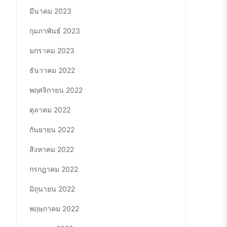
มีนาคม 2023
กุมภาพันธ์ 2023
มกราคม 2023
ธันวาคม 2022
พฤศจิกายน 2022
ตุลาคม 2022
กันยายน 2022
สิงหาคม 2022
กรกฎาคม 2022
มิถุนายน 2022
พฤษภาคม 2022