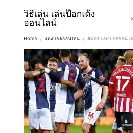
Skip
to
วิธีเล่น เล่นป๊อกเด้ง
content
ออนไลน์
Home
แทงบอลออนไลน์
สมัคร แทงบอลออนไลน์