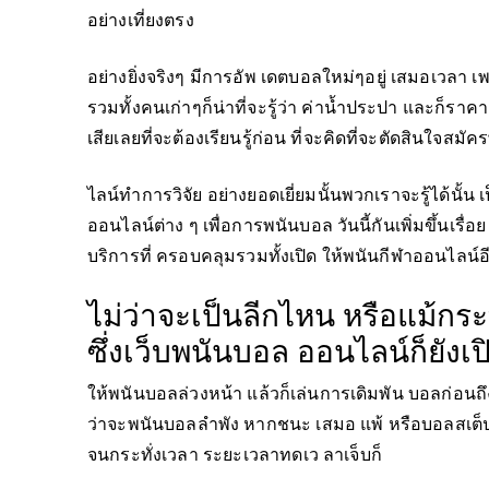
อย่างเที่ยงตรง
อย่างยิ่งจริงๆ มีการอัพ เดตบอลใหม่ๆอยู่ เสมอเวลา 
รวมทั้งคนเก่าๆก็น่าที่จะรู้ว่า ค่าน้ำประปา และก็ราค
เสียเลยที่จะต้องเรียนรู้ก่อน ที่จะคิดที่จะตัดสินใจ
ไลน์ทำการวิจัย อย่างยอดเยี่ยมนั้นพวกเราจะรู้ได้นั้น
ออนไลน์ต่าง ๆ เพื่อการพนันบอล วันนี้กันเพิ่มขึ้นเรื
บริการที่ ครอบคลุมรวมทั้งเปิด ให้พนันกีฬาออนไลน์อี
ไม่ว่าจะเป็นลีกไหน หรือแม้กระ
ซึ่งเว็บพนันบอล ออนไลน์ก็ยังเป
ให้พนันบอลล่วงหน้า แล้วก็เล่นการเดิมพัน บอลก่อนถึ
ว่าจะพนันบอลลำพัง หากชนะ เสมอ แพ้ หรือบอลสเต็
จนกระทั่งเวลา ระยะเวลาทดเว ลาเจ็บก็