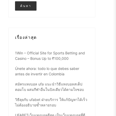
เรื่องล่าสุด
1Win – Official Site for Sports Betting and
Casino – Bonus Up to ₹100,000
Únete ahora: todo lo que debes saber
antes de invertir en Colombia
สมัครแทงบอล ufa แนะนำวิธีแทงบอลสเต็ป
คอมโบ ผสมกีฬาอื่นในบิลเดียวได้ตามใจชอบ
วิธีคุยกับ ufabet ฝ่ายบริการ ให้แก้ปัญหาได้เร็ว
ไม่ต้องอธิบายซ้ำหลายรอบ
UFABETเว็บแทงบอลดีสุด เป็นเว็บแทงบอลที่ดี