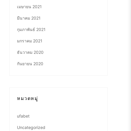
เมษายน 2021
มีนาคม 2021
กุมภาพันธ์ 2021
มกราคม 2021
ธันวาคม 2020
กันยายน 2020
หมวดหมู่
ufabet
Uncategorized