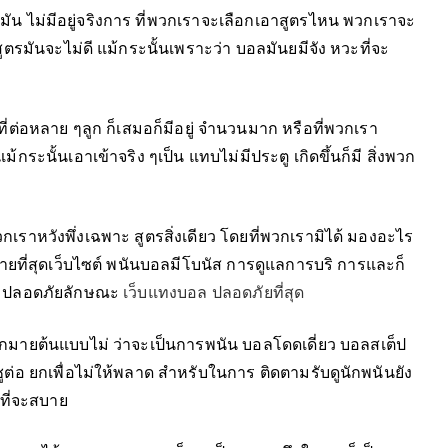
มัน ไม่มีอยู่จริงการ ที่พวกเราจะเลือกเอาสูตรไหน พวกเราจะ
ูตรมันจะไม่ดี แม้กระนั้นเพราะว่า บอลมันยมีจัง หวะที่จะ
 ที่ต่อหลาย ๆลูก ก็เสมอก็มีอยู่ จำนวนมาก หรือที่พวกเรา
ระนั้นเอาเข้าจริง ๆเป็น แทบไม่มีประตู เกิดขึ้นก็มี สิ่งพวก
เราหวังพึ่งเฉพาะ สูตรสิ่งเดียว โดยที่พวกเรามิได้ มองอะไร
ท้ายที่สุดเว็บไซต์ พนันบอลมีโบนัส การดูแลการบริ การและก็
าม ปลอดภัยลักษณะ
เว็บแทงบอล ปลอดภัยที่สุด
มายต้นแบบไม่ ว่าจะเป็นการพนัน บอลโดดเดี่ยว บอลสเต็ป
ชูต่อ ยกเพื่อไม่ให้พลาด สำหรับในการ ติดตามรับดูนักพนันยัง
ที่จะสบาย