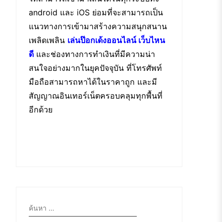
android และ iOS ย่อมที่จะสามารถเป็น
แนวทางการเข้ามาสร้างความสนุกสนาน
เพลิดเพลิน
เล่นป๊อกเด้งออนไลน์ เว็บไหน
ดี
และช่องทางการทำเงินที่มีความน่า
สนใจอย่างมากในยุคปัจจุบัน ที่โทรศัพท์
มือถือสามารถหาได้ในราคาถูก และมี
สัญญาณอินเทอร์เน็ตครอบคลุมทุกพื้นที่
อีกด้วย
ค้นหา
สำหรับ: