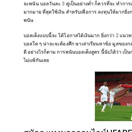
จะพนัน บอลวันละ 3 คู่เป็นอย่างต่ำ ก็ควรที่จะ ทำการเลื
มากมาย ที่สุดใช้เงิน สำหรับเพื่อการ ลงทุนให้มากยิ่ง
พนัน
บอลเต็งแบบนี้จะ ได้โอกาสได้เงินมาก ยิ่งกว่า 2 แนว
บอลใด ๆ น่าจะจะต้องศึก ษาเล่าเรียนหาข้อ มูลของกลุ่ม
ดี อย่างไรก็ตาม การพนันบอลเต็งสูตร นี้นับได้ว่า เป็
ไม่แพ้กันเลย