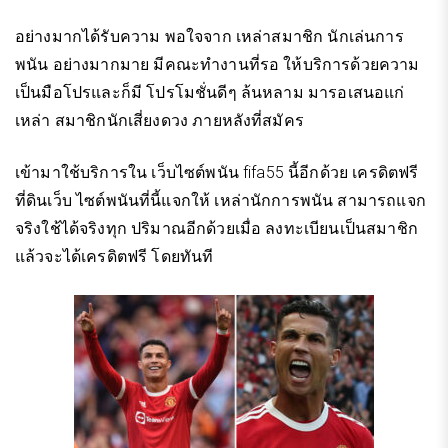
อย่างมากได้รับความ พอใจจาก เหล่าสมาชิก นักเล่นการ
พนัน อย่างมากมาย มีคณะทำงานที่รอ ให้บริการด้วยความ
เป็นมือโปรและก็มี โปรโมชั่นดีๆ ล้นหลาม มารอเสนอแก่
เหล่า สมาชิกนักเสี่ยงดวง ภายหลังที่สมัคร
เข้ามาใช้บริการใน เว็บไซต์พนัน fifa55 นี้อีกด้วย เครดิตฟรี
ที่ดินเว็บ ไซต์พนันที่นี้แจกให้ เหล่านักการพนัน สามารถแจก
จริงใช้ได้จริงทุก ปริมาณอีกด้วยเมื่อ ลงทะเบียนเป็นสมาชิก
แล้วจะได้เครดิตฟรี โดยทันที