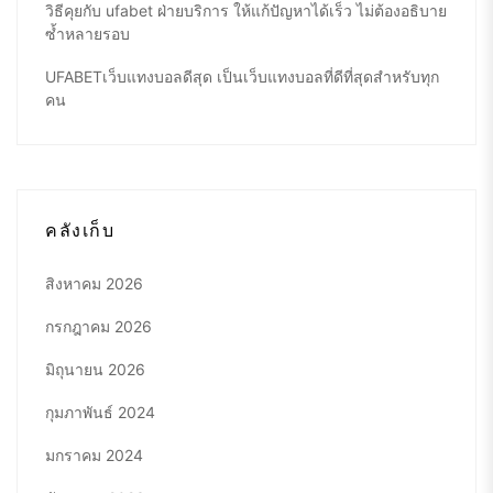
วิธีคุยกับ ufabet ฝ่ายบริการ ให้แก้ปัญหาได้เร็ว ไม่ต้องอธิบาย
ซ้ำหลายรอบ
UFABETเว็บแทงบอลดีสุด เป็นเว็บแทงบอลที่ดีที่สุดสำหรับทุก
คน
คลังเก็บ
สิงหาคม 2026
กรกฎาคม 2026
มิถุนายน 2026
กุมภาพันธ์ 2024
มกราคม 2024