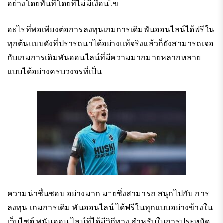
อย่างโดยทันทีโดยที่ไม่มีเงื่อนไข
อะไรที่พอเพียงต่อการลงทุนเกมการเดิมพันออนไลน์ได้ฟรีใน
ทุกต้นแบบดังที่ปรารถนาได้อย่างแท้จริงแล้วก็ยังสามารถเจอ
กับเกมการเดิมพันออนไลน์ที่มีความมากมายหลากหลาย
แบบได้อย่างครบวงจรที่เป็น
ความน่าชื่นชอบ อย่างมาก มายซึ่งสามารถ สนุกไปกับ การ
ลงทุน เกมการเดิม พันออนไลน์ ได้ฟรีในทุกแบบอย่างข้างใน
เว็บไซต์ พนันออน ไลน์ที่ได้มีวิถีทาง สำหรับในการประหยัด