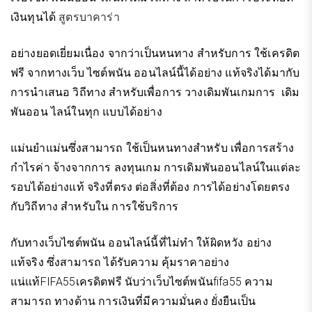
เงินทุนได้
สูตรบาคาร่า
อย่างยอดเยี่ยมเนื่อง จากว่าเป็นหนทาง สำหรับการ ใช้เครดิต
ฟรี จากทางเว็บ ไซต์พนัน ออนไลน์นี้ได้อย่าง แท้จริงได้มากับ
การนำเสนอ วิถีทาง สำหรับเพื่อการ วางเดิมพันเกมการ เดิม
พันออน ไลน์ในทุก แบบได้อย่าง
แม่นยำแม่นซึ่งสามารถ ใช้เป็นหนทางสำหรับ เพื่อการสร้าง
กำไรค่า จ้างจากการ ลงทุนเกม การเดิมพันออนไลน์ในแต่ละ
รอบได้อย่างแท้ จริงที่ตรง ต่อสิ่งที่ต้อง การได้อย่างโดยตรง
กับวิถีทาง สำหรับใน การใช้บริการ
กับทางเว็บไซต์พนัน ออนไลน์นี้ที่ไม่ทำ ให้ผิดหวัง อย่าง
แท้จริง ซึ่งสามารถ ได้รับความ คุ้มราคาอย่าง
แน่แท้FIFA55เครดิตฟรี นับว่าเว็บไซต์พนันfifa55 ความ
สามารถ ทางด้าน การเงินที่มีความมั่นคง ยั่งยืนเป็น