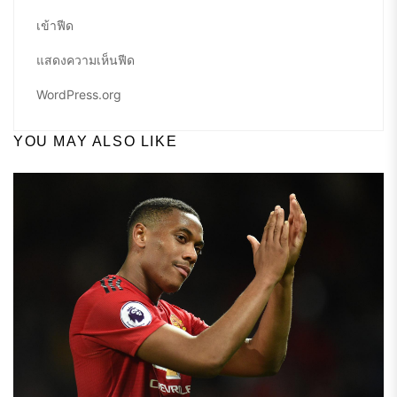
เข้าฟีด
แสดงความเห็นฟีด
WordPress.org
YOU MAY ALSO LIKE