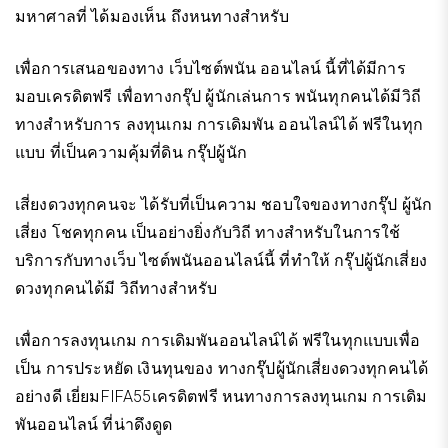
มหาศาลที่ ได้มองเห็น ถึงหนทางสำหรับ
เพื่อการเสนอของทาง เว็บไซต์พนัน ออนไลน์ นี้ที่ได้มีการ
มอบเครดิตฟรี เพื่อทางกรุ๊ป ผู้นักเล่นการ พนันทุกคนได้มีวิถี
ทางสำหรับการ ลงทุนเกม การเดิมพัน ออนไลน์ได้ ฟรีในทุก
แบบ ที่เป็นความคุ้มที่ดิน กรุ๊ปผู้นัก
เสี่ยงดวงทุกคนจะ ได้รับที่เป็นความ ชอบใจของทางกรุ๊ป ผู้นัก
เสี่ยง โชคทุกคน เป็นอย่างยิ่งกับวิถี ทางสำหรับในการใช้
บริการกับทางเว็บ ไซต์พนันออนไลน์นี้ ที่ทำให้ กรุ๊ปผู้นักเสี่ยง
ดวงทุกคนได้มี วิถีทางสำหรับ
เพื่อการลงทุนเกม การเดิมพันออนไลน์ได้ ฟรีในทุกแบบเพื่อ
เป็น การประหยัด เงินทุนของ ทางกรุ๊ปผู้นักเสี่ยงดวงทุกคนได้
อย่างดี เยี่ยมFIFA55เครดิตฟรี หนทางการลงทุนเกม การเดิม
พันออนไลน์ ที่น่าดึงดูด