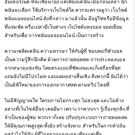
อินเทอร์เน็ต ที่จะเชื่อมโยง แค่เพียงแค่นั้น เมื่อก่อนเหล่า นัก
พนันจะเลือก ใช้บริการเว็บไซต์ใด ควรจะตรวจดูว่า เว็บไซต์
พนันบอลออนไลน์ ดังที่กล่าว มาแล้วนั้น มีอยู่ใช่หรือมีข้อมูล
ที่แจ่มชัด หรือเปล่ามีเว็บต่างๆ เว็บไซต์แทงบอล ยอดเยี่ยม
สำหรับเพื่อ การพนันบอลออนไลน์ เป็นการสร้าง
ความเพลิดเพลิน ความหรรษา ให้กับผู้ที่ ชอบพอกีฬาบอล
เป็นความรู้สึกนึกคิด ด้วยการถ่ายทอดสด การประลองบอล
จากสนามแข่งขัน โดยตรงแบบที่ชัดเจนและก็เสถียรที่สุด
แถมยังไม่มีโปรโมท แอบแฝงอย่างสิ้นเชิง สิ่งพวกนี้ นับได้ว่า
เป็นมิติใหม่ ของการออกอากาศสด ผ่านทวีป โดยที่
ไม่มีสัญญาณใด ใดรบกานไม่กระตุก ไม่สะดุด และไม่ค้าง
อย่างที่เว็บไซต์อื่นๆ เคยมีมา เพราะว่าพวกเรา รู้เรื่องทุกสิ่ง ที่
จำเป็นของผู้ชม พวกเราก็เลย ปรับปรุงระบบการถ่ายทอดสด
ให้มีคุณภาพสูงสุด ทั้งยัง สร้างจังหวะ สำหรับในการทำเงิน
ผลกำไรให้กับ ผู้ที่ไม่อยากมองบอล เพียงแค่เพื่อ