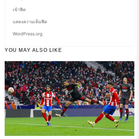
เข้าฟีด
แสดงความเห็นฟีด
WordPress.org
YOU MAY ALSO LIKE