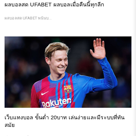
ผลบอลสด UFABET ผลบอลเมื่อคืนนี้ทุกลีก
ผลบอลสด UFABET พนันบ...
เว็บแทงบอล ขั้นต่ำ 20บาท เล่นง่ายและมีระบบที่ทัน
สมัย