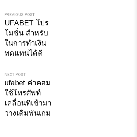
เมนู
PREVIOUS POST
UFABET โปร
นำทาง
โมชั่น สำหรับ
เรื่อง
ในการทำเงิน
ทดแทนได้ดี
Previous
Post
NEXT POST
ufabet ค่าคอม
ใช้โทรศัพท์
เคลื่อนที่เข้ามา
วางเดิมพันเกม
Next
Post