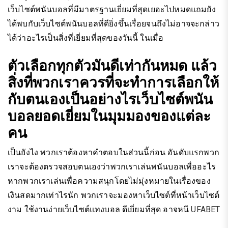
เว็บไซต์พนันบอลที่มีมาตรฐานเยี่ยมที่สุดเยอะไปหมดแถมยัง
ได้พบกับเว็บไซต์พนันบอลที่ดียิ่งขึ้นเรื่อยจนถึงไม่อาจจะกล่าว
ได้ว่าอะไรเป็นสิ่งที่เยี่ยมที่สุดของวันนี้ ในเมื่อ
ตัวเลือกทุกตัวมันดีเท่ากันหมด แล้ว
สิ่งที่พวกเราควรที่จะทำการเลือกให้
กับตนเองเป็นอย่างไรเว็บไซต์พนัน
บอลยอดเยี่ยมในมุมมองของแต่ละ
คน
เป็นยังไง พวกเราต้องหาคำตอบในส่วนนี้ก่อน อันดับแรกพวก
เราจะต้องตรวจสอบตนเองว่าพวกเราเล่นพนันบอลเพื่ออะไร
หากพวกเราเล่นเพื่อความสนุกโดยไม่มุ่งหมายในเรื่องของ
เงินสดมากเท่าไรนัก พวกเราจะมองหาเว็บไซต์ที่หน้าเว็บไซต์
งาม ใช้งานง่ายเว็บไซต์แทงบอล ดีเยี่ยมที่สุด อาจหนี
UFABET