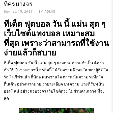
ที่ครบวงจร
มิถุนายน 15, 2021
BY
ADMIN
ทีเด็ด ฟุตบอล วัน นี้ แม่น สุด ๆ
เว็บไซต์แทงบอล เหมาะสม
ที่สุด เพราะว่าสามารถที่ใช้งาน
ง่ายแล้วก็สบาย
ทีเด็ด ฟุตบอล วัน นี้ แม่น สุด ๆ
ตรงตามความจำเป็น ต้องก
ทำให้ ในช่วงเวลานี้ ธุรกิจนี้ ได้รับความพึงพอใจ ของผู้ที่มีใจ
รัก ในกีฬาแล้ว ก็นักพนันหวานใจ การพนันความระทึกใจ
ตื่นเต้น อย่างมากมาย รายละเอียด บทความ และก็รับพนัน
ออนไลน์ อย่างครบวงจร เว็บไซต์ตรง ไม่ผ่านคนกลาง ที่จะ
ลด