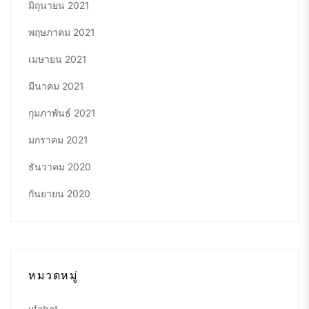
มิถุนายน 2021
พฤษภาคม 2021
เมษายน 2021
มีนาคม 2021
กุมภาพันธ์ 2021
มกราคม 2021
ธันวาคม 2020
กันยายน 2020
หมวดหมู่
ufabet