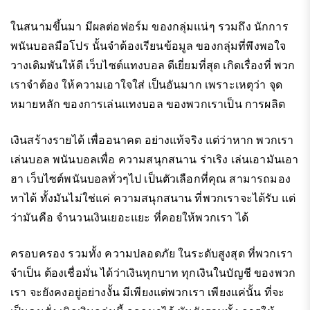
ในสนามขึ้นมา มีผลต่อฟอร์ม ของกลุ่มแน่ๆ รวมถึง นักการ
พนันบอลมือโปร นั้นจำต้องเรียนข้อมูล ของกลุ่มที่พึงพอใจ
วางเดิมพันให้ดี เว็บไซต์แทงบอล ดีเยี่ยมที่สุด เกิดเรื่องที่ พวก
เราจำต้อง ให้ความเอาใจใส่ เป็นอันมาก เพราะเหตุว่า จุด
หมายหลัก ของการเล่นแทงบอล ของพวกเราเป็น การผลิต
เงินสร้างรายได้ เพื่ออนาคต อย่างแท้จริง แต่ว่าหาก พวกเรา
เล่นบอล พนันบอลเพื่อ ความสนุกสนาน ร่าเริง เล่นเอามันเอา
ฮา เว็บไซต์พนันบอลทั่วๆไป เป็นตัวเลือกที่คุณ สามารถมอง
หาได้ ทั้งมันไม่ใช่แค่ ความสนุกสนาน ที่พวกเราจะได้รับ แต่
ว่ามันคือ จำนวนเงินเยอะแยะ ที่คอยให้พวกเรา ได้
ครอบครอง รวมทั้ง ความปลอดภัย ในระดับสูงสุด ที่พวกเรา
จำเป็น ต้องเชื่อมั่น ได้ว่าเงินทุกบาท ทุกเงินในบัญชี ของพวก
เรา จะยังคงอยู่อย่างงั้น มีเพียงแต่พวกเรา เพียงแค่นั้น ที่จะ