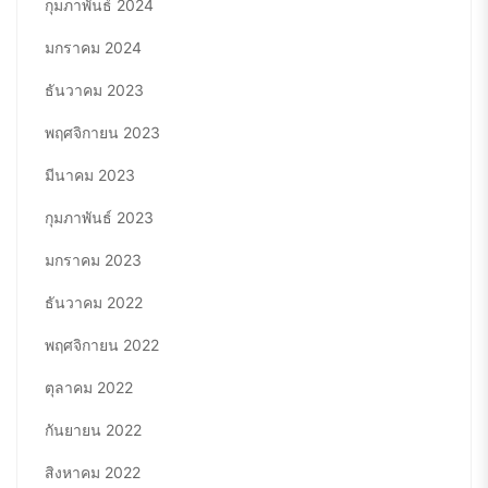
กุมภาพันธ์ 2024
มกราคม 2024
ธันวาคม 2023
พฤศจิกายน 2023
มีนาคม 2023
กุมภาพันธ์ 2023
มกราคม 2023
ธันวาคม 2022
พฤศจิกายน 2022
ตุลาคม 2022
กันยายน 2022
สิงหาคม 2022