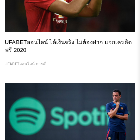
UFABETออนไลน์ ได้เงินจริง ไม่ต้องฝาก แจกเครดิต
ฟรี 2020
UFABETออนไลน์ การเลื...