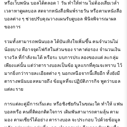
หรือเว็บพนัน บอลได้ตลอด 1 วัน ทำให้ท่าน ไม่ต้องเสียเวล่ำ
เวลาหาดูผลบอล สดจากหนังสือพิมพ์รายวัน หรือตามหนังสือ
บอลต่าง ๆ ช่วยปรับคุณวางแผนรับดูบอล พินิจพิจารณาผล
ของการ
รวมทั้งสามารถพนันบอล ได้บันเทิงใจเพิ่มขึ้น คนจำนวนไม่
น้อยบาง ทีอาจจุดโฟกัสในส่วนของ ราคาต่อรอง จำนวนเงิน
รางวัล ที่กำลังจะได้ หรือระ บบการประลองของแต่ ละกลุ่ม
เพียงแค่นั้น แต่ว่าตารางบอลเป็นข้อ มูลแรกที่คุณจะทราบ ไว้
มากยิ่งกว่ารายละเอียดต่าง ๆ นอกเหนือจากนี้เสียอีก ทั้งยังมี
ตารางพนันบอลหมายถึง ข้อมูลที่จะปฏิบัติภารกิจ พูดว่าบอล
แต่ละราย
การแต่ละคู่มีการเริ่มเตะ หรือชิงชัยกันในขณะใด ทำให้ แฟน
บอลหรือ คนที่ติดอกติดใจการ เดิมพันสามารถตามลุ้น ตาม
มอง ตามเชียร์ได้อย่าง ตารางบอล จะประกอบ ไปด้วยข้อมูล