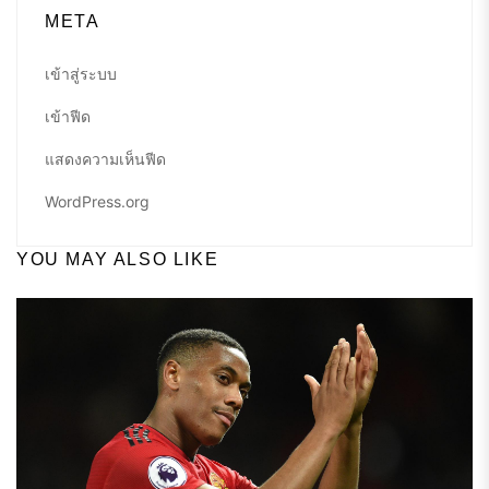
META
เข้าสู่ระบบ
เข้าฟีด
แสดงความเห็นฟีด
WordPress.org
YOU MAY ALSO LIKE