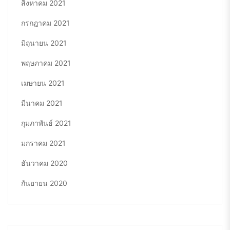
สิงหาคม 2021
กรกฎาคม 2021
มิถุนายน 2021
พฤษภาคม 2021
เมษายน 2021
มีนาคม 2021
กุมภาพันธ์ 2021
มกราคม 2021
ธันวาคม 2020
กันยายน 2020