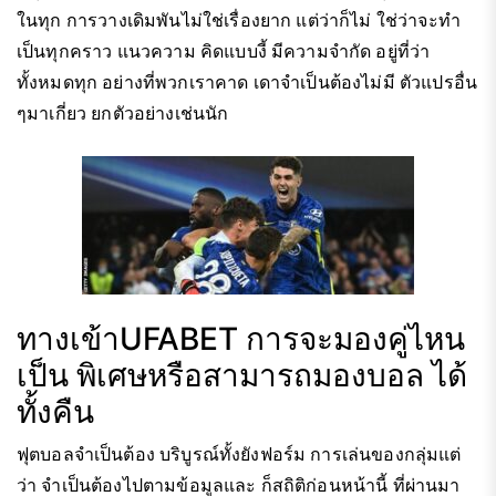
ในทุก การวางเดิมพันไม่ใช่เรื่องยาก แต่ว่าก็ไม่ ใช่ว่าจะทำ
เป็นทุกคราว แนวความ คิดแบบงี้ มีความจำกัด อยู่ที่ว่า
ทั้งหมดทุก อย่างที่พวกเราคาด เดาจำเป็นต้องไม่มี ตัวแปรอื่น
ๆมาเกี่ยว ยกตัวอย่างเช่นนัก
ทางเข้าUFABET การจะมองคู่ไหน
เป็น พิเศษหรือสามารถมองบอล ได้
ทั้งคืน
ฟุตบอลจำเป็นต้อง บริบูรณ์ทั้งยังฟอร์ม การเล่นของกลุ่มแต่
ว่า จำเป็นต้องไปตามข้อมูลและ ก็สถิติก่อนหน้านี้ ที่ผ่านมา