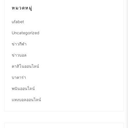
หมวดหมู่
ufabet
Uncategorized
ข่าวกีฬา
ข่าวบอล
คาสิโนออนไลน์
บาคาร่า
พนันออนไลน์
แทงบอลออนไลน์