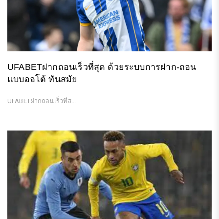
UFABETฝากถอนเร็วที่สุด ด้วยระบบการฝาก-ถอน
แบบออโต้ ทันสมัย
UFABETฝากถอนเร็วที่ส...