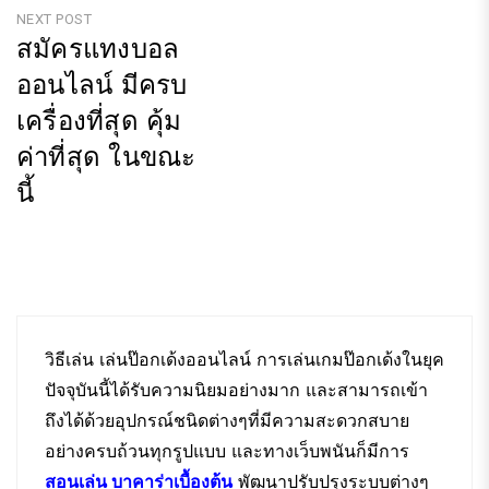
NEXT POST
สมัครแทงบอล
ออนไลน์ มีครบ
เครื่องที่สุด คุ้ม
ค่าที่สุด ในขณะ
นี้
Next
Post
วิธีเล่น เล่นป๊อกเด้งออนไลน์ การเล่นเกมป๊อกเด้งในยุค
ปัจจุบันนี้ได้รับความนิยมอย่างมาก และสามารถเข้า
ถึงได้ด้วยอุปกรณ์ชนิดต่างๆที่มีความสะดวกสบาย
อย่างครบถ้วนทุกรูปแบบ และทางเว็บพนันก็มีการ
สอนเล่น บาคาร่าเบื้องต้น
พัฒนาปรับปรุงระบบต่างๆ