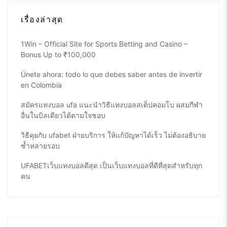
เรื่องล่าสุด
1Win – Official Site for Sports Betting and Casino –
Bonus Up to ₹100,000
Únete ahora: todo lo que debes saber antes de invertir
en Colombia
สมัครแทงบอล ufa แนะนำวิธีแทงบอลสเต็ปคอมโบ ผสมกีฬา
อื่นในบิลเดียวได้ตามใจชอบ
วิธีคุยกับ ufabet ฝ่ายบริการ ให้แก้ปัญหาได้เร็ว ไม่ต้องอธิบาย
ซ้ำหลายรอบ
UFABETเว็บแทงบอลดีสุด เป็นเว็บแทงบอลที่ดีที่สุดสำหรับทุก
คน