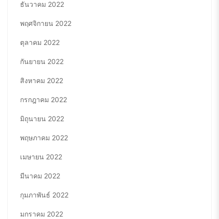
ธันวาคม 2022
พฤศจิกายน 2022
ตุลาคม 2022
กันยายน 2022
สิงหาคม 2022
กรกฎาคม 2022
มิถุนายน 2022
พฤษภาคม 2022
เมษายน 2022
มีนาคม 2022
กุมภาพันธ์ 2022
มกราคม 2022