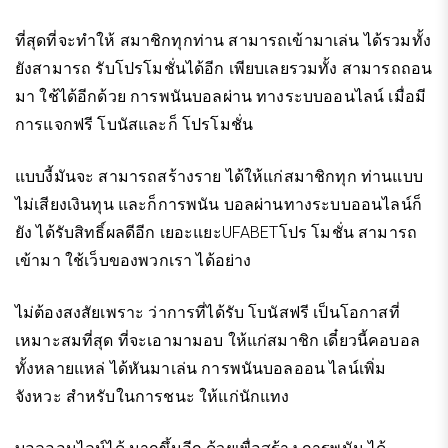
ที่สุดที่จะทำให้ สมาชิกทุกท่าน สามารถเข้ามาเล่น ได้รวมทั้ง
ยังสามารถ รับโปรโมชั่นได้อีก เพียบเลยรวมทั้ง สามารถถอน
มา ใช้ได้อีกด้วย การพนันบอลผ่าน ทางระบบออนไลน์ เมื่อมี
การแจกฟรี โบนัสและก็ โปรโมชั่น
แบบงี้มันจะ สามารถสร้างราย ได้ให้แก่สมาชิกทุก ท่านแบบ
ไม่เสียงเงินทุน และก็การพนัน บอลผ่านทางระบบออนไลน์ก็
ยัง ได้รับสิทธิ์ผลดีอีก เยอะแยะUFABETโปร โมชั่น สามารถ
เข้ามา ใช้เว็บของพวกเรา ได้อย่าง
ไม่ต้องสงสัยเพราะ ว่าการที่ได้รับ โบนัสฟรี เป็นโอกาสที่
เหมาะสมที่สุด ที่จะเอามามอบ ให้แก่สมาชิก เดี๋ยวนี้คอบอล
ทั้งหลายแหล่ ได้หันมาเล่น การพนันบอลออน ไลน์เพิ่ม
จังหวะ สำหรับในการชนะ ให้แก่นักแทง