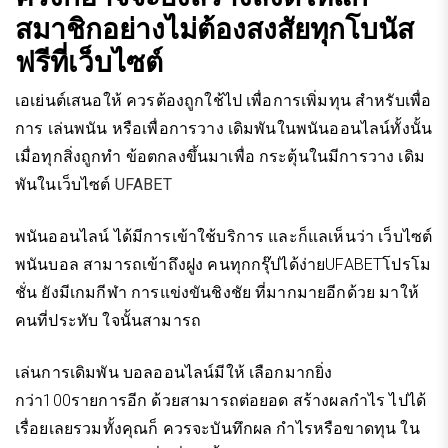
สมาชิกอย่างไม่ต้องสงสัยทุกโบนัส
ฟรีที่เว็บไซต์
เอเย่นต์เสนอให้ ควรต้องถูกใช้ไป เพื่อการเพิ่มทุน สำหรับเพื่อ
การ เล่นพนัน หรือเพื่อการวาง เดิมพันในพนันออนไลน์ทั้งนั้น
เมื่อทุกสิ่งถูกทำ ข้อตกลงขึ้นมาเพื่อ กระตุ้นในมีการวาง เดิม
พันในเว็บไซต์
UFABET
พนันออนไลน์ ได้มีการเข้าใช้บริการ และก็แลเห็นว่า เว็บไซต์
พนันบอล สามารถเข้าถึงฝูง คนทุกกรุ๊ปได้ง่ายUFABETโปรโม
ชั่น ยังมีเกมกีฬา การแข่งขันชิงชัย ที่มากมายอีกด้วย มาให้
คนที่ประทับ ใจนั้นสามารถ
เล่นการเดิมพัน บอลออนไลน์มีให้ เลือกมากยิ่ง
กว่า100รายการอีก ด้วยสามารถต่อยอด สร้างผลกำไร ไปได้
เรื่อยเลยรวมทั้งคุณก็ ควรจะบันทึกผล กำไรหรือขาดทุน ใน