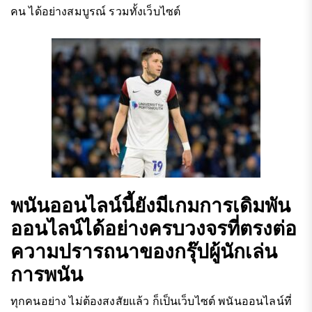
คน ได้อย่างสมบูรณ์ รวมทั้งเว็บไซต์
พนันออนไลน์นี้ยังมีเกมการเดิมพัน
ออนไลน์ได้อย่างครบวงจรที่ตรงต่อ
ความปรารถนาของกรุ๊ปผู้นักเล่น
การพนัน
ทุกคนอย่าง ไม่ต้องสงสัยแล้ว ก็เป็นเว็บไซต์ พนันออนไลน์ที่