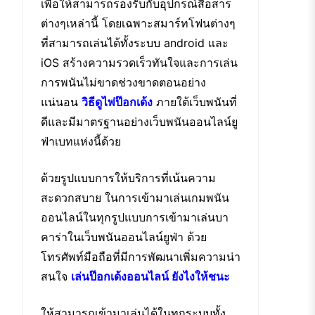
เพื่อให้สามารถรองรับกับอุปกรณ์สื่อสาร
ต่างๆเหล่านี้ โดยเฉพาะสมาร์ทโฟนต่างๆ
ที่สามารถเล่นได้ทั้งระบบ android และ
iOS สร้างความรวดเร็วทันใจและการเล่น
การพนันไม่ขาดช่วงขาดตอนอย่าง
แน่นอน
วิธีดูไพ่ป๊อกเด้ง
ภายใต้เว็บพนันที่
ดีและมีมาตรฐานอย่างเว็บพนันออนไลน์ยู
ฟ่าเบทแห่งนี้ด้วย
ด้วยรูปแบบการให้บริการที่เน้นความ
สะดวกสบาย ในการเข้ามาเล่นเกมพนัน
ออนไลน์ในทุกรูปแบบการเข้ามาเล่นบา
คาร่าในเว็บพนันออนไลน์ยูฟ่า ด้วย
โทรศัพท์มือถือที่มีการพัฒนาเพิ่มความน่า
สนใจ
เล่นป๊อกเด้งออนไลน์ ยังไงให้ชนะ
ให้สามารถเข้ามาเล่นได้ในทุกระบบทั้ง