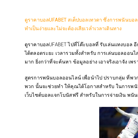
ดูราคาบอลUFABET สเต็ปบอลเทวดา ซึ่งการพนันบอล
ทำเป็นง่ายและไม่จะต้องเสียเวล่ำเวลาเดินทาง
ดูราคาบอลUFABET ไปที่โต๊ะบอลที่ รับเล่นแทงบอล อ
ได้ตลอดระยะ เวลารวมทั้งสำหรับ การเล่นบอลออนไลน
มาก ยิ่งกว่าที่จะค้นหา ข้อมูลอย่าง เอาจริงเอาจัง เ
สูตรการพนันบอลออนไลน์ เพื่อนำไป ปราบกลุ่ม ที่พวกเรา
พวก นั้นจะช่วยทำ ให้คุณได้โอกาสสำหรับ ในการพนัน
เว็บไซต์บอลแจกโบนัสฟรี สำหรับในการจ่ายเงิน พนัน