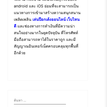
android และ iOS ย่อมที่จะสามารถเป็น
แนวทางการเข้ามาสร้างความสนุกสนาน
เพลิดเพลิน
เล่นป๊อกเด้งออนไลน์ เว็บไหน
ดี
และช่องทางการทำเงินที่มีความน่า
สนใจอย่างมากในยุคปัจจุบัน ที่โทรศัพท์
มือถือสามารถหาได้ในราคาถูก และมี
สัญญาณอินเทอร์เน็ตครอบคลุมทุกพื้นที่
อีกด้วย
ค้นหา
สำหรับ: