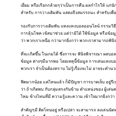
เยี่ยม หรือเรียกกล้วยๆว่าเป็นการคืน ผลกำไรให้ แก่นั
สำหรับ การวางเดิมพัน แสดงถึงสมรรถนะ สำหรับเพื่อก
รองรับการวางเดิมพัน แทงแทงบอลออนไลน์ กรรมวิธ
การลุ้นโชค เข้สมาช่วย แต่ว่ามิได้ ใช้ข้อมูล หรือข
ว่า พวกเราเหนือ กว่ามากยิ่งกว่า พวกเราสามารถพินิ
ที่จะเกิดขึ้น ในเกมได้ ซึ่งการจะ พินิจพิจารณา ผลบอ
ข้อมูล ต่างๆมี่มากพอ โดยเหตุนี้ข้อมูล การเล่นแทงบอล 
พวกเรา จำเป็นต้องทราบ ไม่รู้เรื่องจะไม่ อาจจะคำนวณ
ฟิตมากน้อย แค่ไหนแล้ว ก็มีปัญหา การบาดเจ็บ อยู่รึเ
ว่า ถ้าเกิดพบ กับกลุ่มตรงกันข้าม ตำแหน่งของ ผู้เล่น
ไหม ข้างไหนที่มี ความรู้และความ เข้าใจมากยิ่งกว่า 
สำคัญๆมี ติดโทษอยู่ หรือเปล่า จะสามารถ ลงเล่นนัดหม