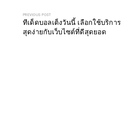
เมนู
PREVIOUS POST
นำทาง
ทีเด็ดบอลเต็งวันนี้ เลือกใช้บริการ
เรื่อง
สุดง่ายกับเว็บไซต์ที่ดีสุดยอด
Previous
Post