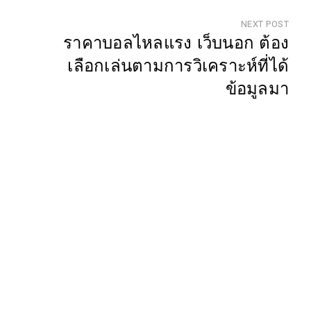
NEXT POST
ราคาบอลไหลแรง เว็บนอก ต้อง
เลือกเล่นตามการวิเคราะห์ที่ได้
ข้อมูลมา
Nex
Pos