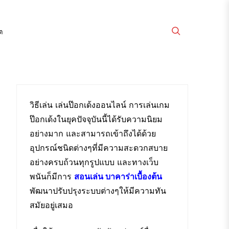
ต
วิธีเล่น เล่นป๊อกเด้งออนไลน์ การเล่นเกม
ป๊อกเด้งในยุคปัจจุบันนี้ได้รับความนิยม
อย่างมาก และสามารถเข้าถึงได้ด้วย
อุปกรณ์ชนิดต่างๆที่มีความสะดวกสบาย
อย่างครบถ้วนทุกรูปแบบ และทางเว็บ
พนันก็มีการ
สอนเล่น บาคาร่าเบื้องต้น
พัฒนาปรับปรุงระบบต่างๆให้มีความทัน
สมัยอยู่เสมอ