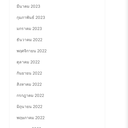
มีนาคม 2023
กุมภาพันธ์ 2023
มกราคม 2023
ธันวาคม 2022
พฤศจิกายน 2022
ตุลาคม 2022
กันยายน 2022
สิงหาคม 2022
กรกฎาคม 2022
มิถุนายน 2022
พฤษภาคม 2022