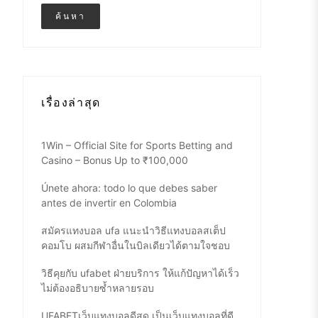
เรื่องล่าสุด
1Win – Official Site for Sports Betting and
Casino – Bonus Up to ₹100,000
Únete ahora: todo lo que debes saber
antes de invertir en Colombia
สมัครแทงบอล ufa แนะนำวิธีแทงบอลสเต็ป
คอมโบ ผสมกีฬาอื่นในบิลเดียวได้ตามใจชอบ
วิธีคุยกับ ufabet ฝ่ายบริการ ให้แก้ปัญหาได้เร็ว
ไม่ต้องอธิบายซ้ำหลายรอบ
UFABETเว็บแทงบอลดีสุด เป็นเว็บแทงบอลที่ดี