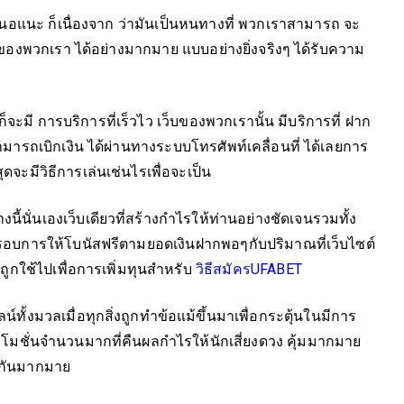
สนอแนะ ก็เนื่องจาก ว่ามันเป็นหนทางที่ พวกเราสามารถ จะ
ของพวกเรา ได้อย่างมากมาย แบบอย่างยิ่งจริงๆ ได้รับความ
จะมี การบริการที่เร็วไว เว็บของพวกเรานั้น มีบริการที่ ฝาก
ามารถเบิกเงิน ได้ผ่านทางระบบโทรศัพท์เคลื่อนที่ ได้เลยการ
จะมีวิธีการเล่นเช่นไรเพื่อจะเป็น
นี้นั่นเองเว็บเดียวที่สร้างกำไรให้ท่านอย่างชัดเจนรวมทั้ง
ะรอบการให้โบนัสฟรีตามยอดเงินฝากพอๆกับปริมาณที่เว็บไซต์
องถูกใช้ไปเพื่อการเพิ่มทุนสำหรับ
วิธีสมัครUFABET
ั้งมวลเมื่อทุกสิ่งถูกทำข้อแม้ขึ้นมาเพื่อกระตุ้นในมีการ
รโมชั่นจำนวนมากที่คืนผลกำไรให้นักเสี่ยงดวง คุ้มมากมาย
ยมกันมากมาย