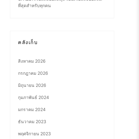
ที่สุดสำหรับทุกคน
คลังเก็บ
สิงหาคม 2026
กรกฎาคม 2026
มิถุนายน 2026
กุมภาพันธ์ 2024
มกราคม 2024
ธันวาคม 2023
พฤศจิกายน 2023