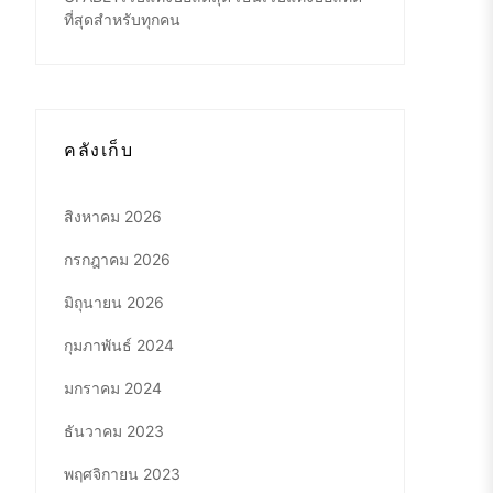
ที่สุดสำหรับทุกคน
คลังเก็บ
สิงหาคม 2026
กรกฎาคม 2026
มิถุนายน 2026
กุมภาพันธ์ 2024
มกราคม 2024
ธันวาคม 2023
พฤศจิกายน 2023