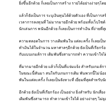
ยิ่งขึ้นอีกด้วย ก็เลยเป็นการสร้าง รายได้อย่างง่ายๆโด
แล้วก็ยังเป็นการ ระบุเงินทุนได้ด้วยตัวเอง ที่เป็นการ
เวลาการลงทุนที่ ไม่มากมายอีกด้วย พร้อมทั้งเว็บไซต
นักเล่นการ พนันอีกด้วย ก็เลยเป็นการทำเงิน ที่ง่ายที
ความตลอดในการ วางเดิมพันใน แต่ละครั้ง ก็เลยเป็นช่
ทำเงินได้ในจำนวน มหาศาลๆอีกด้วย ยังเป็นที่เรียกร้อ
กับแบบเกมส์การ เดิมพันซึ่งสามารถทำ ความเข้าใจได้
ที่มากมายอีกด้วย แล้วก็เป็นที่แจ่มแจ้ง สำหรับเกมส์ก
ในขณะนี้หันมา สนใจกับเกมการเดิม พันพวกนี้ไม่น้อย
พันในแต่ละครั้ง ก็เลยเป็นจังหวะที่ เยี่ยมที่สุดสำห
อีกด้วย ยังเป็นที่เรียกร้อง เป็นอย่าง ยิ่งสำหรับ นักเ
เดิมพันซึ่งสามารถ ทำความเข้าใจได้ อย่างง่ายๆ ไม่