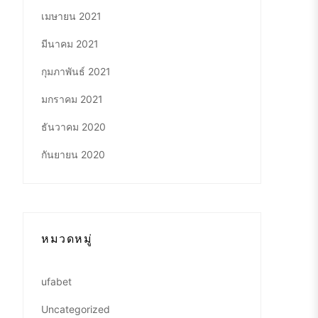
เมษายน 2021
มีนาคม 2021
กุมภาพันธ์ 2021
มกราคม 2021
ธันวาคม 2020
กันยายน 2020
t
t
หมวดหมู่
ufabet
Uncategorized