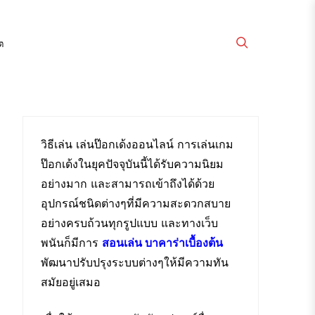
ต
วิธีเล่น เล่นป๊อกเด้งออนไลน์ การเล่นเกม
ป๊อกเด้งในยุคปัจจุบันนี้ได้รับความนิยม
อย่างมาก และสามารถเข้าถึงได้ด้วย
อุปกรณ์ชนิดต่างๆที่มีความสะดวกสบาย
อย่างครบถ้วนทุกรูปแบบ และทางเว็บ
พนันก็มีการ
สอนเล่น บาคาร่าเบื้องต้น
พัฒนาปรับปรุงระบบต่างๆให้มีความทัน
สมัยอยู่เสมอ