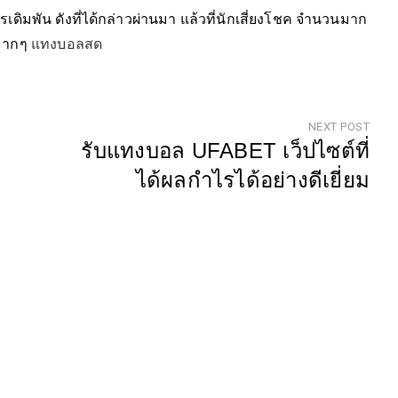
ารเดิมพัน ดังที่ได้กล่าวผ่านมา แล้วที่นักเสี่ยงโชค จำนวนมาก
ะมากๆ
แทงบอลสด
NEXT POST
รับแทงบอล UFABET เว็ปไซต์ที่
ได้ผลกำไรได้อย่างดีเยี่ยม
Nex
Pos