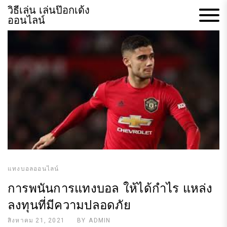
Skip
วิธีเล่น เล่นป๊อกเด้ง
to
ออนไลน์
content
แทงบอลออนไลน์
การพนันการแทงบอล ให้ได้กำไร แหล่ง
ลงทุนที่มีความปลอดภัย
สิงหาคม 21, 2021
BY
ADMIN