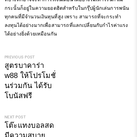
กระนั้นก็อยู่ในความยอดฮิตสำหรับในกรุ๊ปผู้นักเล่นการพนัน
ทุกคนที่มีจำนวนเงินทุนที่สูง เพราะ สามารถที่จะกระทำ
ลงทุนได้อย่างมากเพื่อสามารถที่แลกเปลี่ยนกับกำไรค่าแรง
ได้อย่างยิ่งด้วยเหมือนกัน
เมนู
PREVIOUS POST
สูตรบาคาร่า
นำทาง
w88 ให้โปรโมชั่
เรื่อง
นร่วมกัน ได้รับ
โบนัสฟรี
Previous
Post
NEXT POST
โต๊ะแทงบอลสด
มีความสบาย