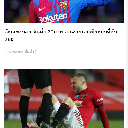
เว็บแทงบอล ขั้นต่ำ 20บาท เล่นง่ายและมีระบบที่ทัน
สมัย
เว็บแทงบอล ขั้นต่ำ 2...