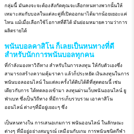
กลุ่มนี้ มันคงจะจะต้องสังกัดคุณจะเลือกหนทางพวกนั้นให้
เหมาะสมกับบอลในแต่ละคู่ที่เปิดออกมาได้มากน้อยเยอะแค่
ไหน แม้เมื่อเลือกใช้โอกาสที่ดีได้ มันย่อมหมายความว่าการ
ผลิตรายได้
พนันบอลคาสิโน ก็เลยเป็นหนทางที่ดี
สำหรับนักการพนันบอลทุกคน
ที่กำลังมองหาวิถีทาง สำหรับในการลงทุน ให้กับตัวเองซึ่ง
สามารถสร้างความคุ้มราคา แล้วก็ประหยัด เงินลงทุนในการ
พนันบอลออนไลน์ ในแต่ละครั้งได้ดิบได้ดีที่สุดตอนนี้ เช่น
เดียวกับการ ได้ทดลองเข้ามา ลงทุนผ่านเว็บพนันออนไลน์ ยู
ฟ่าเบท ซึ่งเป็นวิถีทาง ที่มีการเก็บรวบรวม เอาคาสิโน
ออนไลน์ ต่างๆที่มีอยู่เยอะๆ ซึ่ง
เป็นหนทางใน การเสนอเกมการ พนันออนไลน์ ในลักษณะ
ต่างๆ ที่มีอยู่อย่างสมบูรณ์ เหมือนกับเกม การพนันชนิดกีฬา