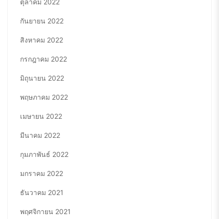
ตุลาคม 2022
กันยายน 2022
สิงหาคม 2022
กรกฎาคม 2022
มิถุนายน 2022
พฤษภาคม 2022
เมษายน 2022
มีนาคม 2022
กุมภาพันธ์ 2022
มกราคม 2022
ธันวาคม 2021
พฤศจิกายน 2021