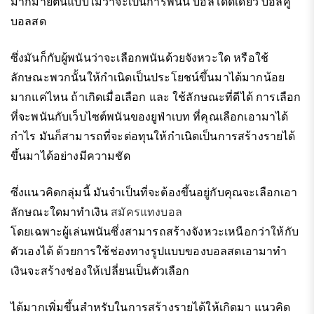
มากมายต้นแบบไม่ว่าจะเป็นการพนัน บอลโดดเดี่ยว บอลคู่
บอลสด
ซึ่งมันก็กับผู้พนันว่าจะเลือกพนันด้วยจังหวะใด หรือใช้
ลักษณะพวกนั้นให้กำเนิดเป็นประโยชน์ขึ้นมาได้มากน้อย
มากแค่ไหน ถ้าเกิดเมื่อเลือก และ ใช้ลักษณะที่ดีได้ การเลือก
ที่จะพนันกับเว็บไซต์พนันของยูฟ่าเบท ที่คุณเลือกเอามาได้
กำไร มันก็สามารถที่จะต่อทุนให้กำเนิดเป็นการสร้างรายได้
ขึ้นมาได้อย่างมีความชัด
ซึ่งแนวคิดกลุ่มนี้ มันจำเป็นที่จะต้องขึ้นอยู่กับคุณจะเลือกเอา
ลักษณะใดมาทำเงิน
สมัครแทงบอล
โดยเฉพาะผู้เล่นพนันซึ่งสามารถสร้างจังหวะเหนือกว่าให้กับ
ตัวเองได้ ด้วยการใช้ช่องทางรูปแบบของบอลสดเอามาทำ
เงินจะสร้างช่องให้เปลี่ยนเป็นตัวเลือก
ได้มากเพิ่มขึ้นสำหรับในการสร้างรายได้ให้เกิดมา แนวคิด