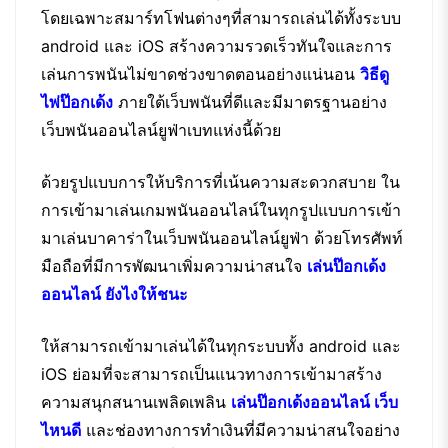
โดยเฉพาะสมาร์ทโฟนต่างๆที่สามารถเล่นได้ทั้งระบบ
android และ iOS สร้างความรวดเร็วทันใจและการ
เล่นการพนันไม่ขาดช่วงขาดตอนอย่างแน่นอน
วิธีดู
ไพ่ป๊อกเด้ง
ภายใต้เว็บพนันที่ดีและมีมาตรฐานอย่าง
เว็บพนันออนไลน์ยูฟ่าเบทแห่งนี้ด้วย
ด้วยรูปแบบการให้บริการที่เน้นความสะดวกสบาย ใน
การเข้ามาเล่นเกมพนันออนไลน์ในทุกรูปแบบการเข้า
มาเล่นบาคาร่าในเว็บพนันออนไลน์ยูฟ่า ด้วยโทรศัพท์
มือถือที่มีการพัฒนาเพิ่มความน่าสนใจ
เล่นป๊อกเด้ง
ออนไลน์ ยังไงให้ชนะ
ให้สามารถเข้ามาเล่นได้ในทุกระบบทั้ง android และ
iOS ย่อมที่จะสามารถเป็นแนวทางการเข้ามาสร้าง
ความสนุกสนานเพลิดเพลิน
เล่นป๊อกเด้งออนไลน์ เว็บ
ไหนดี
และช่องทางการทำเงินที่มีความน่าสนใจอย่าง