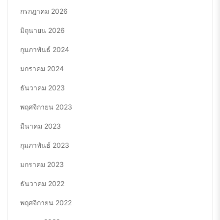
กรกฎาคม 2026
มิถุนายน 2026
กุมภาพันธ์ 2024
มกราคม 2024
ธันวาคม 2023
พฤศจิกายน 2023
มีนาคม 2023
กุมภาพันธ์ 2023
มกราคม 2023
ธันวาคม 2022
พฤศจิกายน 2022