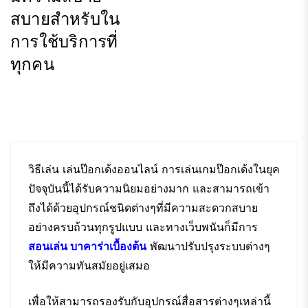
สบายสำหรับใน
การใช้บริการที่
ทุกคน
Next
Post
วิธีเล่น เล่นป๊อกเด้งออนไลน์ การเล่นเกมป๊อกเด้งในยุค
ปัจจุบันนี้ได้รับความนิยมอย่างมาก และสามารถเข้า
ถึงได้ด้วยอุปกรณ์ชนิดต่างๆที่มีความสะดวกสบาย
อย่างครบถ้วนทุกรูปแบบ และทางเว็บพนันก็มีการ
สอนเล่น บาคาร่าเบื้องต้น
พัฒนาปรับปรุงระบบต่างๆ
ให้มีความทันสมัยอยู่เสมอ
เพื่อให้สามารถรองรับกับอุปกรณ์สื่อสารต่างๆเหล่านี้