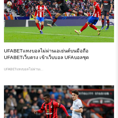
UFABETแทงบอลไม่ผ่านเอเย่นต์บนมือถือ
UFABETเว็บตรง เข้าเว็บบอล UFAบอลชุด
UFABETแทงบอลไม่ผ่านเ...